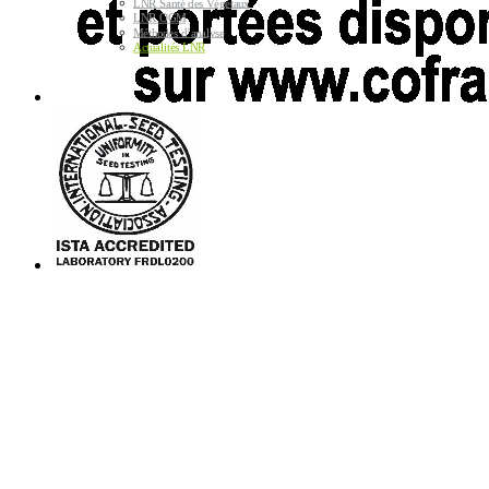
LNR Santé des Végétaux
LNR OGM
Méthodes d’analyse
Actualités LNR