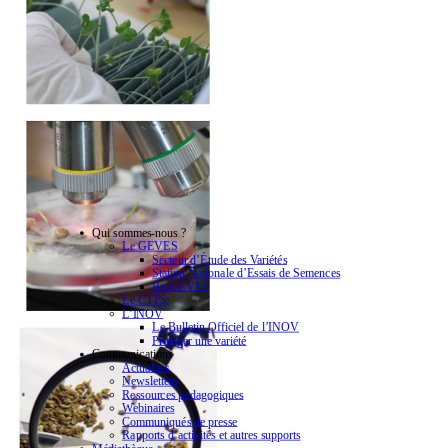
Qui sommes-nous ?
Le GEVES
Secteur d’Étude des Variétés
Station Nationale d’Essais de Semences
BioGEVES
Le CTPS
L’INOV
Le Bulletin Officiel de l’INOV
Protéger une variété
Communications
Actualités
Newsletters
Ressources pédagogiques
Webinaires
Communiqués de presse
Rapports d’activités et autres supports
Médiathèque