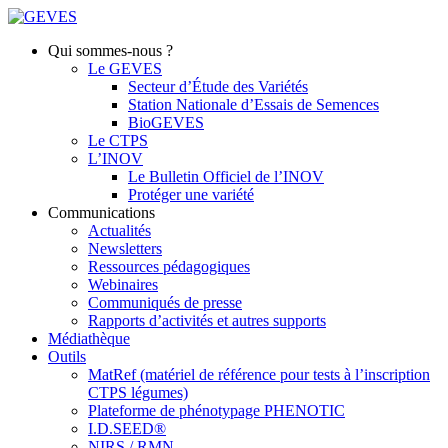
Qui sommes-nous ?
Le GEVES
Secteur d’Étude des Variétés
Station Nationale d’Essais de Semences
BioGEVES
Le CTPS
L’INOV
Le Bulletin Officiel de l’INOV
Protéger une variété
Communications
Actualités
Newsletters
Ressources pédagogiques
Webinaires
Communiqués de presse
Rapports d’activités et autres supports
Médiathèque
Outils
MatRef (matériel de référence pour tests à l’inscription
CTPS légumes)
Plateforme de phénotypage PHENOTIC
I.D.SEED®
NIRS / RMN