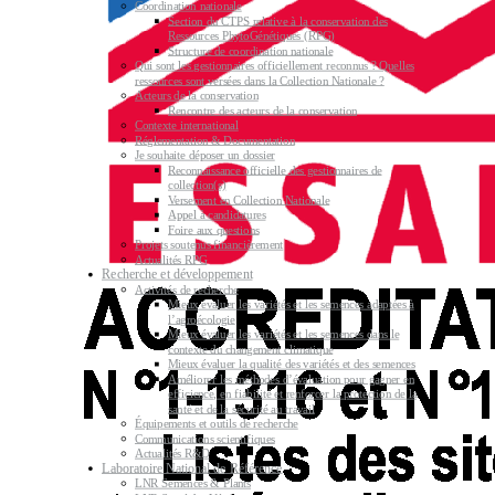
Coordination nationale
Section du CTPS relative à la conservation des
Ressources PhytoGénétiques (RPG)
Structure de coordination nationale
Qui sont les gestionnaires officiellement reconnus ? Quelles
ressources sont versées dans la Collection Nationale ?
Acteurs de la conservation
Rencontre des acteurs de la conservation
Contexte international
Réglementation & Documentation
Je souhaite déposer un dossier
Reconnaissance officielle des gestionnaires de
collection(s)
Versement en Collection Nationale
Appel à candidatures
Foire aux questions
Projets soutenus financièrement
Actualités RPG
Recherche et développement
Activités de recherche
Mieux évaluer les variétés et les semences adaptées à
l’agroécologie
Mieux évaluer les variétés et les semences dans le
contexte du changement climatique
Mieux évaluer la qualité des variétés et des semences
Améliorer les méthodes d’évaluation pour gagner en
efficience, en fiabilité et renforcer la protection de la
santé et de la sécurité au travail
Équipements et outils de recherche
Communications scientifiques
Actualités R&D
Laboratoire National de Référence
LNR Semences & Plants