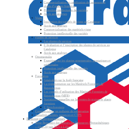
Commercialisation et certification des semences &
plants d’espèces fruitières
Protection intellectuelle des variétés
Accès aux analyses
Vigne
Inscription des variétés de vigne au Catalogue
Accès aux analyses
Commercialisation des matériels vigne
Protection intellectuelle des variétés
Plantes de services
Les plantes de services
L’évaluation et l’inscription des plantes de services au
Catalogue
Accès aux analyses
Ornementales
Expertises sur les plantes ornementales, aromatiques et
médicinales
Protection intellectuelle des variétés
Accès aux analyses
Forestières
Généralités sur la forêt française
La réglementation sur les Matériels Forestiers de
Reproduction
Les conseils d’utilisation des Matériels Forestiers de
Reproduction (MFR)
Statistiques annuelles sur les ventes de graines et plants
forestiers
L’Agroforesterie
Commercialiser un mélange de préservation
Actualités variétés, semences et CTPS
Ressources phytogénétiques
3ème Rencontre des Acteurs des Ressources Phytogénétiques
– 19 et 20 juin 2025 à Lille