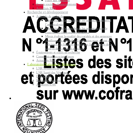
Foire aux questions
Projets soutenus financièrement
Actualités RPG
Recherche et développement
Activités de recherche
Mieux évaluer les variétés et les semences adaptées à
l’agroécologie
Mieux évaluer les variétés et les semences dans le
contexte du changement climatique
Mieux évaluer la qualité des variétés et des semences
Améliorer les méthodes d’évaluation pour gagner en
efficience, en fiabilité et renforcer la protection de la
santé et de la sécurité au travail
Équipements et outils de recherche
Communications scientifiques
Actualités R&D
Laboratoire National de Référence
LNR Semences & Plants
LNR Santé des Végétaux
LNR OGM
Méthodes d’analyse
Actualités LNR