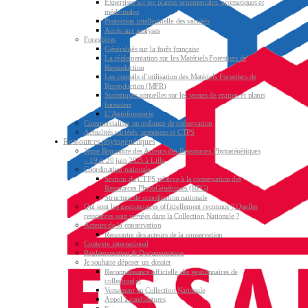
Expertises sur les plantes ornementales, aromatiques et
médicinales
Protection intellectuelle des variétés
Accès aux analyses
Forestières
Généralités sur la forêt française
La réglementation sur les Matériels Forestiers de
Reproduction
Les conseils d’utilisation des Matériels Forestiers de
Reproduction (MFR)
Statistiques annuelles sur les ventes de graines et plants
forestiers
L’Agroforesterie
Commercialiser un mélange de préservation
Actualités variétés, semences et CTPS
Ressources phytogénétiques
3ème Rencontre des Acteurs des Ressources Phytogénétiques
– 19 et 20 juin 2025 à Lille
Coordination nationale
Section du CTPS relative à la conservation des
Ressources PhytoGénétiques (RPG)
Structure de coordination nationale
Qui sont les gestionnaires officiellement reconnus ? Quelles
ressources sont versées dans la Collection Nationale ?
Acteurs de la conservation
Rencontre des acteurs de la conservation
Contexte international
Réglementation & Documentation
Je souhaite déposer un dossier
Reconnaissance officielle des gestionnaires de
collection(s)
Versement en Collection Nationale
Appel à candidatures