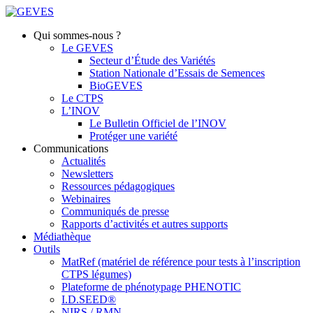
Qui sommes-nous ?
Le GEVES
Secteur d’Étude des Variétés
Station Nationale d’Essais de Semences
BioGEVES
Le CTPS
L’INOV
Le Bulletin Officiel de l’INOV
Protéger une variété
Communications
Actualités
Newsletters
Ressources pédagogiques
Webinaires
Communiqués de presse
Rapports d’activités et autres supports
Médiathèque
Outils
MatRef (matériel de référence pour tests à l’inscription
CTPS légumes)
Plateforme de phénotypage PHENOTIC
I.D.SEED®
NIRS / RMN