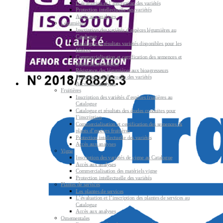
L’évaluation et l’inscription des variétés
Protection intellectuelle des variétés
Accès aux analyses
Légumières
Inscription des variétés d’espèces légumières au
Catalogue
Catalogue et résultats variétés disponibles pour les
filières
Commercialisation et certification des semences et
plants de légumières
Résistance des légumières aux bioagresseurs
Protection intellectuelle des variétés
Accès aux analyses
Fruitières
Inscription des variétés d’espèces fruitières au
Catalogue
Catalogue et résultats des études conduites pour
l’inscription
Commercialisation et certification des semences &
plants d’espèces fruitières
Protection intellectuelle des variétés
Accès aux analyses
Vigne
Inscription des variétés de vigne au Catalogue
Accès aux analyses
Commercialisation des matériels vigne
Protection intellectuelle des variétés
Plantes de services
Les plantes de services
L’évaluation et l’inscription des plantes de services au
Catalogue
Accès aux analyses
Ornementales