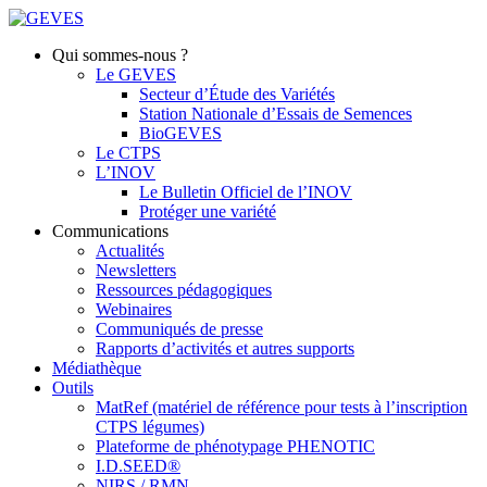
Qui sommes-nous ?
Le GEVES
Secteur d’Étude des Variétés
Station Nationale d’Essais de Semences
BioGEVES
Le CTPS
L’INOV
Le Bulletin Officiel de l’INOV
Protéger une variété
Communications
Actualités
Newsletters
Ressources pédagogiques
Webinaires
Communiqués de presse
Rapports d’activités et autres supports
Médiathèque
Outils
MatRef (matériel de référence pour tests à l’inscription
CTPS légumes)
Plateforme de phénotypage PHENOTIC
I.D.SEED®
NIRS / RMN