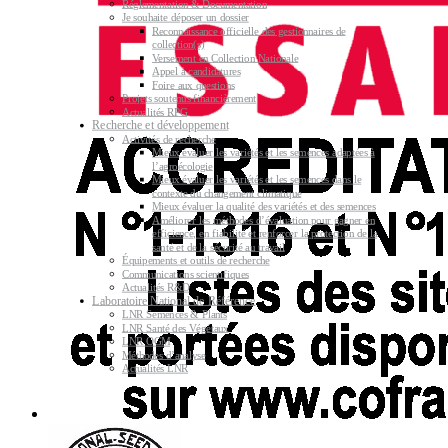
Réglementation & Documentation
Je souhaite déposer un dossier
Reconnaissance officielle des gestionnaires de
collection(s)
Versement en Collection Nationale
Appel à candidatures
Foire aux questions
Projets soutenus financièrement
Actualités RPG
Recherche et développement
Activités de recherche
Mieux évaluer les variétés et les semences adaptées à
l’agroécologie
Mieux évaluer les variétés et les semences dans le
contexte du changement climatique
Mieux évaluer la qualité des variétés et des semences
Améliorer les méthodes d’évaluation pour gagner en
efficience, en fiabilité et renforcer la protection de la
santé et de la sécurité au travail
Équipements et outils de recherche
Communications scientifiques
Actualités R&D
Laboratoire National de Référence
LNR Semences & Plants
LNR Santé des Végétaux
LNR OGM
Méthodes d’analyse
Actualités LNR