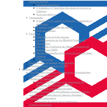
Plantes de services
Les plantes de services
L’évaluation et l’inscription des plantes de services au
Catalogue
Accès aux analyses
Ornementales
Expertises sur les plantes ornementales, aromatiques et
médicinales
Protection intellectuelle des variétés
Accès aux analyses
Forestières
Généralités sur la forêt française
La réglementation sur les Matériels Forestiers de
Reproduction
Les conseils d’utilisation des Matériels Forestiers de
Reproduction (MFR)
Statistiques annuelles sur les ventes de graines et plants
forestiers
L’Agroforesterie
Commercialiser un mélange de préservation
Actualités variétés, semences et CTPS
Ressources phytogénétiques
3ème Rencontre des Acteurs des Ressources Phytogénétiques
– 19 et 20 juin 2025 à Lille
Coordination nationale
Section du CTPS relative à la conservation des
Ressources PhytoGénétiques (RPG)
Structure de coordination nationale
Qui sont les gestionnaires officiellement reconnus ? Quelles
ressources sont versées dans la Collection Nationale ?
Acteurs de la conservation
Rencontre des acteurs de la conservation
Contexte international