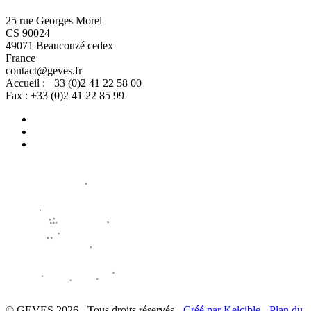
25 rue Georges Morel
CS 90024
49071 Beaucouzé cedex
France
contact@geves.fr
Accueil : +33 (0)2 41 22 58 00
Fax : +33 (0)2 41 22 85 99
© GEVES 2026 - Tous droits réservés -
Créé par Kelcible
-
Plan du