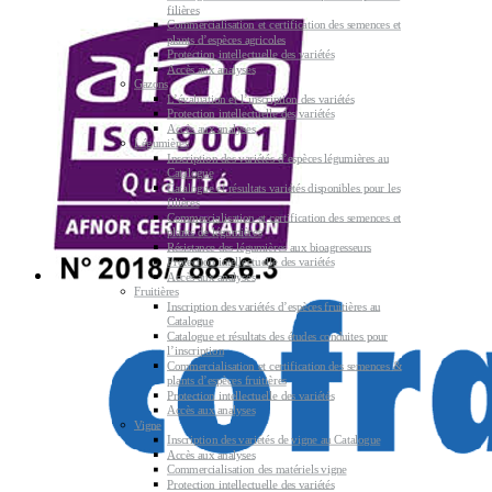
filières
Commercialisation et certification des semences et
plants d’espèces agricoles
Protection intellectuelle des variétés
Accès aux analyses
Gazons
L’évaluation et l’inscription des variétés
Protection intellectuelle des variétés
Accès aux analyses
Légumières
Inscription des variétés d’espèces légumières au
Catalogue
Catalogue et résultats variétés disponibles pour les
filières
Commercialisation et certification des semences et
plants de légumières
Résistance des légumières aux bioagresseurs
Protection intellectuelle des variétés
Accès aux analyses
Fruitières
Inscription des variétés d’espèces fruitières au
Catalogue
Catalogue et résultats des études conduites pour
l’inscription
Commercialisation et certification des semences &
plants d’espèces fruitières
Protection intellectuelle des variétés
Accès aux analyses
Vigne
Inscription des variétés de vigne au Catalogue
Accès aux analyses
Commercialisation des matériels vigne
Protection intellectuelle des variétés