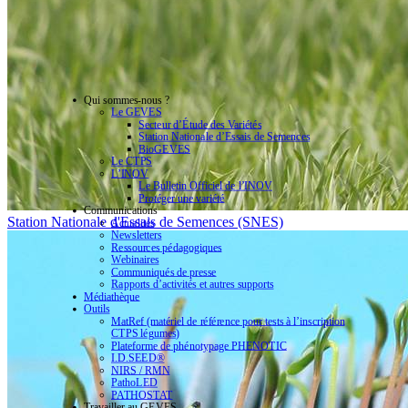
Qui sommes-nous ?
Le GEVES
Secteur d’Étude des Variétés
Station Nationale d’Essais de Semences
BioGEVES
Le CTPS
L’INOV
Le Bulletin Officiel de l’INOV
Protéger une variété
Communications
Station Nationale d'Essais de Semences (SNES)
Actualités
Newsletters
Ressources pédagogiques
Webinaires
Communiqués de presse
Rapports d’activités et autres supports
Médiathèque
Outils
MatRef (matériel de référence pour tests à l’inscription
CTPS légumes)
Plateforme de phénotypage PHENOTIC
I.D.SEED®
NIRS / RMN
PathoLED
PATHOSTAT
Travailler au GEVES