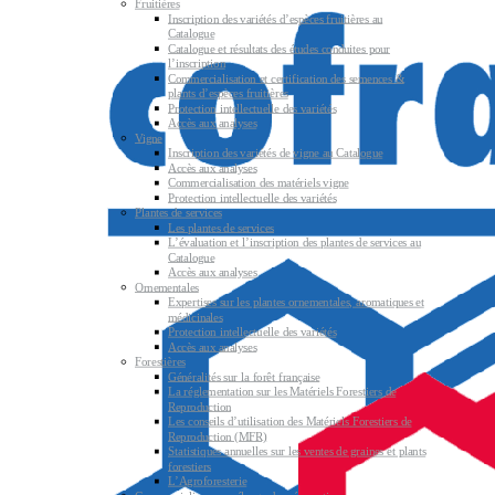
Fruitières
Inscription des variétés d’espèces fruitières au
Catalogue
Catalogue et résultats des études conduites pour
l’inscription
Commercialisation et certification des semences &
plants d’espèces fruitières
Protection intellectuelle des variétés
Accès aux analyses
Vigne
Inscription des variétés de vigne au Catalogue
Accès aux analyses
Commercialisation des matériels vigne
Protection intellectuelle des variétés
Plantes de services
Les plantes de services
L’évaluation et l’inscription des plantes de services au
Catalogue
Accès aux analyses
Ornementales
Expertises sur les plantes ornementales, aromatiques et
médicinales
Protection intellectuelle des variétés
Accès aux analyses
Forestières
Généralités sur la forêt française
La réglementation sur les Matériels Forestiers de
Reproduction
Les conseils d’utilisation des Matériels Forestiers de
Reproduction (MFR)
Statistiques annuelles sur les ventes de graines et plants
forestiers
L’Agroforesterie