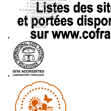
Communications scientifiques
Actualités R&D
Laboratoire National de Référence
LNR Semences & Plants
LNR Santé des Végétaux
LNR OGM
Méthodes d’analyse
Actualités LNR