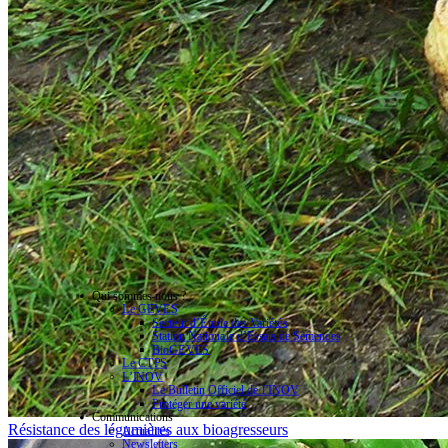
Qui sommes-nous ?
Le GEVES
Secteur d’Étude des Variétés
Station Nationale d’Essais de Semences
BioGEVES
Le CTPS
L’INOV
Le Bulletin Officiel de l’INOV
Protéger une variété
Communications
Résistance des légumières aux bioagresseurs
Actualités
Newsletters