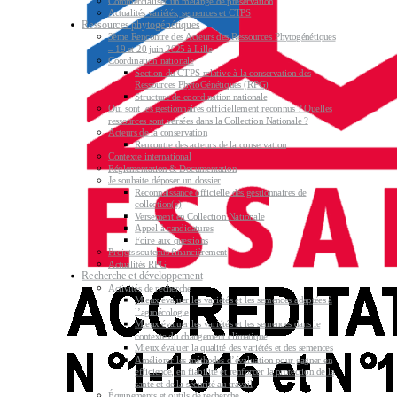
Commercialiser un mélange de préservation
Actualités variétés, semences et CTPS
Ressources phytogénétiques
3ème Rencontre des Acteurs des Ressources Phytogénétiques
– 19 et 20 juin 2025 à Lille
Coordination nationale
Section du CTPS relative à la conservation des
Ressources PhytoGénétiques (RPG)
Structure de coordination nationale
Qui sont les gestionnaires officiellement reconnus ? Quelles
ressources sont versées dans la Collection Nationale ?
Acteurs de la conservation
Rencontre des acteurs de la conservation
Contexte international
Réglementation & Documentation
Je souhaite déposer un dossier
Reconnaissance officielle des gestionnaires de
collection(s)
Versement en Collection Nationale
Appel à candidatures
Foire aux questions
Projets soutenus financièrement
Actualités RPG
Recherche et développement
Activités de recherche
Mieux évaluer les variétés et les semences adaptées à
l’agroécologie
Mieux évaluer les variétés et les semences dans le
contexte du changement climatique
Mieux évaluer la qualité des variétés et des semences
Améliorer les méthodes d’évaluation pour gagner en
efficience, en fiabilité et renforcer la protection de la
santé et de la sécurité au travail
Équipements et outils de recherche