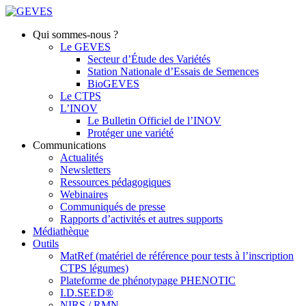
Qui sommes-nous ?
Le GEVES
Secteur d’Étude des Variétés
Station Nationale d’Essais de Semences
BioGEVES
Le CTPS
L’INOV
Le Bulletin Officiel de l’INOV
Protéger une variété
Communications
Actualités
Newsletters
Ressources pédagogiques
Webinaires
Communiqués de presse
Rapports d’activités et autres supports
Médiathèque
Outils
MatRef (matériel de référence pour tests à l’inscription
CTPS légumes)
Plateforme de phénotypage PHENOTIC
I.D.SEED®
NIRS / RMN