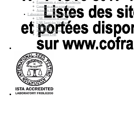
Équipements et outils de recherche
Communications scientifiques
Actualités R&D
Laboratoire National de Référence
LNR Semences & Plants
LNR Santé des Végétaux
LNR OGM
Méthodes d’analyse
Actualités LNR