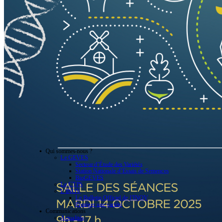
Qui sommes-nous ?
Le GEVES
Secteur d’Étude des Variétés
Station Nationale d’Essais de Semences
BioGEVES
Le CTPS
L’INOV
Le Bulletin Officiel de l’INOV
Protéger une variété
Communications
Actualités