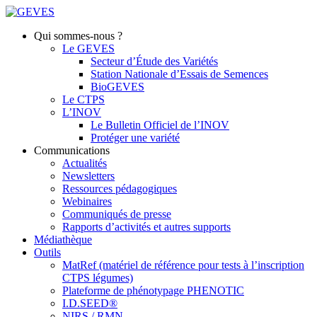
Qui sommes-nous ?
Le GEVES
Secteur d’Étude des Variétés
Station Nationale d’Essais de Semences
BioGEVES
Le CTPS
L’INOV
Le Bulletin Officiel de l’INOV
Protéger une variété
Communications
Actualités
Newsletters
Ressources pédagogiques
Webinaires
Communiqués de presse
Rapports d’activités et autres supports
Médiathèque
Outils
MatRef (matériel de référence pour tests à l’inscription
CTPS légumes)
Plateforme de phénotypage PHENOTIC
I.D.SEED®
NIRS / RMN