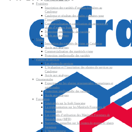
Fruitières
Inscription des variétés d’espèces fruitières au
Catalogue
Catalogue et résultats des études conduites pour
l’inscription
Commercialisation et certification des semences &
plants d’espèces fruitières
Protection intellectuelle des variétés
Accès aux analyses
Vigne
Inscription des variétés de vigne au Catalogue
Accès aux analyses
Commercialisation des matériels vigne
Protection intellectuelle des variétés
Plantes de services
Les plantes de services
L’évaluation et l’inscription des plantes de services au
Catalogue
Accès aux analyses
Ornementales
Expertises sur les plantes ornementales, aromatiques et
médicinales
Protection intellectuelle des variétés
Accès aux analyses
Forestières
Généralités sur la forêt française
La réglementation sur les Matériels Forestiers de
Reproduction
Les conseils d’utilisation des Matériels Forestiers de
Reproduction (MFR)
Statistiques annuelles sur les ventes de graines et plants
forestiers
L’Agroforesterie