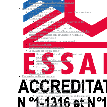
Commercialiser un mélange de préservation
Actualités variétés, semences et CTPS
Ressources phytogénétiques
3ème Rencontre des Acteurs des Ressources Phytogénétiques
– 19 et 20 juin 2025 à Lille
Coordination nationale
Section du CTPS relative à la conservation des
Ressources PhytoGénétiques (RPG)
Structure de coordination nationale
Qui sont les gestionnaires officiellement reconnus ? Quelles
ressources sont versées dans la Collection Nationale ?
Acteurs de la conservation
Rencontre des acteurs de la conservation
Contexte international
Réglementation & Documentation
Je souhaite déposer un dossier
Reconnaissance officielle des gestionnaires de
collection(s)
Versement en Collection Nationale
Appel à candidatures
Foire aux questions
Projets soutenus financièrement
Actualités RPG
Recherche et développement
Activités de recherche
Mieux évaluer les variétés et les semences adaptées à
l’agroécologie
Mieux évaluer les variétés et les semences dans le
contexte du changement climatique
Mieux évaluer la qualité des variétés et des semences
Améliorer les méthodes d’évaluation pour gagner en
efficience, en fiabilité et renforcer la protection de la
santé et de la sécurité au travail