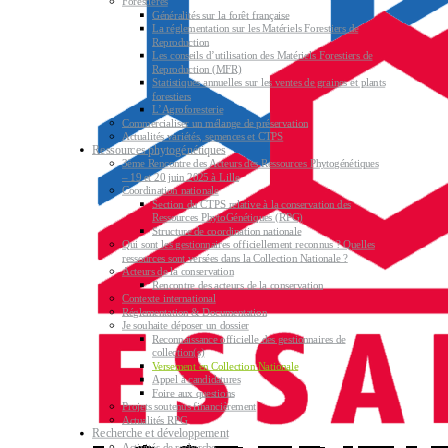
Forestières
Généralités sur la forêt française
La réglementation sur les Matériels Forestiers de
Reproduction
Les conseils d’utilisation des Matériels Forestiers de
Reproduction (MFR)
Statistiques annuelles sur les ventes de graines et plants
forestiers
L’Agroforesterie
Commercialiser un mélange de préservation
Actualités variétés, semences et CTPS
Ressources phytogénétiques
3ème Rencontre des Acteurs des Ressources Phytogénétiques
– 19 et 20 juin 2025 à Lille
Coordination nationale
Section du CTPS relative à la conservation des
Ressources PhytoGénétiques (RPG)
Structure de coordination nationale
Qui sont les gestionnaires officiellement reconnus ? Quelles
ressources sont versées dans la Collection Nationale ?
Acteurs de la conservation
Rencontre des acteurs de la conservation
Contexte international
Réglementation & Documentation
Je souhaite déposer un dossier
Reconnaissance officielle des gestionnaires de
collection(s)
Versement en Collection Nationale
Appel à candidatures
Foire aux questions
Projets soutenus financièrement
Actualités RPG
Recherche et développement
Activités de recherche