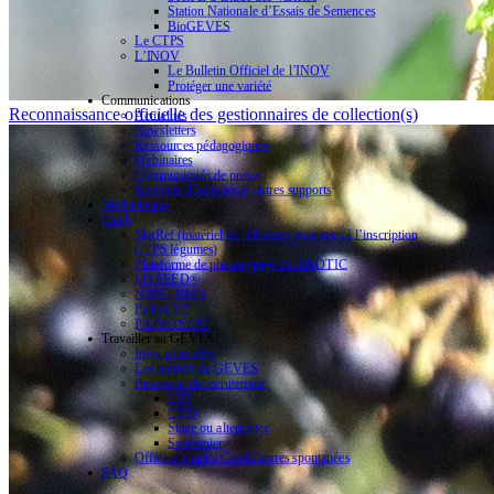
Station Nationale d’Essais de Semences
BioGEVES
Le CTPS
L’INOV
Le Bulletin Officiel de l’INOV
Protéger une variété
Communications
Reconnaissance officielle des gestionnaires de collection(s)
Actualités
Newsletters
Ressources pédagogiques
Webinaires
Communiqués de presse
Rapports d’activités et autres supports
Médiathèque
Outils
MatRef (matériel de référence pour tests à l’inscription
CTPS légumes)
Plateforme de phénotypage PHENOTIC
I.D.SEED®
NIRS / RMN
PathoLED
PATHOSTAT
Travailler au GEVES
Infos générales
Les métiers du GEVES
Processus de recrutement
CDI
CDD
Stage ou alternance
Saisonnier
Offres d’emploi/Candidatures spontanées
FAQ