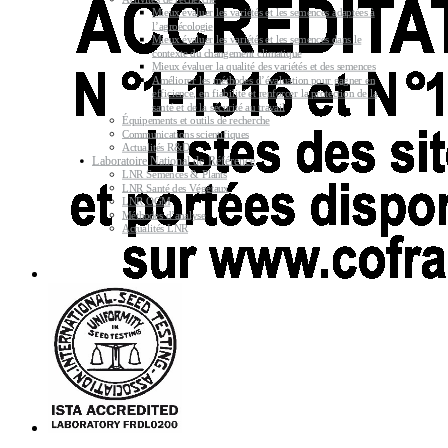
Mieux évaluer les variétés et les semences adaptées à
l’agroécologie
Mieux évaluer les variétés et les semences dans le
contexte du changement climatique
Mieux évaluer la qualité des variétés et des semences
Améliorer les méthodes d’évaluation pour gagner en
efficience, en fiabilité et renforcer la protection de la
santé et de la sécurité au travail
Équipements et outils de recherche
Communications scientifiques
Actualités R&D
Laboratoire National de Référence
LNR Semences & Plants
LNR Santé des Végétaux
LNR OGM
Méthodes d’analyse
Actualités LNR