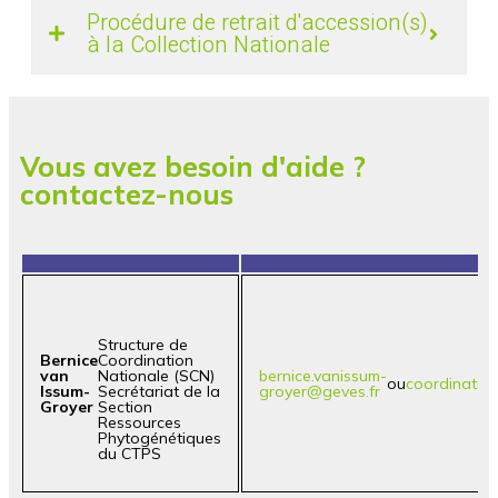
Procédure de retrait d'accession(s)
à la Collection Nationale
Vous avez besoin d'aide ?
contactez-nous
Structure de
Bernice
Coordination
van
Nationale (SCN)
bernice.vanissum-
ou
coordinatio
Issum-
Secrétariat de la
groyer@geves.fr
Groyer
Section
Ressources
Phytogénétiques
du CTPS