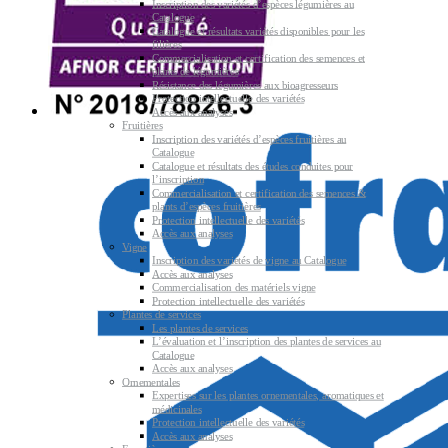
Inscription des variétés d’espèces légumières au
Catalogue
Catalogue et résultats variétés disponibles pour les
filières
Commercialisation et certification des semences et
plants de légumières
Résistance des légumières aux bioagresseurs
Protection intellectuelle des variétés
Accès aux analyses
Fruitières
Inscription des variétés d’espèces fruitières au
Catalogue
Catalogue et résultats des études conduites pour
l’inscription
Commercialisation et certification des semences &
plants d’espèces fruitières
Protection intellectuelle des variétés
Accès aux analyses
Vigne
Inscription des variétés de vigne au Catalogue
Accès aux analyses
Commercialisation des matériels vigne
Protection intellectuelle des variétés
Plantes de services
Les plantes de services
L’évaluation et l’inscription des plantes de services au
Catalogue
Accès aux analyses
Ornementales
Expertises sur les plantes ornementales, aromatiques et
médicinales
Protection intellectuelle des variétés
Accès aux analyses