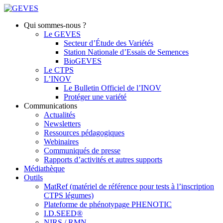
Qui sommes-nous ?
Le GEVES
Secteur d’Étude des Variétés
Station Nationale d’Essais de Semences
BioGEVES
Le CTPS
L’INOV
Le Bulletin Officiel de l’INOV
Protéger une variété
Communications
Actualités
Newsletters
Ressources pédagogiques
Webinaires
Communiqués de presse
Rapports d’activités et autres supports
Médiathèque
Outils
MatRef (matériel de référence pour tests à l’inscription
CTPS légumes)
Plateforme de phénotypage PHENOTIC
I.D.SEED®
NIRS / RMN