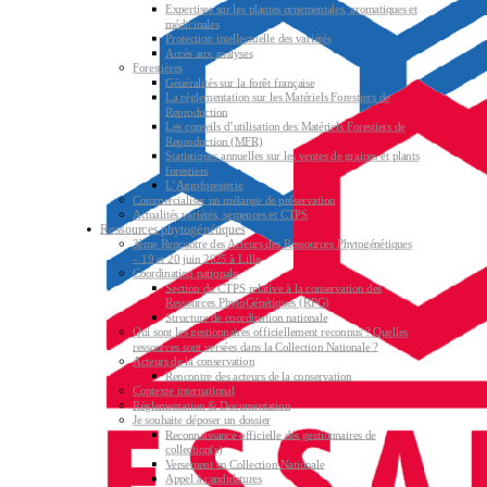
Expertises sur les plantes ornementales, aromatiques et
médicinales
Protection intellectuelle des variétés
Accès aux analyses
Forestières
Généralités sur la forêt française
La réglementation sur les Matériels Forestiers de
Reproduction
Les conseils d’utilisation des Matériels Forestiers de
Reproduction (MFR)
Statistiques annuelles sur les ventes de graines et plants
forestiers
L’Agroforesterie
Commercialiser un mélange de préservation
Actualités variétés, semences et CTPS
Ressources phytogénétiques
3ème Rencontre des Acteurs des Ressources Phytogénétiques
– 19 et 20 juin 2025 à Lille
Coordination nationale
Section du CTPS relative à la conservation des
Ressources PhytoGénétiques (RPG)
Structure de coordination nationale
Qui sont les gestionnaires officiellement reconnus ? Quelles
ressources sont versées dans la Collection Nationale ?
Acteurs de la conservation
Rencontre des acteurs de la conservation
Contexte international
Réglementation & Documentation
Je souhaite déposer un dossier
Reconnaissance officielle des gestionnaires de
collection(s)
Versement en Collection Nationale
Appel à candidatures