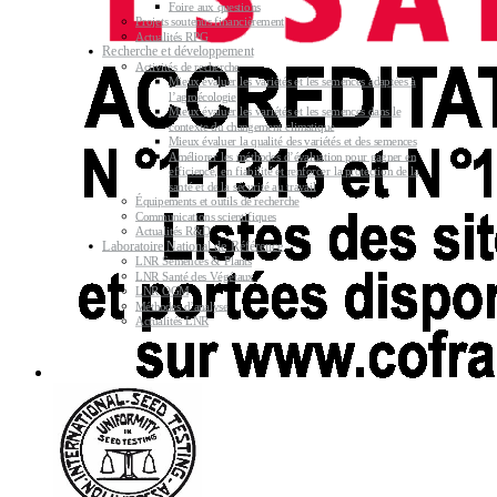
Foire aux questions
Projets soutenus financièrement
Actualités RPG
Recherche et développement
Activités de recherche
Mieux évaluer les variétés et les semences adaptées à
l’agroécologie
Mieux évaluer les variétés et les semences dans le
contexte du changement climatique
Mieux évaluer la qualité des variétés et des semences
Améliorer les méthodes d’évaluation pour gagner en
efficience, en fiabilité et renforcer la protection de la
santé et de la sécurité au travail
Équipements et outils de recherche
Communications scientifiques
Actualités R&D
Laboratoire National de Référence
LNR Semences & Plants
LNR Santé des Végétaux
LNR OGM
Méthodes d’analyse
Actualités LNR