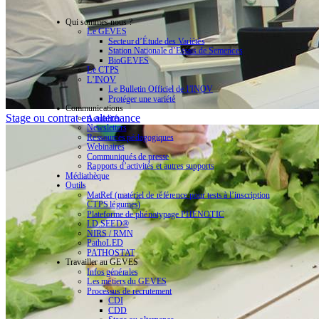
Qui sommes-nous ?
Le GEVES
Secteur d’Étude des Variétés
Station Nationale d’Essais de Semences
BioGEVES
Le CTPS
L’INOV
Le Bulletin Officiel de l’INOV
Protéger une variété
Communications
Stage ou contrat en alternance
Actualités
Newsletters
Ressources pédagogiques
Webinaires
Communiqués de presse
Rapports d’activités et autres supports
Médiathèque
Outils
MatRef (matériel de référence pour tests à l’inscription
CTPS légumes)
Plateforme de phénotypage PHENOTIC
I.D.SEED®
NIRS / RMN
PathoLED
PATHOSTAT
Travailler au GEVES
Infos générales
Les métiers du GEVES
Processus de recrutement
CDI
CDD