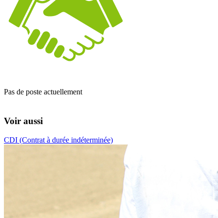
Pas de poste actuellement
Voir aussi
CDI (Contrat à durée indéterminée)