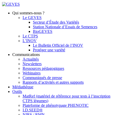
Qui sommes-nous ?
Le GEVES
Secteur d’Étude des Variétés
Station Nationale d’Essais de Semences
BioGEVES
Le CTPS
L’INOV
Le Bulletin Officiel de l’INOV
Protéger une variété
Communications
Actualités
Newsletters
Ressources pédagogiques
Webinaires
Communiqués de presse
Rapports d’activités et autres supports
Médiathèque
Outils
MatRef (matériel de référence pour tests à l’inscription
CTPS légumes)
Plateforme de phénotypage PHENOTIC
I.D.SEED®
NIRS / RMN