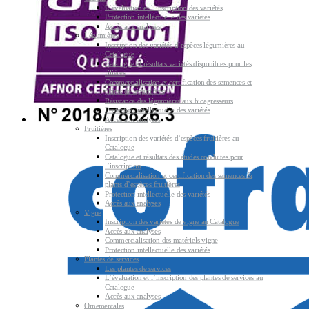
L’évaluation et l’inscription des variétés
Protection intellectuelle des variétés
Accès aux analyses
Légumières
Inscription des variétés d’espèces légumières au
Catalogue
Catalogue et résultats variétés disponibles pour les
filières
Commercialisation et certification des semences et
plants de légumières
Résistance des légumières aux bioagresseurs
Protection intellectuelle des variétés
Accès aux analyses
Fruitières
Inscription des variétés d’espèces fruitières au
Catalogue
Catalogue et résultats des études conduites pour
l’inscription
Commercialisation et certification des semences &
plants d’espèces fruitières
Protection intellectuelle des variétés
Accès aux analyses
Vigne
Inscription des variétés de vigne au Catalogue
Accès aux analyses
Commercialisation des matériels vigne
Protection intellectuelle des variétés
Plantes de services
Les plantes de services
L’évaluation et l’inscription des plantes de services au
Catalogue
Accès aux analyses
Ornementales