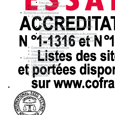
Foire aux questions
Projets soutenus financièrement
Actualités RPG
Recherche et développement
Activités de recherche
Mieux évaluer les variétés et les semences adaptées à
l’agroécologie
Mieux évaluer les variétés et les semences dans le
contexte du changement climatique
Mieux évaluer la qualité des variétés et des semences
Améliorer les méthodes d’évaluation pour gagner en
efficience, en fiabilité et renforcer la protection de la
santé et de la sécurité au travail
Équipements et outils de recherche
Communications scientifiques
Actualités R&D
Laboratoire National de Référence
LNR Semences & Plants
LNR Santé des Végétaux
LNR OGM
Méthodes d’analyse
Actualités LNR