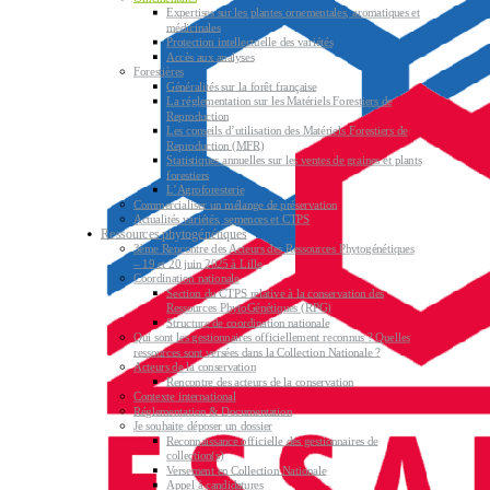
Expertises sur les plantes ornementales, aromatiques et
médicinales
Protection intellectuelle des variétés
Accès aux analyses
Forestières
Généralités sur la forêt française
La réglementation sur les Matériels Forestiers de
Reproduction
Les conseils d’utilisation des Matériels Forestiers de
Reproduction (MFR)
Statistiques annuelles sur les ventes de graines et plants
forestiers
L’Agroforesterie
Commercialiser un mélange de préservation
Actualités variétés, semences et CTPS
Ressources phytogénétiques
3ème Rencontre des Acteurs des Ressources Phytogénétiques
– 19 et 20 juin 2025 à Lille
Coordination nationale
Section du CTPS relative à la conservation des
Ressources PhytoGénétiques (RPG)
Structure de coordination nationale
Qui sont les gestionnaires officiellement reconnus ? Quelles
ressources sont versées dans la Collection Nationale ?
Acteurs de la conservation
Rencontre des acteurs de la conservation
Contexte international
Réglementation & Documentation
Je souhaite déposer un dossier
Reconnaissance officielle des gestionnaires de
collection(s)
Versement en Collection Nationale
Appel à candidatures