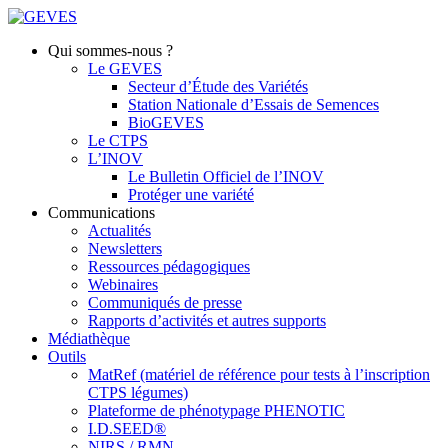
Qui sommes-nous ?
Le GEVES
Secteur d’Étude des Variétés
Station Nationale d’Essais de Semences
BioGEVES
Le CTPS
L’INOV
Le Bulletin Officiel de l’INOV
Protéger une variété
Communications
Actualités
Newsletters
Ressources pédagogiques
Webinaires
Communiqués de presse
Rapports d’activités et autres supports
Médiathèque
Outils
MatRef (matériel de référence pour tests à l’inscription
CTPS légumes)
Plateforme de phénotypage PHENOTIC
I.D.SEED®
NIRS / RMN