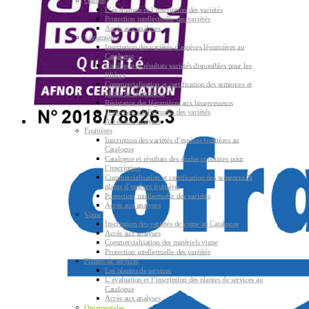
Gazons
L’évaluation et l’inscription des variétés
Protection intellectuelle des variétés
Accès aux analyses
Légumières
Inscription des variétés d’espèces légumières au
Catalogue
Catalogue et résultats variétés disponibles pour les
filières
Commercialisation et certification des semences et
plants de légumières
Résistance des légumières aux bioagresseurs
Protection intellectuelle des variétés
Accès aux analyses
Fruitières
Inscription des variétés d’espèces fruitières au
Catalogue
Catalogue et résultats des études conduites pour
l’inscription
Commercialisation et certification des semences &
plants d’espèces fruitières
Protection intellectuelle des variétés
Accès aux analyses
Vigne
Inscription des variétés de vigne au Catalogue
Accès aux analyses
Commercialisation des matériels vigne
Protection intellectuelle des variétés
Plantes de services
Les plantes de services
L’évaluation et l’inscription des plantes de services au
Catalogue
Accès aux analyses
Ornementales