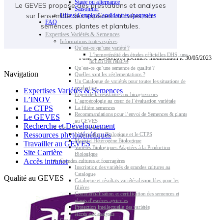
Stage ou alternance
Le GEVES propose des prestations et analyses
Saisonnier
sur l’ensemble des espèces cultivées, sur
Offres d’emploi/Candidatures spontanées
FAQ
semences, plantes et plantules.
Expertises Variétés & Semences
Informations toutes espèces
Qu’est-ce qu’une variété ?
L’homogénéité des études officielles DHS, une
Posté le 23/08/2016 |Dernière modification le 30/05/2023
notion très relative
Qu’est-ce qu’une semence de qualité ?
Navigation
Quelles sont les réglementations ?
Un Catalogue de variétés pour toutes les situations de
production
Expertises Variétés & Semences
Enjeu de la résistance aux bioagresseurs
L’INOV
L’agroécologie au cœur de l’évaluation variétale
Le CTPS
La filière semences
Recommandations pour l’envoi de Semences & plants
Le GEVES
au GEVES
Recherche et Développement
Agriculture Biologique
Ressources phytogénétiques
L’Agriculture Biologique et le CTPS
Matériel Hétérogène Biologique
Travailler au GEVES
Variétés Biologiques Adaptées à la Production
Site Carrière
Biologique
Accès intranet
Grandes cultures et fourragères
Inscription des variétés de grandes cultures au
Catalogue
Qualité au GEVES
Catalogue et résultats variétés disponibles pour les
filières
Commercialisation et certification des semences et
plants d’espèces agricoles
Protection intellectuelle des variétés
Accès aux analyses