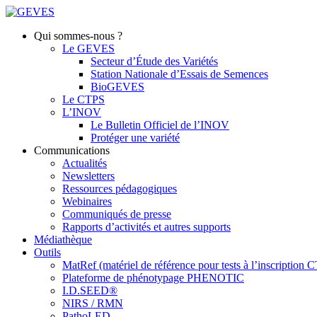
Qui sommes-nous ?
Le GEVES
Secteur d’Étude des Variétés
Station Nationale d’Essais de Semences
BioGEVES
Le CTPS
L’INOV
Le Bulletin Officiel de l’INOV
Protéger une variété
Communications
Actualités
Newsletters
Ressources pédagogiques
Webinaires
Communiqués de presse
Rapports d’activités et autres supports
Médiathèque
Outils
MatRef (matériel de référence pour tests à l’inscription
Plateforme de phénotypage PHENOTIC
I.D.SEED®
NIRS / RMN
PathoLED