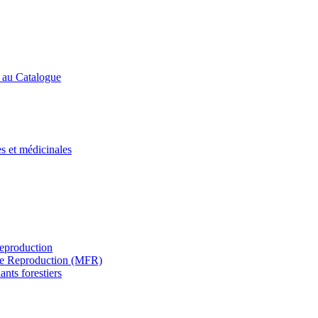
s au Catalogue
es et médicinales
Reproduction
s de Reproduction (MFR)
ants forestiers