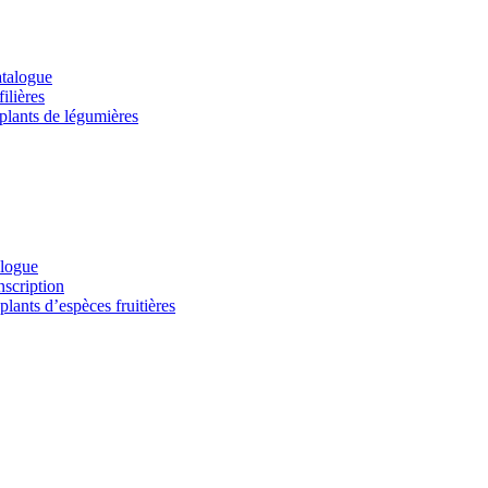
atalogue
ilières
 plants de légumières
alogue
nscription
lants d’espèces fruitières