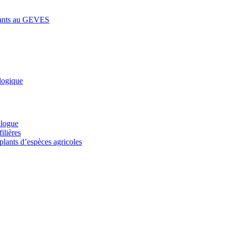
lants au GEVES
logique
alogue
ilières
plants d’espèces agricoles