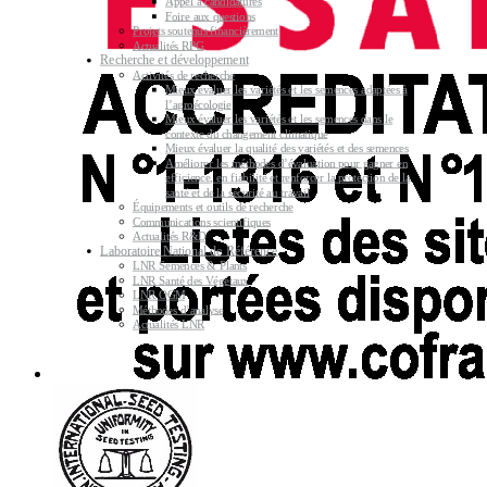
Appel à candidatures
Foire aux questions
Projets soutenus financièrement
Actualités RPG
Recherche et développement
Activités de recherche
Mieux évaluer les variétés et les semences adaptées à
l’agroécologie
Mieux évaluer les variétés et les semences dans le
contexte du changement climatique
Mieux évaluer la qualité des variétés et des semences
Améliorer les méthodes d’évaluation pour gagner en
efficience, en fiabilité et renforcer la protection de la
santé et de la sécurité au travail
Équipements et outils de recherche
Communications scientifiques
Actualités R&D
Laboratoire National de Référence
LNR Semences & Plants
LNR Santé des Végétaux
LNR OGM
Méthodes d’analyse
Actualités LNR