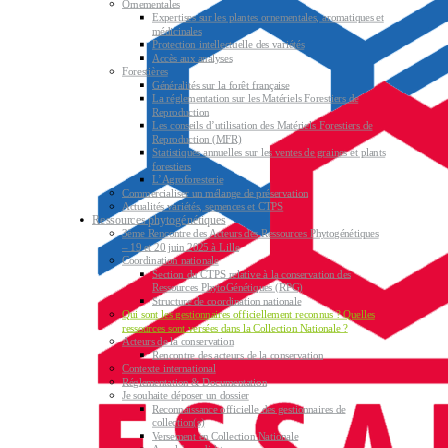
Ornementales
Expertises sur les plantes ornementales, aromatiques et
médicinales
Protection intellectuelle des variétés
Accès aux analyses
Forestières
Généralités sur la forêt française
La réglementation sur les Matériels Forestiers de
Reproduction
Les conseils d’utilisation des Matériels Forestiers de
Reproduction (MFR)
Statistiques annuelles sur les ventes de graines et plants
forestiers
L’Agroforesterie
Commercialiser un mélange de préservation
Actualités variétés, semences et CTPS
Ressources phytogénétiques
3ème Rencontre des Acteurs des Ressources Phytogénétiques
– 19 et 20 juin 2025 à Lille
Coordination nationale
Section du CTPS relative à la conservation des
Ressources PhytoGénétiques (RPG)
Structure de coordination nationale
Qui sont les gestionnaires officiellement reconnus ? Quelles
ressources sont versées dans la Collection Nationale ?
Acteurs de la conservation
Rencontre des acteurs de la conservation
Contexte international
Réglementation & Documentation
Je souhaite déposer un dossier
Reconnaissance officielle des gestionnaires de
collection(s)
Versement en Collection Nationale