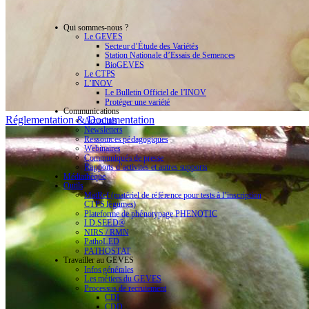
Qui sommes-nous ?
Le GEVES
Secteur d’Étude des Variétés
Station Nationale d’Essais de Semences
BioGEVES
Le CTPS
L’INOV
Le Bulletin Officiel de l’INOV
Protéger une variété
Communications
Réglementation & Documentation
Actualités
Newsletters
Ressources pédagogiques
Webinaires
Communiqués de presse
Rapports d’activités et autres supports
Médiathèque
Outils
MatRef (matériel de référence pour tests à l’inscription
CTPS légumes)
Plateforme de phénotypage PHENOTIC
I.D.SEED®
NIRS / RMN
PathoLED
PATHOSTAT
Travailler au GEVES
Infos générales
Les métiers du GEVES
Processus de recrutement
CDI
CDD