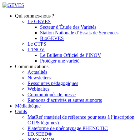
Qui sommes-nous ?
Le GEVES
Secteur d’Étude des Variétés
Station Nationale d’Essais de Semences
BioGEVES
Le CTPS
L’INOV
Le Bulletin Officiel de l’INOV
Protéger une variété
Communications
Actualités
Newsletters
Ressources pédagogiques
Webinaires
Communiqués de presse
Rapports d’activités et autres supports
Médiathèque
Outils
MatRef (matériel de référence pour tests à l’inscription
CTPS légumes)
Plateforme de phénotypage PHENOTIC
I.D.SEED®
NIRS / RMN