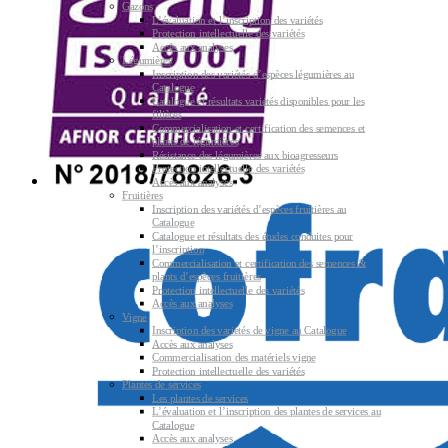
Gazons
L’évaluation et l’inscription des variétés
Protection intellectuelle des variétés
Accès aux analyses
Légumières
Inscription des variétés d’espèces légumières au
Catalogue
Catalogue et résultats variétés disponibles pour les
filières
Commercialisation et certification des semences et
plants de légumières
Résistance des légumières aux bioagresseurs
Protection intellectuelle des variétés
Accès aux analyses
Fruitières
Inscription des variétés d’espèces fruitières au
Catalogue
Catalogue et résultats des études conduites pour
l’inscription
Commercialisation et certification des semences &
plants d’espèces fruitières
Protection intellectuelle des variétés
Accès aux analyses
Vigne
Inscription des variétés de vigne au Catalogue
Accès aux analyses
Commercialisation des matériels vigne
Protection intellectuelle des variétés
Plantes de services
Les plantes de services
L’évaluation et l’inscription des plantes de services au
Catalogue
Accès aux analyses