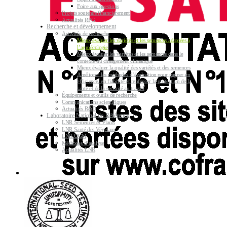
Foire aux questions
Projets soutenus financièrement
Actualités RPG
Recherche et développement
Activités de recherche
Mieux évaluer les variétés et les semences adaptées à
l’agroécologie
Mieux évaluer les variétés et les semences dans le
contexte du changement climatique
Mieux évaluer la qualité des variétés et des semences
Améliorer les méthodes d’évaluation pour gagner en
efficience, en fiabilité et renforcer la protection de la
santé et de la sécurité au travail
Équipements et outils de recherche
Communications scientifiques
Actualités R&D
Laboratoire National de Référence
LNR Semences & Plants
LNR Santé des Végétaux
LNR OGM
Méthodes d’analyse
Actualités LNR