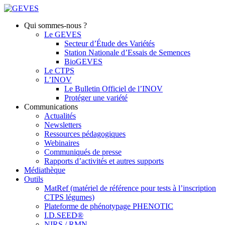
Qui sommes-nous ?
Le GEVES
Secteur d’Étude des Variétés
Station Nationale d’Essais de Semences
BioGEVES
Le CTPS
L’INOV
Le Bulletin Officiel de l’INOV
Protéger une variété
Communications
Actualités
Newsletters
Ressources pédagogiques
Webinaires
Communiqués de presse
Rapports d’activités et autres supports
Médiathèque
Outils
MatRef (matériel de référence pour tests à l’inscription
CTPS légumes)
Plateforme de phénotypage PHENOTIC
I.D.SEED®
NIRS / RMN