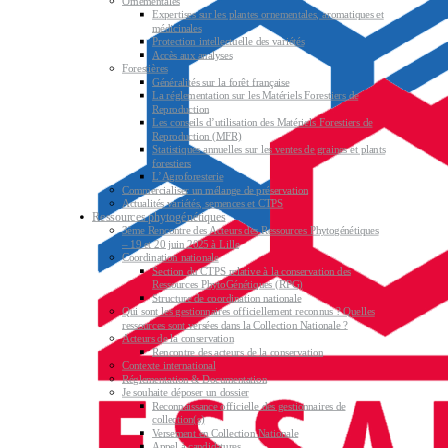
Ornementales
Expertises sur les plantes ornementales, aromatiques et
médicinales
Protection intellectuelle des variétés
Accès aux analyses
Forestières
Généralités sur la forêt française
La réglementation sur les Matériels Forestiers de
Reproduction
Les conseils d’utilisation des Matériels Forestiers de
Reproduction (MFR)
Statistiques annuelles sur les ventes de graines et plants
forestiers
L’Agroforesterie
Commercialiser un mélange de préservation
Actualités variétés, semences et CTPS
Ressources phytogénétiques
3ème Rencontre des Acteurs des Ressources Phytogénétiques
– 19 et 20 juin 2025 à Lille
Coordination nationale
Section du CTPS relative à la conservation des
Ressources PhytoGénétiques (RPG)
Structure de coordination nationale
Qui sont les gestionnaires officiellement reconnus ? Quelles
ressources sont versées dans la Collection Nationale ?
Acteurs de la conservation
Rencontre des acteurs de la conservation
Contexte international
Réglementation & Documentation
Je souhaite déposer un dossier
Reconnaissance officielle des gestionnaires de
collection(s)
Versement en Collection Nationale
Appel à candidatures