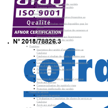
Gazons
L’évaluation et l’inscription des variétés
Protection intellectuelle des variétés
Accès aux analyses
Légumières
Inscription des variétés d’espèces légumières au
Catalogue
Catalogue et résultats variétés disponibles pour les
filières
Commercialisation et certification des semences et
plants de légumières
Résistance des légumières aux bioagresseurs
Protection intellectuelle des variétés
Accès aux analyses
Fruitières
Inscription des variétés d’espèces fruitières au
Catalogue
Catalogue et résultats des études conduites pour
l’inscription
Commercialisation et certification des semences &
plants d’espèces fruitières
Protection intellectuelle des variétés
Accès aux analyses
Vigne
Inscription des variétés de vigne au Catalogue
Accès aux analyses
Commercialisation des matériels vigne
Protection intellectuelle des variétés
Plantes de services
Les plantes de services
L’évaluation et l’inscription des plantes de services au
Catalogue
Accès aux analyses