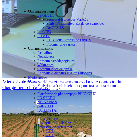
Qui sommes-nous ?
Le GEVES
Secteur d’Étude des Variétés
Station Nationale d’Essais de Semences
BioGEVES
Le CTPS
L’INOV
Le Bulletin Officiel de l’INOV
Protéger une variété
Communications
Actualités
Newsletters
Ressources pédagogiques
Webinaires
Communiqués de presse
Rapports d’activités et autres supports
Médiathèque
Outils
Mieux évaluer les variétés et les semences dans le contexte du
MatRef (matériel de référence pour tests à l’inscription
changement climatique
CTPS légumes)
Plateforme de phénotypage PHENOTIC
I.D.SEED®
NIRS / RMN
PathoLED
PATHOSTAT
Travailler au GEVES
Infos générales
Les métiers du GEVES
Processus de recrutement
CDI
CDD