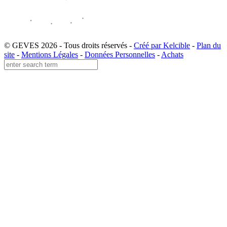
© GEVES 2026 - Tous droits réservés -
Créé par Kelcible
-
Plan du
site
-
Mentions Légales
-
Données Personnelles
-
Achats