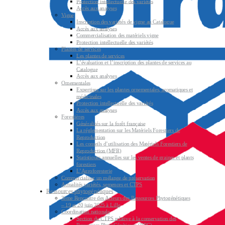
Protection intellectuelle des variétés
Accès aux analyses
Vigne
Inscription des variétés de vigne au Catalogue
Accès aux analyses
Commercialisation des matériels vigne
Protection intellectuelle des variétés
Plantes de services
Les plantes de services
L’évaluation et l’inscription des plantes de services au
Catalogue
Accès aux analyses
Ornementales
Expertises sur les plantes ornementales, aromatiques et
médicinales
Protection intellectuelle des variétés
Accès aux analyses
Forestières
Généralités sur la forêt française
La réglementation sur les Matériels Forestiers de
Reproduction
Les conseils d’utilisation des Matériels Forestiers de
Reproduction (MFR)
Statistiques annuelles sur les ventes de graines et plants
forestiers
L’Agroforesterie
Commercialiser un mélange de préservation
Actualités variétés, semences et CTPS
Ressources phytogénétiques
3ème Rencontre des Acteurs des Ressources Phytogénétiques
– 19 et 20 juin 2025 à Lille
Coordination nationale
Section du CTPS relative à la conservation des