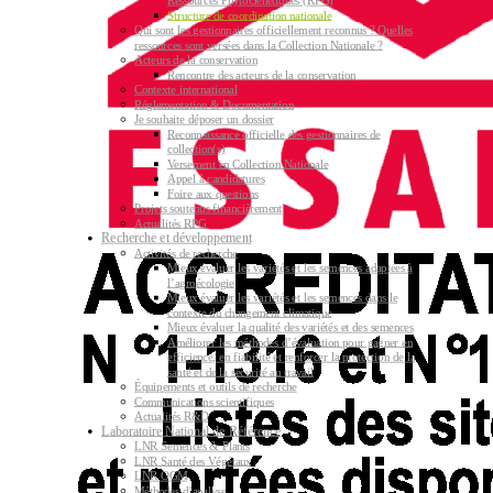
Ressources PhytoGénétiques (RPG)
Structure de coordination nationale
Qui sont les gestionnaires officiellement reconnus ? Quelles
ressources sont versées dans la Collection Nationale ?
Acteurs de la conservation
Rencontre des acteurs de la conservation
Contexte international
Réglementation & Documentation
Je souhaite déposer un dossier
Reconnaissance officielle des gestionnaires de
collection(s)
Versement en Collection Nationale
Appel à candidatures
Foire aux questions
Projets soutenus financièrement
Actualités RPG
Recherche et développement
Activités de recherche
Mieux évaluer les variétés et les semences adaptées à
l’agroécologie
Mieux évaluer les variétés et les semences dans le
contexte du changement climatique
Mieux évaluer la qualité des variétés et des semences
Améliorer les méthodes d’évaluation pour gagner en
efficience, en fiabilité et renforcer la protection de la
santé et de la sécurité au travail
Équipements et outils de recherche
Communications scientifiques
Actualités R&D
Laboratoire National de Référence
LNR Semences & Plants
LNR Santé des Végétaux
LNR OGM
Méthodes d’analyse