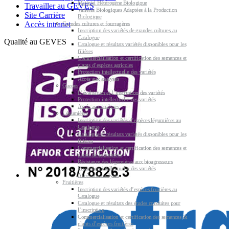
Matériel Hétérogène Biologique
Travailler au GEVES
Variétés Biologiques Adaptées à la Production
Site Carrière
Biologique
Accès intranet
Grandes cultures et fourragères
Inscription des variétés de grandes cultures au
Catalogue
Qualité au GEVES
Catalogue et résultats variétés disponibles pour les
filières
Commercialisation et certification des semences et
plants d’espèces agricoles
Protection intellectuelle des variétés
Accès aux analyses
Gazons
L’évaluation et l’inscription des variétés
Protection intellectuelle des variétés
Accès aux analyses
Légumières
Inscription des variétés d’espèces légumières au
Catalogue
Catalogue et résultats variétés disponibles pour les
filières
Commercialisation et certification des semences et
plants de légumières
Résistance des légumières aux bioagresseurs
Protection intellectuelle des variétés
Accès aux analyses
Fruitières
Inscription des variétés d’espèces fruitières au
Catalogue
Catalogue et résultats des études conduites pour
l’inscription
Commercialisation et certification des semences &
plants d’espèces fruitières