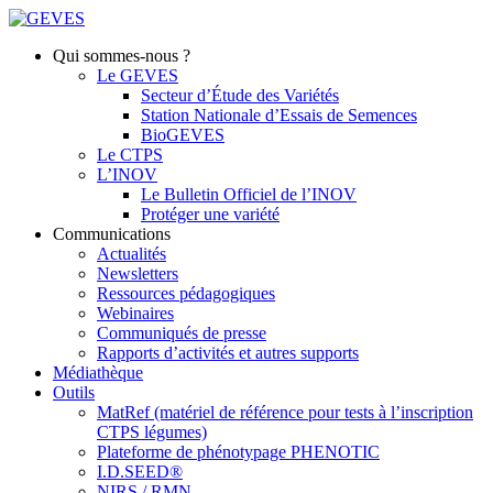
Qui sommes-nous ?
Le GEVES
Secteur d’Étude des Variétés
Station Nationale d’Essais de Semences
BioGEVES
Le CTPS
L’INOV
Le Bulletin Officiel de l’INOV
Protéger une variété
Communications
Actualités
Newsletters
Ressources pédagogiques
Webinaires
Communiqués de presse
Rapports d’activités et autres supports
Médiathèque
Outils
MatRef (matériel de référence pour tests à l’inscription
CTPS légumes)
Plateforme de phénotypage PHENOTIC
I.D.SEED®
NIRS / RMN