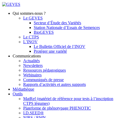
Qui sommes-nous ?
Le GEVES
Secteur d’Étude des Variétés
Station Nationale d’Essais de Semences
BioGEVES
Le CTPS
L’INOV
Le Bulletin Officiel de l’INOV
Protéger une variété
Communications
Actualités
Newsletters
Ressources pédagogiques
Webinaires
Communiqués de presse
Rapports d’activités et autres supports
Médiathèque
Outils
MatRef (matériel de référence pour tests à l’inscription
CTPS légumes)
Plateforme de phénotypage PHENOTIC
I.D.SEED®
NIRS / RMN