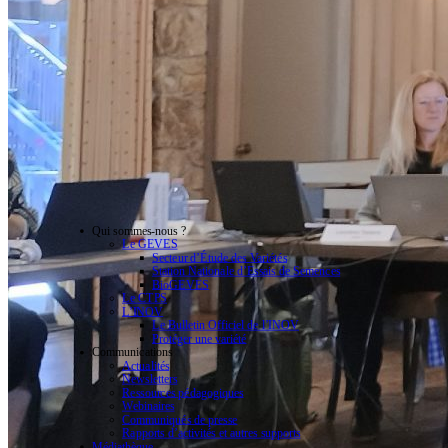
Qui sommes-nous ?
Le GEVES
Secteur d’Étude des Variétés
Station Nationale d’Essais de Semences
BioGEVES
Le CTPS
L’INOV
Le Bulletin Officiel de l’INOV
Protéger une variété
Communications
Actualités
Newsletters
Ressources pédagogiques
Webinaires
Communiqués de presse
Rapports d’activités et autres supports
Médiathèque