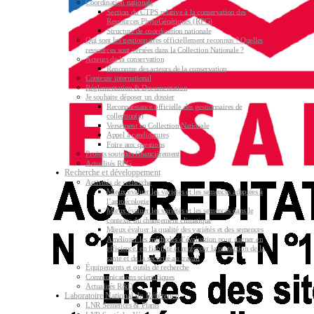
Coordination nationale
Section du CTPS relative à la conservation des
Ressources PhytoGénétiques (RPG)
Structure de coordination nationale
Qui sont les gestionnaires officiellement reconnus ? Quelles
ressources sont versées dans la Collection Nationale ?
Acteurs de la conservation
Rencontre des acteurs de la conservation
Contexte international
Réglementation & Documentation
Je souhaite déposer un dossier
Reconnaissance officielle des gestionnaires de
collection(s)
Versement en Collection Nationale
Appel à candidatures
Foire aux questions
Projets soutenus financièrement
Actualités RPG
Recherche et développement
Activités de recherche
Mieux évaluer les variétés et les semences adaptées à
l’agroécologie
Mieux évaluer les variétés et les semences dans le
contexte du changement climatique
Mieux évaluer la qualité des variétés et des semences
Améliorer les méthodes d’évaluation pour gagner en
efficience, en fiabilité et renforcer la protection de la
santé et de la sécurité au travail
Équipements et outils de recherche
Communications scientifiques
Actualités R&D
Laboratoire National de Référence
LNR Semences & Plants