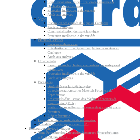
Commercialisation et certification des semences &
plants d’espèces fruitières
Protection intellectuelle des variétés
Accès aux analyses
Vigne
Inscription des variétés de vigne au Catalogue
Accès aux analyses
Commercialisation des matériels vigne
Protection intellectuelle des variétés
Plantes de services
Les plantes de services
L’évaluation et l’inscription des plantes de services au
Catalogue
Accès aux analyses
Ornementales
Expertises sur les plantes ornementales, aromatiques et
médicinales
Protection intellectuelle des variétés
Accès aux analyses
Forestières
Généralités sur la forêt française
La réglementation sur les Matériels Forestiers de
Reproduction
Les conseils d’utilisation des Matériels Forestiers de
Reproduction (MFR)
Statistiques annuelles sur les ventes de graines et plants
forestiers
L’Agroforesterie
Commercialiser un mélange de préservation
Actualités variétés, semences et CTPS
Ressources phytogénétiques
3ème Rencontre des Acteurs des Ressources Phytogénétiques
– 19 et 20 juin 2025 à Lille