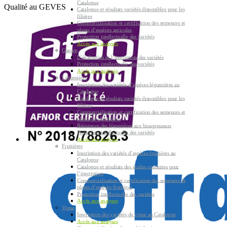
Catalogue
Qualité au GEVES
Catalogue et résultats variétés disponibles pour les
filières
Commercialisation et certification des semences et
plants d’espèces agricoles
Protection intellectuelle des variétés
Accès aux analyses
Gazons
L’évaluation et l’inscription des variétés
Protection intellectuelle des variétés
Accès aux analyses
Légumières
Inscription des variétés d’espèces légumières au
Catalogue
Catalogue et résultats variétés disponibles pour les
filières
Commercialisation et certification des semences et
plants de légumières
Résistance des légumières aux bioagresseurs
Protection intellectuelle des variétés
Accès aux analyses
Fruitières
Inscription des variétés d’espèces fruitières au
Catalogue
Catalogue et résultats des études conduites pour
l’inscription
Commercialisation et certification des semences &
plants d’espèces fruitières
Protection intellectuelle des variétés
Accès aux analyses
Vigne
Inscription des variétés de vigne au Catalogue
Accès aux analyses