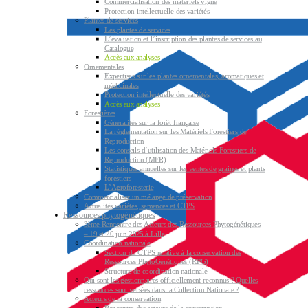
Commercialisation des matériels vigne
Protection intellectuelle des variétés
Plantes de services
Les plantes de services
L’évaluation et l’inscription des plantes de services au
Catalogue
Accès aux analyses
Ornementales
Expertises sur les plantes ornementales, aromatiques et
médicinales
Protection intellectuelle des variétés
Accès aux analyses
Forestières
Généralités sur la forêt française
La réglementation sur les Matériels Forestiers de
Reproduction
Les conseils d’utilisation des Matériels Forestiers de
Reproduction (MFR)
Statistiques annuelles sur les ventes de graines et plants
forestiers
L’Agroforesterie
Commercialiser un mélange de préservation
Actualités variétés, semences et CTPS
Ressources phytogénétiques
3ème Rencontre des Acteurs des Ressources Phytogénétiques
– 19 et 20 juin 2025 à Lille
Coordination nationale
Section du CTPS relative à la conservation des
Ressources PhytoGénétiques (RPG)
Structure de coordination nationale
Qui sont les gestionnaires officiellement reconnus ? Quelles
ressources sont versées dans la Collection Nationale ?
Acteurs de la conservation