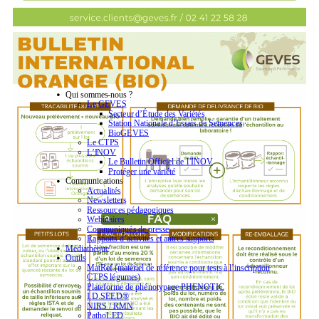
Qui sommes-nous ?
Le GEVES
Secteur d’Étude des Variétés
Station Nationale d’Essais de Semences
BioGEVES
Le CTPS
L’INOV
Le Bulletin Officiel de l’INOV
Protéger une variété
Communications
Actualités
Newsletters
Ressources pédagogiques
Webinaires
Communiqués de presse
Rapports d’activités et autres supports
Médiathèque
Outils
MatRef (matériel de référence pour tests à l’inscription
CTPS légumes)
Plateforme de phénotypage PHENOTIC
I.D.SEED®
NIRS / RMN
PathoLED