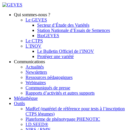
Qui sommes-nous ?
Le GEVES
Secteur d’Étude des Variétés
Station Nationale d’Essais de Semences
BioGEVES
Le CTPS
L’INOV
Le Bulletin Officiel de l’INOV
Protéger une variété
Communications
Actualités
Newsletters
Ressources pédagogiques
Webinaires
Communiqués de presse
Rapports d’activités et autres supports
Médiathèque
Outils
MatRef (matériel de référence pour tests à l’inscription
CTPS légumes)
Plateforme de phénotypage PHENOTIC
I.D.SEED®
NIRS / RMN