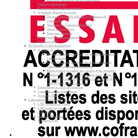
Rencontre des acteurs de la conservation
Contexte international
Réglementation & Documentation
Je souhaite déposer un dossier
Reconnaissance officielle des gestionnaires de
collection(s)
Versement en Collection Nationale
Appel à candidatures
Foire aux questions
Projets soutenus financièrement
Actualités RPG
Recherche et développement
Activités de recherche
Mieux évaluer les variétés et les semences adaptées à
l’agroécologie
Mieux évaluer les variétés et les semences dans le
contexte du changement climatique
Mieux évaluer la qualité des variétés et des semences
Améliorer les méthodes d’évaluation pour gagner en
efficience, en fiabilité et renforcer la protection de la
santé et de la sécurité au travail
Équipements et outils de recherche
Communications scientifiques
Actualités R&D
Laboratoire National de Référence
LNR Semences & Plants
LNR Santé des Végétaux
LNR OGM
Méthodes d’analyse
Actualités LNR