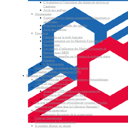
L’évaluation et l’inscription des plantes de services au
Catalogue
Accès aux analyses
Ornementales
Expertises sur les plantes ornementales, aromatiques et
médicinales
Protection intellectuelle des variétés
Accès aux analyses
Forestières
Généralités sur la forêt française
La réglementation sur les Matériels Forestiers de
Reproduction
Les conseils d’utilisation des Matériels Forestiers de
Reproduction (MFR)
Statistiques annuelles sur les ventes de graines et plants
forestiers
L’Agroforesterie
Commercialiser un mélange de préservation
Actualités variétés, semences et CTPS
Ressources phytogénétiques
3ème Rencontre des Acteurs des Ressources Phytogénétiques
– 19 et 20 juin 2025 à Lille
Coordination nationale
Section du CTPS relative à la conservation des
Ressources PhytoGénétiques (RPG)
Structure de coordination nationale
Qui sont les gestionnaires officiellement reconnus ? Quelles
ressources sont versées dans la Collection Nationale ?
Acteurs de la conservation
Rencontre des acteurs de la conservation
Contexte international
Réglementation & Documentation
Je souhaite déposer un dossier