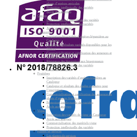
plants d’espèces agricoles
Protection intellectuelle des variétés
Accès aux analyses
Gazons
L’évaluation et l’inscription des variétés
Protection intellectuelle des variétés
Accès aux analyses
Légumières
Inscription des variétés d’espèces légumières au
Catalogue
Catalogue et résultats variétés disponibles pour les
filières
Commercialisation et certification des semences et
plants de légumières
Résistance des légumières aux bioagresseurs
Protection intellectuelle des variétés
Accès aux analyses
Fruitières
Inscription des variétés d’espèces fruitières au
Catalogue
Catalogue et résultats des études conduites pour
l’inscription
Commercialisation et certification des semences &
plants d’espèces fruitières
Protection intellectuelle des variétés
Accès aux analyses
Vigne
Inscription des variétés de vigne au Catalogue
Accès aux analyses
Commercialisation des matériels vigne
Protection intellectuelle des variétés
Plantes de services
Les plantes de services