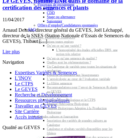
Le GEVES, nommé LNR dans le domaine de la
Les métiers du GEVES
Processus de recrutement
certification des semences et plants
CDI
CDD
Stage ou alternance
11/04/2017
Saisonnier
Offres d’emploi/Candidatures spontanées
Arnaud Deltour, directeur général du GEVES, Joël Léchappé,
FAQ
directeur de la SNES (Station Nationale d’Essais de Semences du
Expertises Variétés & Semences
GEVES), Thibaut […]
Informations toutes espèces
Qu’est-ce qu’une variété ?
L’homogénéité des études officielles DHS, une
Lire plus
notion très relative
Qu’est-ce qu’une semence de qualité ?
Navigation
Quelles sont les réglementations ?
Un Catalogue de variétés pour toutes les situations de
production
Expertises Variétés & Semences
Enjeu de la résistance aux bioagresseurs
L’INOV
L’agroécologie au cœur de l’évaluation variétale
Le CTPS
La filière semences
Recommandations pour l’envoi de Semences & plants
Le GEVES
au GEVES
Recherche et Développement
Agriculture Biologique
Ressources phytogénétiques
L’Agriculture Biologique et le CTPS
Matériel Hétérogène Biologique
Travailler au GEVES
Variétés Biologiques Adaptées à la Production
Site Carrière
Biologique
Accès intranet
Grandes cultures et fourragères
Inscription des variétés de grandes cultures au
Catalogue
Qualité au GEVES
Catalogue et résultats variétés disponibles pour les
filières
Commercialisation et certification des semences et