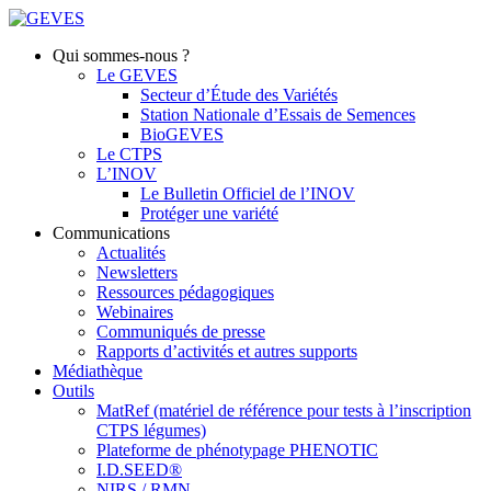
Qui sommes-nous ?
Le GEVES
Secteur d’Étude des Variétés
Station Nationale d’Essais de Semences
BioGEVES
Le CTPS
L’INOV
Le Bulletin Officiel de l’INOV
Protéger une variété
Communications
Actualités
Newsletters
Ressources pédagogiques
Webinaires
Communiqués de presse
Rapports d’activités et autres supports
Médiathèque
Outils
MatRef (matériel de référence pour tests à l’inscription
CTPS légumes)
Plateforme de phénotypage PHENOTIC
I.D.SEED®
NIRS / RMN