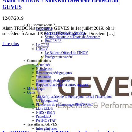
Alain TRIDON : Nouveau Directeur Général au
GEVES
12/07/2019
Qui sommes-nous ?
Alain TRIDON a rejoint le GEVES le 1er juillet 2019, où il
Le GEVES
Secteur d’Étude des Variétés
succèdera à Arnaud DELTOUR en qualité de Directeur […]
Station Nationale d’Essais de Semences
BioGEVES
Lire plus
Le CTPS
L’INOV
Le Bulletin Officiel de l’INOV
Protéger une variété
Communications
Actualités
Newsletters
Ressources pédagogiques
Webinaires
Communiqués de presse
Rapports d’activités et autres supports
Médiathèque
Outils
MatRef (matériel de référence pour tests à l’inscription
CTPS légumes)
Plateforme de phénotypage PHENOTIC
I.D.SEED®
NIRS / RMN
PathoLED
PATHOSTAT
Travailler au GEVES
Infos générales