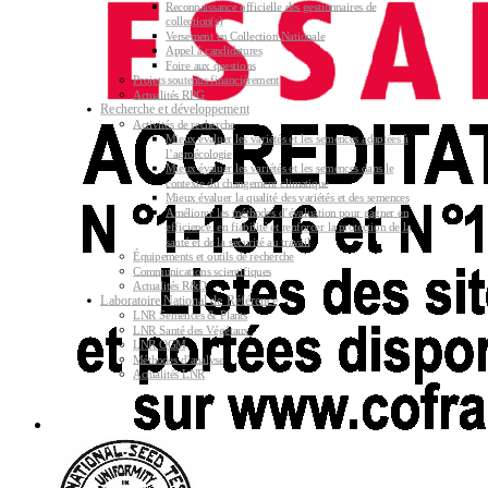
Reconnaissance officielle des gestionnaires de
collection(s)
Versement en Collection Nationale
Appel à candidatures
Foire aux questions
Projets soutenus financièrement
Actualités RPG
Recherche et développement
Activités de recherche
Mieux évaluer les variétés et les semences adaptées à
l’agroécologie
Mieux évaluer les variétés et les semences dans le
contexte du changement climatique
Mieux évaluer la qualité des variétés et des semences
Améliorer les méthodes d’évaluation pour gagner en
efficience, en fiabilité et renforcer la protection de la
santé et de la sécurité au travail
Équipements et outils de recherche
Communications scientifiques
Actualités R&D
Laboratoire National de Référence
LNR Semences & Plants
LNR Santé des Végétaux
LNR OGM
Méthodes d’analyse
Actualités LNR