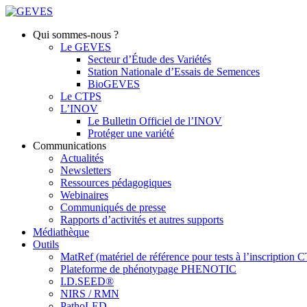
Qui sommes-nous ?
Le GEVES
Secteur d’Étude des Variétés
Station Nationale d’Essais de Semences
BioGEVES
Le CTPS
L’INOV
Le Bulletin Officiel de l’INOV
Protéger une variété
Communications
Actualités
Newsletters
Ressources pédagogiques
Webinaires
Communiqués de presse
Rapports d’activités et autres supports
Médiathèque
Outils
MatRef (matériel de référence pour tests à l’inscription
Plateforme de phénotypage PHENOTIC
I.D.SEED®
NIRS / RMN
PathoLED