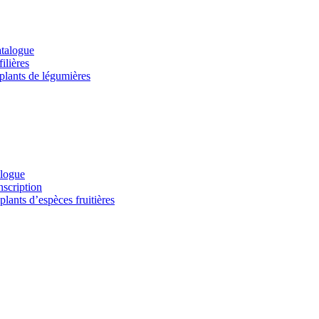
atalogue
ilières
 plants de légumières
alogue
nscription
lants d’espèces fruitières