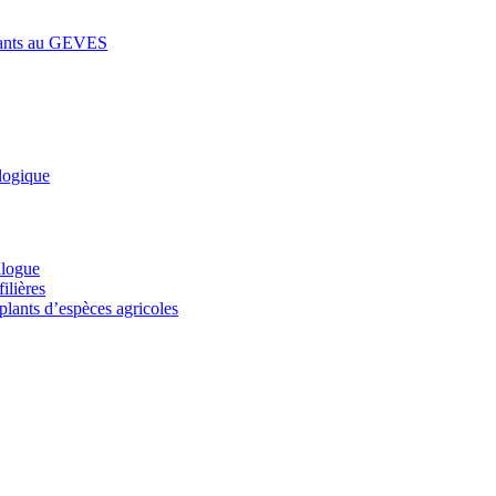
lants au GEVES
logique
alogue
ilières
plants d’espèces agricoles