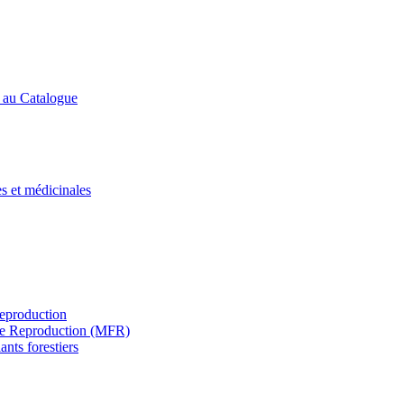
s au Catalogue
es et médicinales
Reproduction
s de Reproduction (MFR)
ants forestiers