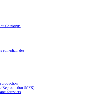
s au Catalogue
es et médicinales
Reproduction
s de Reproduction (MFR)
ants forestiers