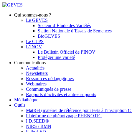
Qui sommes-nous ?
Le GEVES
Secteur d’Étude des Variétés
Station Nationale d’Essais de Semences
BioGEVES
Le CTPS
L’INOV
Le Bulletin Officiel de l’INOV
Protéger une variété
Communications
Actualités
Newsletters
Ressources pédagogiques
Webinaires
Communiqués de presse
Rapports d’activités et autres supports
Médiathèque
Outils
MatRef (matériel de référence pour tests à l’inscription
Plateforme de phénotypage PHENOTIC
I.D.SEED®
NIRS / RMN
PathoLED