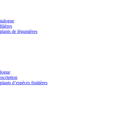
atalogue
ilières
 plants de légumières
alogue
nscription
lants d’espèces fruitières