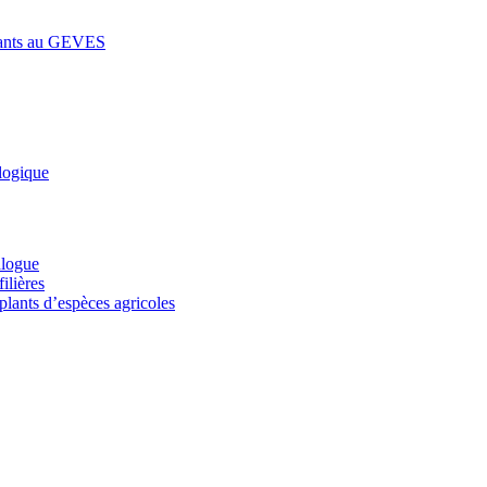
lants au GEVES
logique
alogue
ilières
plants d’espèces agricoles