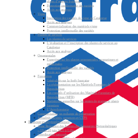
plants d’espèces fruitières
Protection intellectuelle des variétés
Accès aux analyses
Vigne
Inscription des variétés de vigne au Catalogue
Accès aux analyses
Commercialisation des matériels vigne
Protection intellectuelle des variétés
Plantes de services
Les plantes de services
L’évaluation et l’inscription des plantes de services au
Catalogue
Accès aux analyses
Ornementales
Expertises sur les plantes ornementales, aromatiques et
médicinales
Protection intellectuelle des variétés
Accès aux analyses
Forestières
Généralités sur la forêt française
La réglementation sur les Matériels Forestiers de
Reproduction
Les conseils d’utilisation des Matériels Forestiers de
Reproduction (MFR)
Statistiques annuelles sur les ventes de graines et plants
forestiers
L’Agroforesterie
Commercialiser un mélange de préservation
Actualités variétés, semences et CTPS
Ressources phytogénétiques
3ème Rencontre des Acteurs des Ressources Phytogénétiques
– 19 et 20 juin 2025 à Lille
Coordination nationale