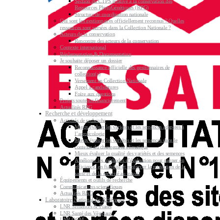
Section du CTPS relative à la conservation des
Ressources PhytoGénétiques (RPG)
Structure de coordination nationale
Qui sont les gestionnaires officiellement reconnus ? Quelles
ressources sont versées dans la Collection Nationale ?
Acteurs de la conservation
Rencontre des acteurs de la conservation
Contexte international
Réglementation & Documentation
Je souhaite déposer un dossier
Reconnaissance officielle des gestionnaires de
collection(s)
Versement en Collection Nationale
Appel à candidatures
Foire aux questions
Projets soutenus financièrement
Actualités RPG
Recherche et développement
Activités de recherche
Mieux évaluer les variétés et les semences adaptées à
l’agroécologie
Mieux évaluer les variétés et les semences dans le
contexte du changement climatique
Mieux évaluer la qualité des variétés et des semences
Améliorer les méthodes d’évaluation pour gagner en
efficience, en fiabilité et renforcer la protection de la
santé et de la sécurité au travail
Équipements et outils de recherche
Communications scientifiques
Actualités R&D
Laboratoire National de Référence
LNR Semences & Plants
LNR Santé des Végétaux
LNR OGM