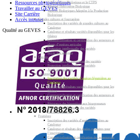
Ressources phytogénétiques
L’Agriculture Biologique et le CTPS
Matériel Hétérogène Biologique
Travailler au GEVES
Variétés Biologiques Adaptées à la Production
Site Carrière
Biologique
Accès intranet
Grandes cultures et fourragères
Inscription des variétés de grandes cultures au
Catalogue
Qualité au GEVES
Catalogue et résultats variétés disponibles pour les
filières
Commercialisation et certification des semences et
plants d’espèces agricoles
Protection intellectuelle des variétés
Accès aux analyses
Gazons
L’évaluation et l’inscription des variétés
Protection intellectuelle des variétés
Accès aux analyses
Légumières
Inscription des variétés d’espèces légumières au
Catalogue
Catalogue et résultats variétés disponibles pour les
filières
Commercialisation et certification des semences et
plants de légumières
Résistance des légumières aux bioagresseurs
Protection intellectuelle des variétés
Accès aux analyses
Fruitières
Inscription des variétés d’espèces fruitières au
Catalogue
Catalogue et résultats des études conduites pour
l’inscription
Commercialisation et certification des semences &