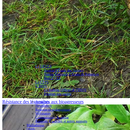
Qui sommes-nous ?
Le GEVES
Secteur d’Étude des Variétés
Station Nationale d’Essais de Semences
BioGEVES
Le CTPS
L’INOV
Le Bulletin Officiel de l’INOV
Protéger une variété
Communications
Résistance des légumières aux bioagresseurs
Actualités
Newsletters
Ressources pédagogiques
Webinaires
Communiqués de presse
Rapports d’activités et autres supports
Médiathèque
Outils