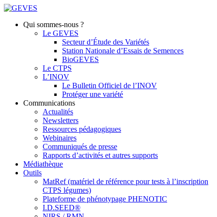
Qui sommes-nous ?
Le GEVES
Secteur d’Étude des Variétés
Station Nationale d’Essais de Semences
BioGEVES
Le CTPS
L’INOV
Le Bulletin Officiel de l’INOV
Protéger une variété
Communications
Actualités
Newsletters
Ressources pédagogiques
Webinaires
Communiqués de presse
Rapports d’activités et autres supports
Médiathèque
Outils
MatRef (matériel de référence pour tests à l’inscription
CTPS légumes)
Plateforme de phénotypage PHENOTIC
I.D.SEED®
NIRS / RMN