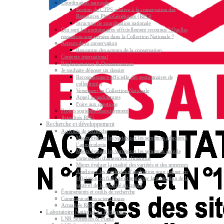
Coordination nationale
Section du CTPS relative à la conservation des
Ressources PhytoGénétiques (RPG)
Structure de coordination nationale
Qui sont les gestionnaires officiellement reconnus ? Quelles
ressources sont versées dans la Collection Nationale ?
Acteurs de la conservation
Rencontre des acteurs de la conservation
Contexte international
Réglementation & Documentation
Je souhaite déposer un dossier
Reconnaissance officielle des gestionnaires de
collection(s)
Versement en Collection Nationale
Appel à candidatures
Foire aux questions
Projets soutenus financièrement
Actualités RPG
Recherche et développement
Activités de recherche
Mieux évaluer les variétés et les semences adaptées à
l’agroécologie
Mieux évaluer les variétés et les semences dans le
contexte du changement climatique
Mieux évaluer la qualité des variétés et des semences
Améliorer les méthodes d’évaluation pour gagner en
efficience, en fiabilité et renforcer la protection de la
santé et de la sécurité au travail
Équipements et outils de recherche
Communications scientifiques
Actualités R&D
Laboratoire National de Référence
LNR Semences & Plants