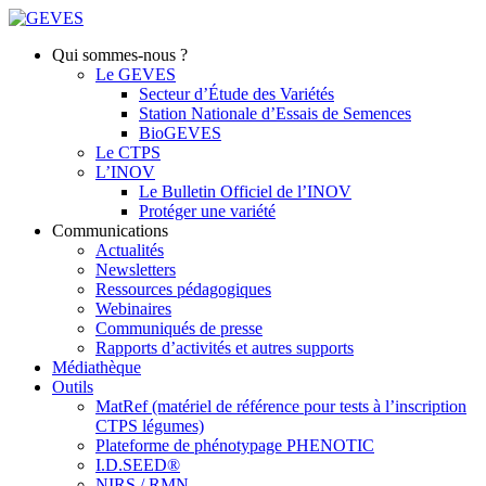
Qui sommes-nous ?
Le GEVES
Secteur d’Étude des Variétés
Station Nationale d’Essais de Semences
BioGEVES
Le CTPS
L’INOV
Le Bulletin Officiel de l’INOV
Protéger une variété
Communications
Actualités
Newsletters
Ressources pédagogiques
Webinaires
Communiqués de presse
Rapports d’activités et autres supports
Médiathèque
Outils
MatRef (matériel de référence pour tests à l’inscription
CTPS légumes)
Plateforme de phénotypage PHENOTIC
I.D.SEED®
NIRS / RMN