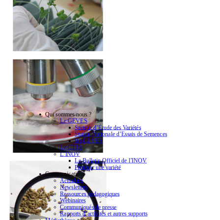
Qui sommes-nous ?
Le GEVES
Secteur d’Étude des Variétés
Station Nationale d’Essais de Semences
BioGEVES
Le CTPS
L’INOV
Le Bulletin Officiel de l’INOV
Protéger une variété
Communications
Actualités
Newsletters
Ressources pédagogiques
Webinaires
Communiqués de presse
Rapports d’activités et autres supports
Médiathèque