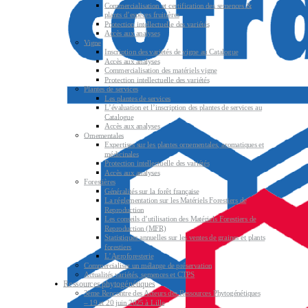
Commercialisation et certification des semences &
plants d’espèces fruitières
Protection intellectuelle des variétés
Accès aux analyses
Vigne
Inscription des variétés de vigne au Catalogue
Accès aux analyses
Commercialisation des matériels vigne
Protection intellectuelle des variétés
Plantes de services
Les plantes de services
L’évaluation et l’inscription des plantes de services au
Catalogue
Accès aux analyses
Ornementales
Expertises sur les plantes ornementales, aromatiques et
médicinales
Protection intellectuelle des variétés
Accès aux analyses
Forestières
Généralités sur la forêt française
La réglementation sur les Matériels Forestiers de
Reproduction
Les conseils d’utilisation des Matériels Forestiers de
Reproduction (MFR)
Statistiques annuelles sur les ventes de graines et plants
forestiers
L’Agroforesterie
Commercialiser un mélange de préservation
Actualités variétés, semences et CTPS
Ressources phytogénétiques
3ème Rencontre des Acteurs des Ressources Phytogénétiques
– 19 et 20 juin 2025 à Lille