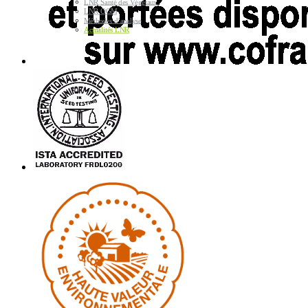
LNR Santé des Végétaux
LNR OGM
Méthodes d’analyse
Actualités LNR