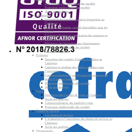
L’évaluation et l’inscription des variétés
Protection intellectuelle des variétés
Accès aux analyses
Légumières
Inscription des variétés d’espèces légumières au
Catalogue
Catalogue et résultats variétés disponibles pour les
filières
Commercialisation et certification des semences et
plants de légumières
Résistance des légumières aux bioagresseurs
Protection intellectuelle des variétés
Accès aux analyses
Fruitières
Inscription des variétés d’espèces fruitières au
Catalogue
Catalogue et résultats des études conduites pour
l’inscription
Commercialisation et certification des semences &
plants d’espèces fruitières
Protection intellectuelle des variétés
Accès aux analyses
Vigne
Inscription des variétés de vigne au Catalogue
Accès aux analyses
Commercialisation des matériels vigne
Protection intellectuelle des variétés
Plantes de services
Les plantes de services
L’évaluation et l’inscription des plantes de services au
Catalogue
Accès aux analyses
Ornementales