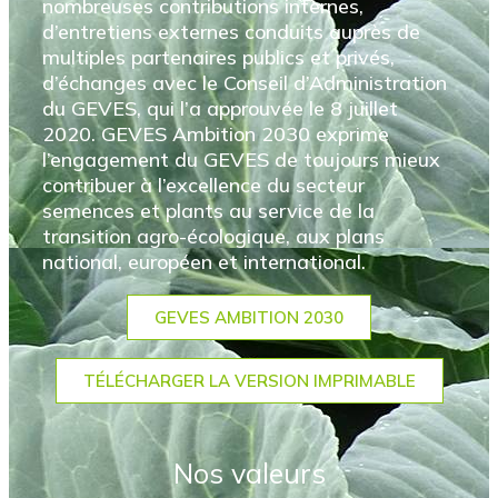
nombreuses contributions internes,
d’entretiens externes conduits auprès de
multiples partenaires publics et privés,
d’échanges avec le Conseil d’Administration
du GEVES, qui l’a approuvée le 8 juillet
2020. GEVES Ambition 2030 exprime
l’engagement du GEVES de toujours mieux
contribuer à l’excellence du secteur
semences et plants au service de la
transition agro-écologique, aux plans
national, européen et international.
GEVES AMBITION 2030
TÉLÉCHARGER LA VERSION IMPRIMABLE
Nos valeurs