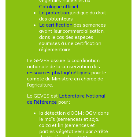
végétales nouvelles au
Catalogue officiel
La protection
juridique du droit
des obtenteurs
La certification
des semences
avant leur commercialisation,
dans le cas des espèces
soumises à une certification
réglementaire
Le GEVES assure la coordination
nationale de la conservation des
ressources phytogénétiques
pour le
compte du Ministère en charge de
l’agriculture.
Le GEVES est
Laboratoire National
de Référence
pour :
la détection d’OGM : OGM dans
le maïs (semences) et soja,
colza et lin (semences et
parties végétatives) par Arrêté