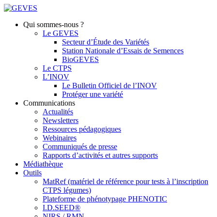
Qui sommes-nous ?
Le GEVES
Secteur d’Étude des Variétés
Station Nationale d’Essais de Semences
BioGEVES
Le CTPS
L’INOV
Le Bulletin Officiel de l’INOV
Protéger une variété
Communications
Actualités
Newsletters
Ressources pédagogiques
Webinaires
Communiqués de presse
Rapports d’activités et autres supports
Médiathèque
Outils
MatRef (matériel de référence pour tests à l’inscription
CTPS légumes)
Plateforme de phénotypage PHENOTIC
I.D.SEED®
NIRS / RMN