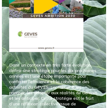
Dans un contexte en très forte évolution,
définir une stratégie pour les dix prochaines
années est une étape importante pour
conforter l’efficience et la cohérence des
activités du GEVES, contribuer à les
prioriser, les adapter aux réalités de demain
et les anticiper. Cette stratégie est le fruit
d’une réflexion collective issue de