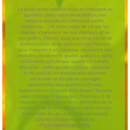
La biodiversité cultivée nous accompagne au
quotidien dans notre alimentation, nos
besoins quotidiens (vêtement, santé,
matériaux, …) et notre cadre de vie par les
plantes d’agrément de nos intérieurs et de
nos jardins. Elle est issue d’un long travail de
domestication et de sélection par l’homme
pour l’adapter à ses besoins : résistance aux
maladies, rendement, qualité gustative, vertu
médicinale, esthétique, qualité tinctoriale,
artisanat….Cette grande richesse d’espèces
et de variétés existantes plus ou moins
anciennes et d’espèces sauvages
apparentées aux espèces cultivées
représente un réservoir dans lequel l’homme
peut continuer à puiser pour faire face à de
nouveaux enjeux. Il est donc primordial de la
conserver, de la caractériser et de la diffuser.
L’ensemble de ces ressources est appelé
pour les plantes Ressources
PhytoGénétiques (RPG).