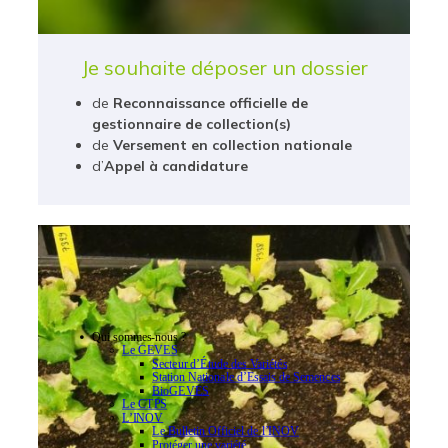
Je souhaite déposer un dossier
de
Reconnaissance officielle de
gestionnaire de collection(s)
de
Versement en collection nationale
d’
Appel à candidature
Qui sommes-nous ?
Le GEVES
Secteur d’Étude des Variétés
Station Nationale d’Essais de Semences
BioGEVES
Le CTPS
L’INOV
Le Bulletin Officiel de l’INOV
Protéger une variété