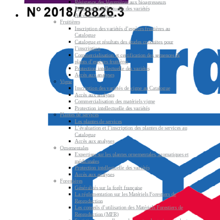
Résistance des légumières aux bioagresseurs
Protection intellectuelle des variétés
Accès aux analyses
Fruitières
Inscription des variétés d’espèces fruitières au
Catalogue
Catalogue et résultats des études conduites pour
l’inscription
Commercialisation et certification des semences &
plants d’espèces fruitières
Protection intellectuelle des variétés
Accès aux analyses
Vigne
Inscription des variétés de vigne au Catalogue
Accès aux analyses
Commercialisation des matériels vigne
Protection intellectuelle des variétés
Plantes de services
Les plantes de services
L’évaluation et l’inscription des plantes de services au
Catalogue
Accès aux analyses
Ornementales
Expertises sur les plantes ornementales, aromatiques et
médicinales
Protection intellectuelle des variétés
Accès aux analyses
Forestières
Généralités sur la forêt française
La réglementation sur les Matériels Forestiers de
Reproduction
Les conseils d’utilisation des Matériels Forestiers de
Reproduction (MFR)