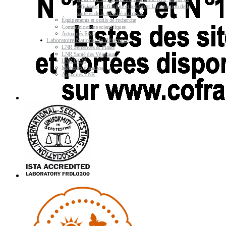
efficience, en fiabilité et renforcer la protection de la
santé et de la sécurité au travail
Équipements et outils de recherche
Communications scientifiques
Actualités R&D
Laboratoire National de Référence
LNR Semences & Plants
LNR Santé des Végétaux
LNR OGM
Méthodes d’analyse
Actualités LNR