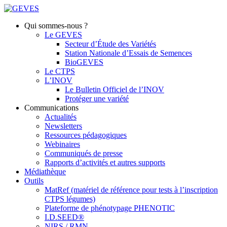
Qui sommes-nous ?
Le GEVES
Secteur d’Étude des Variétés
Station Nationale d’Essais de Semences
BioGEVES
Le CTPS
L’INOV
Le Bulletin Officiel de l’INOV
Protéger une variété
Communications
Actualités
Newsletters
Ressources pédagogiques
Webinaires
Communiqués de presse
Rapports d’activités et autres supports
Médiathèque
Outils
MatRef (matériel de référence pour tests à l’inscription
CTPS légumes)
Plateforme de phénotypage PHENOTIC
I.D.SEED®
NIRS / RMN