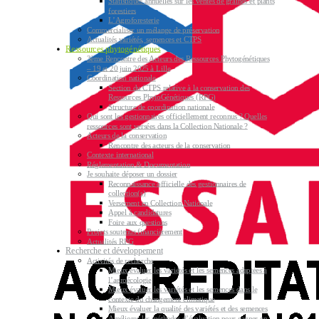
Statistiques annuelles sur les ventes de graines et plants
forestiers
L’Agroforesterie
Commercialiser un mélange de préservation
Actualités variétés, semences et CTPS
Ressources phytogénétiques
3ème Rencontre des Acteurs des Ressources Phytogénétiques
– 19 et 20 juin 2025 à Lille
Coordination nationale
Section du CTPS relative à la conservation des
Ressources PhytoGénétiques (RPG)
Structure de coordination nationale
Qui sont les gestionnaires officiellement reconnus ? Quelles
ressources sont versées dans la Collection Nationale ?
Acteurs de la conservation
Rencontre des acteurs de la conservation
Contexte international
Réglementation & Documentation
Je souhaite déposer un dossier
Reconnaissance officielle des gestionnaires de
collection(s)
Versement en Collection Nationale
Appel à candidatures
Foire aux questions
Projets soutenus financièrement
Actualités RPG
Recherche et développement
Activités de recherche
Mieux évaluer les variétés et les semences adaptées à
l’agroécologie
Mieux évaluer les variétés et les semences dans le
contexte du changement climatique
Mieux évaluer la qualité des variétés et des semences
Améliorer les méthodes d’évaluation pour gagner en