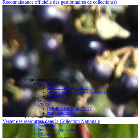
Reconnaissance officielle des gestionnaires de collection(s)
Qui sommes-nous ?
Le GEVES
Secteur d’Étude des Variétés
Station Nationale d’Essais de Semences
BioGEVES
Le CTPS
L’INOV
Le Bulletin Officiel de l’INOV
Protéger une variété
Communications
Verser des ressources dans la Collection Nationale
Actualités
Newsletters
Ressources pédagogiques
Webinaires
Communiqués de presse