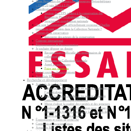
3ème Rencontre des Acteurs des Ressources Phytogénétiques
– 19 et 20 juin 2025 à Lille
Coordination nationale
Section du CTPS relative à la conservation des
Ressources PhytoGénétiques (RPG)
Structure de coordination nationale
Qui sont les gestionnaires officiellement reconnus ? Quelles
ressources sont versées dans la Collection Nationale ?
Acteurs de la conservation
Rencontre des acteurs de la conservation
Contexte international
Réglementation & Documentation
Je souhaite déposer un dossier
Reconnaissance officielle des gestionnaires de
collection(s)
Versement en Collection Nationale
Appel à candidatures
Foire aux questions
Projets soutenus financièrement
Actualités RPG
Recherche et développement
Activités de recherche
Mieux évaluer les variétés et les semences adaptées à
l’agroécologie
Mieux évaluer les variétés et les semences dans le
contexte du changement climatique
Mieux évaluer la qualité des variétés et des semences
Améliorer les méthodes d’évaluation pour gagner en
efficience, en fiabilité et renforcer la protection de la
santé et de la sécurité au travail
Équipements et outils de recherche
Communications scientifiques
Actualités R&D