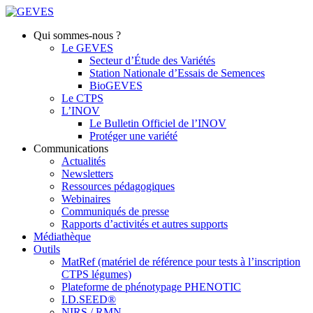
Qui sommes-nous ?
Le GEVES
Secteur d’Étude des Variétés
Station Nationale d’Essais de Semences
BioGEVES
Le CTPS
L’INOV
Le Bulletin Officiel de l’INOV
Protéger une variété
Communications
Actualités
Newsletters
Ressources pédagogiques
Webinaires
Communiqués de presse
Rapports d’activités et autres supports
Médiathèque
Outils
MatRef (matériel de référence pour tests à l’inscription
CTPS légumes)
Plateforme de phénotypage PHENOTIC
I.D.SEED®
NIRS / RMN