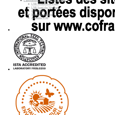
Laboratoire National de Référence
LNR Semences & Plants
LNR Santé des Végétaux
LNR OGM
Méthodes d’analyse
Actualités LNR