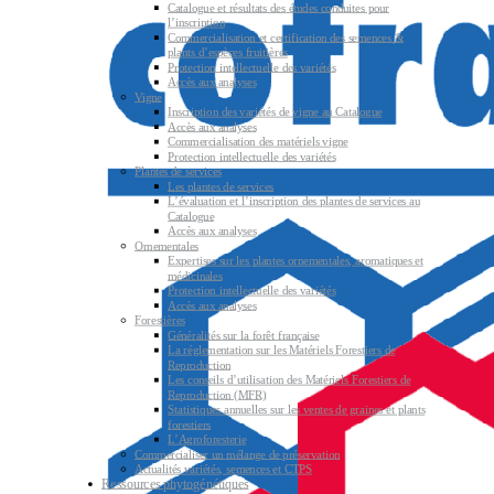
Catalogue et résultats des études conduites pour
l’inscription
Commercialisation et certification des semences &
plants d’espèces fruitières
Protection intellectuelle des variétés
Accès aux analyses
Vigne
Inscription des variétés de vigne au Catalogue
Accès aux analyses
Commercialisation des matériels vigne
Protection intellectuelle des variétés
Plantes de services
Les plantes de services
L’évaluation et l’inscription des plantes de services au
Catalogue
Accès aux analyses
Ornementales
Expertises sur les plantes ornementales, aromatiques et
médicinales
Protection intellectuelle des variétés
Accès aux analyses
Forestières
Généralités sur la forêt française
La réglementation sur les Matériels Forestiers de
Reproduction
Les conseils d’utilisation des Matériels Forestiers de
Reproduction (MFR)
Statistiques annuelles sur les ventes de graines et plants
forestiers
L’Agroforesterie
Commercialiser un mélange de préservation
Actualités variétés, semences et CTPS
Ressources phytogénétiques