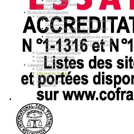
Foire aux questions
Projets soutenus financièrement
Actualités RPG
Recherche et développement
Activités de recherche
Mieux évaluer les variétés et les semences adaptées à
l’agroécologie
Mieux évaluer les variétés et les semences dans le
contexte du changement climatique
Mieux évaluer la qualité des variétés et des semences
Améliorer les méthodes d’évaluation pour gagner en
efficience, en fiabilité et renforcer la protection de la
santé et de la sécurité au travail
Équipements et outils de recherche
Communications scientifiques
Actualités R&D
Laboratoire National de Référence
LNR Semences & Plants
LNR Santé des Végétaux
LNR OGM
Méthodes d’analyse
Actualités LNR