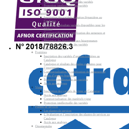
L’évaluation et l’inscription des variétés
Protection intellectuelle des variétés
Accès aux analyses
Légumières
Inscription des variétés d’espèces légumières au
Catalogue
Catalogue et résultats variétés disponibles pour les
filières
Commercialisation et certification des semences et
plants de légumières
Résistance des légumières aux bioagresseurs
Protection intellectuelle des variétés
Accès aux analyses
Fruitières
Inscription des variétés d’espèces fruitières au
Catalogue
Catalogue et résultats des études conduites pour
l’inscription
Commercialisation et certification des semences &
plants d’espèces fruitières
Protection intellectuelle des variétés
Accès aux analyses
Vigne
Inscription des variétés de vigne au Catalogue
Accès aux analyses
Commercialisation des matériels vigne
Protection intellectuelle des variétés
Plantes de services
Les plantes de services
L’évaluation et l’inscription des plantes de services au
Catalogue
Accès aux analyses
Ornementales