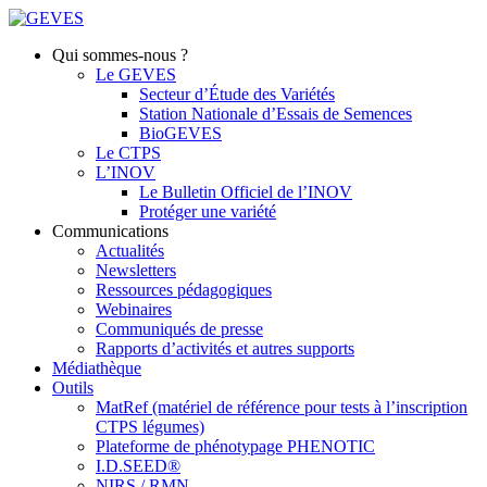
Qui sommes-nous ?
Le GEVES
Secteur d’Étude des Variétés
Station Nationale d’Essais de Semences
BioGEVES
Le CTPS
L’INOV
Le Bulletin Officiel de l’INOV
Protéger une variété
Communications
Actualités
Newsletters
Ressources pédagogiques
Webinaires
Communiqués de presse
Rapports d’activités et autres supports
Médiathèque
Outils
MatRef (matériel de référence pour tests à l’inscription
CTPS légumes)
Plateforme de phénotypage PHENOTIC
I.D.SEED®
NIRS / RMN