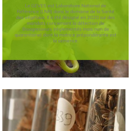
Le GEVES est Laboratoire National de
Référence (LNR) dans le domaine de la Santé
des végétaux. Il a été désigné en 2020 sur des
mandats concernant la détection de
Bioagresseurs (réglementés mais non de
quarantaine) dont la matrice prépondérante est
la semence.