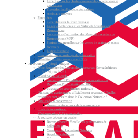
Expertises sur les plantes ornementales, aromatiques et
médicinales
Protection intellectuelle des variétés
Accès aux analyses
Forestières
Généralités sur la forêt française
La réglementation sur les Matériels Forestiers de
Reproduction
Les conseils d’utilisation des Matériels Forestiers de
Reproduction (MFR)
Statistiques annuelles sur les ventes de graines et plants
forestiers
L’Agroforesterie
Commercialiser un mélange de préservation
Actualités variétés, semences et CTPS
Ressources phytogénétiques
3ème Rencontre des Acteurs des Ressources Phytogénétiques
– 19 et 20 juin 2025 à Lille
Coordination nationale
Section du CTPS relative à la conservation des
Ressources PhytoGénétiques (RPG)
Structure de coordination nationale
Qui sont les gestionnaires officiellement reconnus ? Quelles
ressources sont versées dans la Collection Nationale ?
Acteurs de la conservation
Rencontre des acteurs de la conservation
Contexte international
Réglementation & Documentation
Je souhaite déposer un dossier
Reconnaissance officielle des gestionnaires de
collection(s)
Versement en Collection Nationale
Appel à candidatures