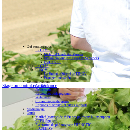
Qui sommes-nous ?
Le GEVES
Secteur d’Étude des Variétés
Station Nationale d’Essais de Semences
BioGEVES
Le CTPS
L’INOV
Le Bulletin Officiel de l’INOV
Protéger une variété
Communications
Stage ou contrat en alternance
Actualités
Newsletters
Ressources pédagogiques
Webinaires
Communiqués de presse
Rapports d’activités et autres supports
Médiathèque
Outils
MatRef (matériel de référence pour tests à l’inscription
CTPS légumes)
Plateforme de phénotypage PHENOTIC
I.D.SEED®