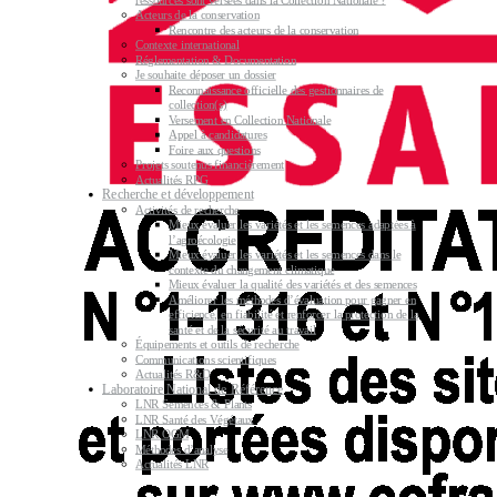
ressources sont versées dans la Collection Nationale ?
Acteurs de la conservation
Rencontre des acteurs de la conservation
Contexte international
Réglementation & Documentation
Je souhaite déposer un dossier
Reconnaissance officielle des gestionnaires de
collection(s)
Versement en Collection Nationale
Appel à candidatures
Foire aux questions
Projets soutenus financièrement
Actualités RPG
Recherche et développement
Activités de recherche
Mieux évaluer les variétés et les semences adaptées à
l’agroécologie
Mieux évaluer les variétés et les semences dans le
contexte du changement climatique
Mieux évaluer la qualité des variétés et des semences
Améliorer les méthodes d’évaluation pour gagner en
efficience, en fiabilité et renforcer la protection de la
santé et de la sécurité au travail
Équipements et outils de recherche
Communications scientifiques
Actualités R&D
Laboratoire National de Référence
LNR Semences & Plants
LNR Santé des Végétaux
LNR OGM
Méthodes d’analyse
Actualités LNR