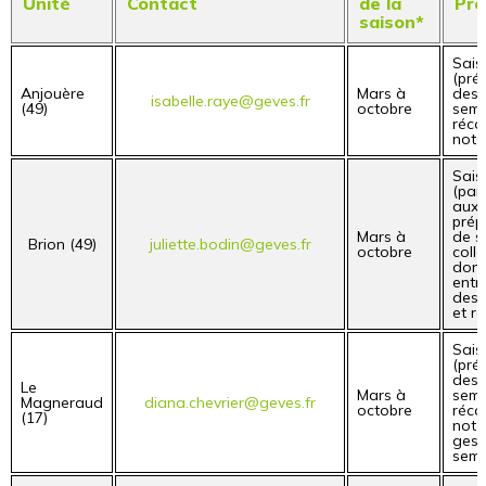
Unité
Contact
de la
Prof
saison*
Sais
(pré
Anjouère
Mars à
des 
isabelle.raye@geves.fr
(49)
octobre
semi
récol
nota
Sais
(par
aux
prép
Mars à
de s
Brion (49)
juliette.bodin@geves.fr
octobre
coll
donn
entr
des 
et ré
Sais
(pré
des 
Le
Mars à
semi
Magneraud
diana.chevrier@geves.fr
octobre
récol
(17)
nota
gest
seme