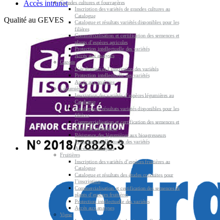
Accès intranet
Grandes cultures et fourragères
Inscription des variétés de grandes cultures au
Catalogue
Qualité au GEVES
Catalogue et résultats variétés disponibles pour les
filières
Commercialisation et certification des semences et
plants d’espèces agricoles
Protection intellectuelle des variétés
Accès aux analyses
Gazons
L’évaluation et l’inscription des variétés
Protection intellectuelle des variétés
Accès aux analyses
Légumières
Inscription des variétés d’espèces légumières au
Catalogue
Catalogue et résultats variétés disponibles pour les
filières
Commercialisation et certification des semences et
plants de légumières
Résistance des légumières aux bioagresseurs
Protection intellectuelle des variétés
Accès aux analyses
Fruitières
Inscription des variétés d’espèces fruitières au
Catalogue
Catalogue et résultats des études conduites pour
l’inscription
Commercialisation et certification des semences &
plants d’espèces fruitières
Protection intellectuelle des variétés
Accès aux analyses
Vigne