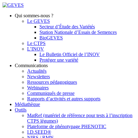
Qui sommes-nous ?
Le GEVES
Secteur d’Étude des Variétés
Station Nationale d’Essais de Semences
BioGEVES
Le CTPS
L’INOV
Le Bulletin Officiel de l’INOV
Protéger une variété
Communications
Actualités
Newsletters
Ressources pédagogiques
Webinaires
Communiqués de presse
Rapports d’activités et autres supports
Médiathèque
Outils
MatRef (matériel de référence pour tests à l’inscription
CTPS légumes)
Plateforme de phénotypage PHENOTIC
I.D.SEED®
NIRS / RMN