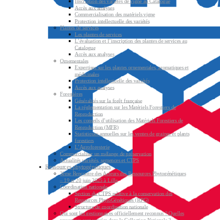
Inscription des variétés de vigne au Catalogue
Accès aux analyses
Commercialisation des matériels vigne
Protection intellectuelle des variétés
Plantes de services
Les plantes de services
L’évaluation et l’inscription des plantes de services au
Catalogue
Accès aux analyses
Ornementales
Expertises sur les plantes ornementales, aromatiques et
médicinales
Protection intellectuelle des variétés
Accès aux analyses
Forestières
Généralités sur la forêt française
La réglementation sur les Matériels Forestiers de
Reproduction
Les conseils d’utilisation des Matériels Forestiers de
Reproduction (MFR)
Statistiques annuelles sur les ventes de graines et plants
forestiers
L’Agroforesterie
Commercialiser un mélange de préservation
Actualités variétés, semences et CTPS
Ressources phytogénétiques
3ème Rencontre des Acteurs des Ressources Phytogénétiques
– 19 et 20 juin 2025 à Lille
Coordination nationale
Section du CTPS relative à la conservation des
Ressources PhytoGénétiques (RPG)
Structure de coordination nationale
Qui sont les gestionnaires officiellement reconnus ? Quelles