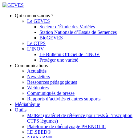
Qui sommes-nous ?
Le GEVES
Secteur d’Étude des Variétés
Station Nationale d’Essais de Semences
BioGEVES
Le CTPS
L’INOV
Le Bulletin Officiel de l’INOV
Protéger une variété
Communications
Actualités
Newsletters
Ressources pédagogiques
Webinaires
Communiqués de presse
Rapports d’activités et autres supports
Médiathèque
Outils
MatRef (matériel de référence pour tests à l’inscription
CTPS légumes)
Plateforme de phénotypage PHENOTIC
I.D.SEED®
NIRS / RMN