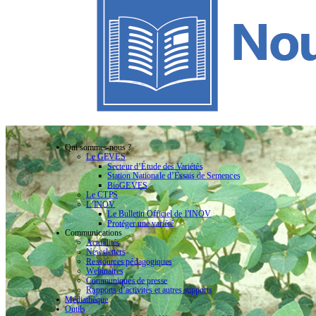
Qui sommes-nous ?
Le GEVES
Secteur d’Étude des Variétés
Station Nationale d’Essais de Semences
BioGEVES
Le CTPS
L’INOV
Le Bulletin Officiel de l’INOV
Protéger une variété
Communications
Actualités
Newsletters
Ressources pédagogiques
Webinaires
Communiqués de presse
Rapports d’activités et autres supports
Médiathèque
Outils