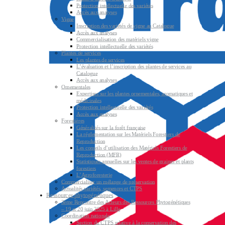
Protection intellectuelle des variétés
Accès aux analyses
Vigne
Inscription des variétés de vigne au Catalogue
Accès aux analyses
Commercialisation des matériels vigne
Protection intellectuelle des variétés
Plantes de services
Les plantes de services
L’évaluation et l’inscription des plantes de services au
Catalogue
Accès aux analyses
Ornementales
Expertises sur les plantes ornementales, aromatiques et
médicinales
Protection intellectuelle des variétés
Accès aux analyses
Forestières
Généralités sur la forêt française
La réglementation sur les Matériels Forestiers de
Reproduction
Les conseils d’utilisation des Matériels Forestiers de
Reproduction (MFR)
Statistiques annuelles sur les ventes de graines et plants
forestiers
L’Agroforesterie
Commercialiser un mélange de préservation
Actualités variétés, semences et CTPS
Ressources phytogénétiques
3ème Rencontre des Acteurs des Ressources Phytogénétiques
– 19 et 20 juin 2025 à Lille
Coordination nationale
Section du CTPS relative à la conservation des