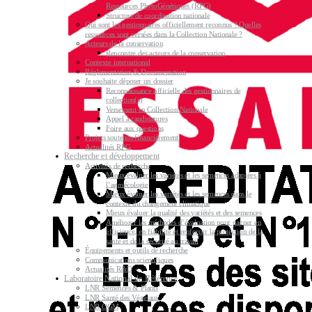
Ressources PhytoGénétiques (RPG)
Structure de coordination nationale
Qui sont les gestionnaires officiellement reconnus ? Quelles
ressources sont versées dans la Collection Nationale ?
Acteurs de la conservation
Rencontre des acteurs de la conservation
Contexte international
Réglementation & Documentation
Je souhaite déposer un dossier
Reconnaissance officielle des gestionnaires de
collection(s)
Versement en Collection Nationale
Appel à candidatures
Foire aux questions
Projets soutenus financièrement
Actualités RPG
Recherche et développement
Activités de recherche
Mieux évaluer les variétés et les semences adaptées à
l’agroécologie
Mieux évaluer les variétés et les semences dans le
contexte du changement climatique
Mieux évaluer la qualité des variétés et des semences
Améliorer les méthodes d’évaluation pour gagner en
efficience, en fiabilité et renforcer la protection de la
santé et de la sécurité au travail
Équipements et outils de recherche
Communications scientifiques
Actualités R&D
Laboratoire National de Référence
LNR Semences & Plants
LNR Santé des Végétaux
LNR OGM