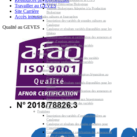
Ressources phytogénétiques
Matériel Hétérogène Biologique
Travailler au GEVES
Variétés Biologiques Adaptées à la Production
Site Carrière
Biologique
Accès intranet
Grandes cultures et fourragères
Inscription des variétés de grandes cultures au
Catalogue
Qualité au GEVES
Catalogue et résultats variétés disponibles pour les
filières
Commercialisation et certification des semences et
plants d’espèces agricoles
Protection intellectuelle des variétés
Accès aux analyses
Gazons
L’évaluation et l’inscription des variétés
Protection intellectuelle des variétés
Accès aux analyses
Légumières
Inscription des variétés d’espèces légumières au
Catalogue
Catalogue et résultats variétés disponibles pour les
filières
Commercialisation et certification des semences et
plants de légumières
Résistance des légumières aux bioagresseurs
Protection intellectuelle des variétés
Accès aux analyses
Fruitières
Inscription des variétés d’espèces fruitières au
Catalogue
Catalogue et résultats des études conduites pour
l’inscription
Commercialisation et certification des semences &
plants d’espèces fruitières