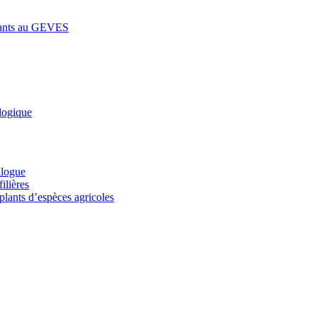
lants au GEVES
logique
alogue
ilières
plants d’espèces agricoles