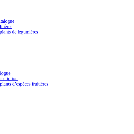
atalogue
ilières
 plants de légumières
alogue
nscription
lants d’espèces fruitières