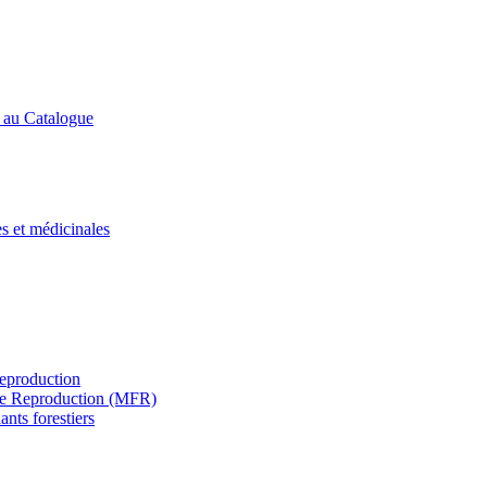
s au Catalogue
es et médicinales
Reproduction
s de Reproduction (MFR)
ants forestiers