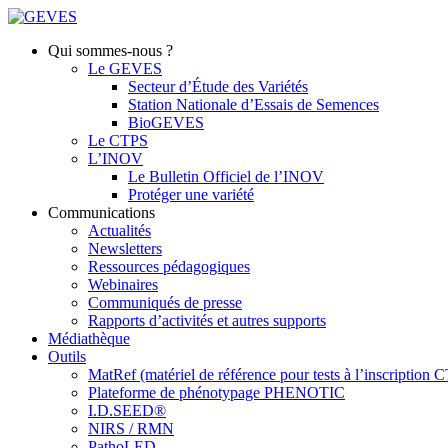
Qui sommes-nous ?
Le GEVES
Secteur d’Étude des Variétés
Station Nationale d’Essais de Semences
BioGEVES
Le CTPS
L’INOV
Le Bulletin Officiel de l’INOV
Protéger une variété
Communications
Actualités
Newsletters
Ressources pédagogiques
Webinaires
Communiqués de presse
Rapports d’activités et autres supports
Médiathèque
Outils
MatRef (matériel de référence pour tests à l’inscription
Plateforme de phénotypage PHENOTIC
I.D.SEED®
NIRS / RMN
PathoLED