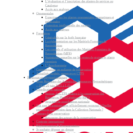
L’évaluation et l’inscription des plantes de services au
Catalogue
Accès aux analyses
Ornementales
Expertises sur les plantes ornementales, aromatiques et
médicinales
Protection intellectuelle des variétés
Accès aux analyses
Forestières
Généralités sur la forêt française
La réglementation sur les Matériels Forestiers de
Reproduction
Les conseils d’utilisation des Matériels Forestiers de
Reproduction (MFR)
Statistiques annuelles sur les ventes de graines et plants
forestiers
L’Agroforesterie
Commercialiser un mélange de préservation
Actualités variétés, semences et CTPS
Ressources phytogénétiques
3ème Rencontre des Acteurs des Ressources Phytogénétiques
– 19 et 20 juin 2025 à Lille
Coordination nationale
Section du CTPS relative à la conservation des
Ressources PhytoGénétiques (RPG)
Structure de coordination nationale
Qui sont les gestionnaires officiellement reconnus ? Quelles
ressources sont versées dans la Collection Nationale ?
Acteurs de la conservation
Rencontre des acteurs de la conservation
Contexte international
Réglementation & Documentation
Je souhaite déposer un dossier