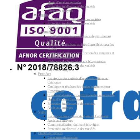
plants d’espèces agricoles
Protection intellectuelle des variétés
Accès aux analyses
Gazons
L’évaluation et l’inscription des variétés
Protection intellectuelle des variétés
Accès aux analyses
Légumières
Inscription des variétés d’espèces légumières au
Catalogue
Catalogue et résultats variétés disponibles pour les
filières
Commercialisation et certification des semences et
plants de légumières
Résistance des légumières aux bioagresseurs
Protection intellectuelle des variétés
Accès aux analyses
Fruitières
Inscription des variétés d’espèces fruitières au
Catalogue
Catalogue et résultats des études conduites pour
l’inscription
Commercialisation et certification des semences &
plants d’espèces fruitières
Protection intellectuelle des variétés
Accès aux analyses
Vigne
Inscription des variétés de vigne au Catalogue
Accès aux analyses
Commercialisation des matériels vigne
Protection intellectuelle des variétés
Plantes de services
Les plantes de services