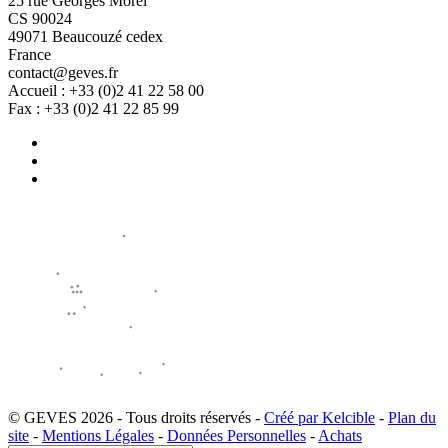
25 rue Georges Morel
CS 90024
49071 Beaucouzé cedex
France
contact@geves.fr
Accueil : +33 (0)2 41 22 58 00
Fax : +33 (0)2 41 22 85 99
© GEVES 2026 - Tous droits réservés -
Créé par Kelcible
-
Plan du
site
-
Mentions Légales
-
Données Personnelles
-
Achats