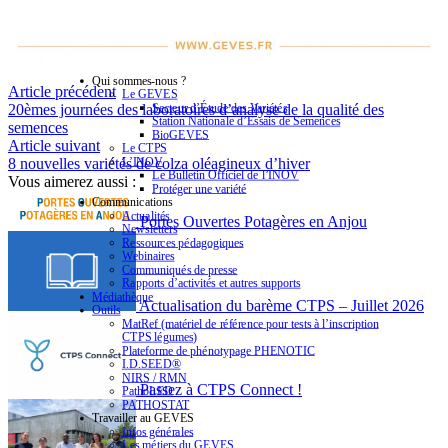
Qui sommes-nous ?
Article précédent
Le GEVES
Secteur d’Étude des Variétés
20èmes journées des laboratoires d’analyse de la qualité des
Station Nationale d’Essais de Semences
semences
BioGEVES
Article suivant
Le CTPS
L’INOV
8 nouvelles variétés de colza oléagineux d’hiver
Le Bulletin Officiel de l’INOV
Vous aimerez aussi :
Protéger une variété
Communications
Actualités
Portes Ouvertes Potagères en Anjou
Newsletters
Ressources pédagogiques
Webinaires
Communiqués de presse
Rapports d’activités et autres supports
Médiathèque
Actualisation du barème CTPS – Juillet 2026
Outils
MatRef (matériel de référence pour tests à l’inscription
CTPS légumes)
Plateforme de phénotypage PHENOTIC
I.D.SEED®
NIRS / RMN
Passez à CTPS Connect !
PathoLED
PATHOSTAT
Travailler au GEVES
Infos générales
Les métiers du GEVES