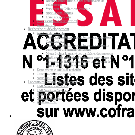
Reconnaissance officielle des gestionnaires de
collection(s)
Versement en Collection Nationale
Appel à candidatures
Foire aux questions
Projets soutenus financièrement
Actualités RPG
Recherche et développement
Activités de recherche
Mieux évaluer les variétés et les semences adaptées à
l’agroécologie
Mieux évaluer les variétés et les semences dans le
contexte du changement climatique
Mieux évaluer la qualité des variétés et des semences
Améliorer les méthodes d’évaluation pour gagner en
efficience, en fiabilité et renforcer la protection de la
santé et de la sécurité au travail
Équipements et outils de recherche
Communications scientifiques
Actualités R&D
Laboratoire National de Référence
LNR Semences & Plants
LNR Santé des Végétaux
LNR OGM
Méthodes d’analyse
Actualités LNR