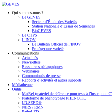
Qui sommes-nous ?
Le GEVES
Secteur d’Étude des Variétés
Station Nationale d’Essais de Semences
BioGEVES
Le CTPS
L’INOV
Le Bulletin Officiel de l’INOV
Protéger une variété
Communications
Actualités
Newsletters
Ressources pédagogiques
Webinaires
Communiqués de presse
Rapports d’activités et autres supports
Médiathèque
Outils
MatRef (matériel de référence pour tests à l’inscription
Plateforme de phénotypage PHENOTIC
I.D.SEED®
NIRS / RMN
PathoLED