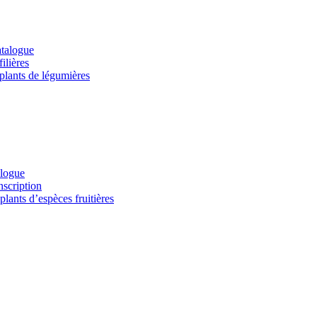
atalogue
ilières
 plants de légumières
alogue
nscription
lants d’espèces fruitières