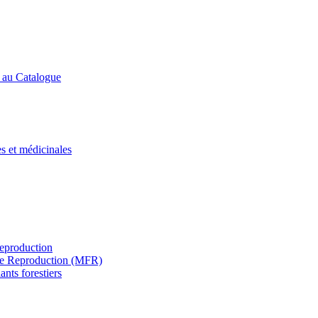
s au Catalogue
es et médicinales
Reproduction
s de Reproduction (MFR)
ants forestiers