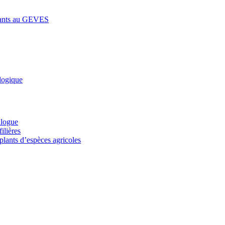
lants au GEVES
logique
alogue
ilières
plants d’espèces agricoles