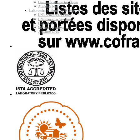
Communications scientifiques
Actualités R&D
Laboratoire National de Référence
LNR Semences & Plants
LNR Santé des Végétaux
LNR OGM
Méthodes d’analyse
Actualités LNR