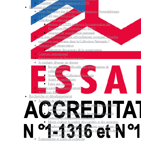
Actualités variétés, semences et CTPS
Ressources phytogénétiques
3ème Rencontre des Acteurs des Ressources Phytogénétiques
– 19 et 20 juin 2025 à Lille
Coordination nationale
Section du CTPS relative à la conservation des
Ressources PhytoGénétiques (RPG)
Structure de coordination nationale
Qui sont les gestionnaires officiellement reconnus ? Quelles
ressources sont versées dans la Collection Nationale ?
Acteurs de la conservation
Rencontre des acteurs de la conservation
Contexte international
Réglementation & Documentation
Je souhaite déposer un dossier
Reconnaissance officielle des gestionnaires de
collection(s)
Versement en Collection Nationale
Appel à candidatures
Foire aux questions
Projets soutenus financièrement
Actualités RPG
Recherche et développement
Activités de recherche
Mieux évaluer les variétés et les semences adaptées à
l’agroécologie
Mieux évaluer les variétés et les semences dans le
contexte du changement climatique
Mieux évaluer la qualité des variétés et des semences
Améliorer les méthodes d’évaluation pour gagner en
efficience, en fiabilité et renforcer la protection de la
santé et de la sécurité au travail
Équipements et outils de recherche