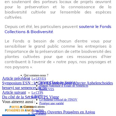
en soutenant des porteurs locaux de projets œuvrant
pour la préservation et la connaissance de la
biodiversité cultivée sur l’ensemble des espèces
cultivées.
Depuis cet été, les particuliers peuvent
soutenir le Fonds
Collections & Biodiversité
.
Le Fonds a besoin de chacun d’entre vous pour
sensibiliser le grand public comme les entreprises à
l’importance de la préservation de cette biodiversité des
plantes cultivées pour que ces ressources d’hier
contribuent à l’avenir de « notre pays, nos paysages et
nos paysans ».
Qui sommes-nous ?
Article précédent
Le GEVES
Secteur d’Étude des Variétés
Symposium ESN : le GEVES innove pour détecter Aphelenchoides
Station Nationale d’Essais de Semences
besseyi sur semences de riz
BioGEVES
Article suivant
Le CTPS
L’INOV
Du côté de la Section CTPS Vigne
Le Bulletin Officiel de l’INOV
Vous aimerez aussi :
Protéger une variété
Communications
Actualités
Portes Ouvertes Potagères en Anjou
Newsletters