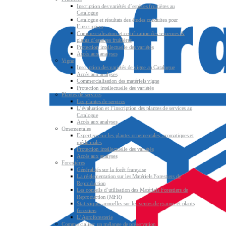
Inscription des variétés d’espèces fruitières au
Catalogue
Catalogue et résultats des études conduites pour
l’inscription
Commercialisation et certification des semences &
plants d’espèces fruitières
Protection intellectuelle des variétés
Accès aux analyses
Vigne
Inscription des variétés de vigne au Catalogue
Accès aux analyses
Commercialisation des matériels vigne
Protection intellectuelle des variétés
Plantes de services
Les plantes de services
L’évaluation et l’inscription des plantes de services au
Catalogue
Accès aux analyses
Ornementales
Expertises sur les plantes ornementales, aromatiques et
médicinales
Protection intellectuelle des variétés
Accès aux analyses
Forestières
Généralités sur la forêt française
La réglementation sur les Matériels Forestiers de
Reproduction
Les conseils d’utilisation des Matériels Forestiers de
Reproduction (MFR)
Statistiques annuelles sur les ventes de graines et plants
forestiers
L’Agroforesterie
Commercialiser un mélange de préservation