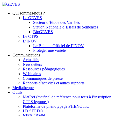
Qui sommes-nous ?
Le GEVES
Secteur d’Étude des Variétés
Station Nationale d’Essais de Semences
BioGEVES
Le CTPS
L’INOV
Le Bulletin Officiel de l’INOV
Protéger une variété
Communications
Actualités
Newsletters
Ressources pédagogiques
Webinaires
Communiqués de presse
Rapports d’activités et autres supports
Médiathèque
Outils
MatRef (matériel de référence pour tests à l’inscription
CTPS légumes)
Plateforme de phénotypage PHENOTIC
I.D.SEED®
NIRS / RMN