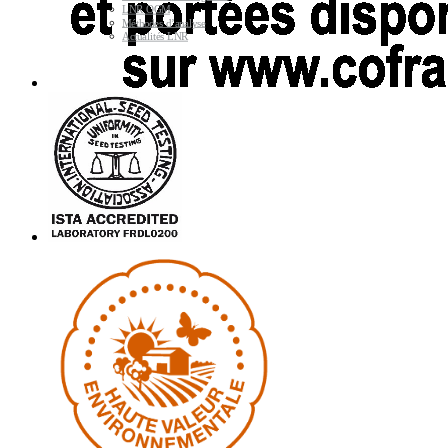
LNR OGM
Méthodes d’analyse
Actualités LNR