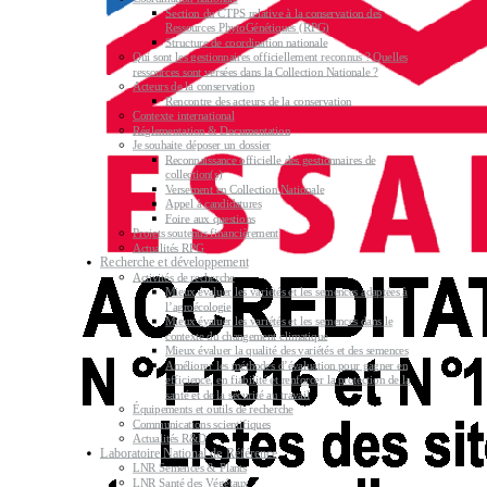
Section du CTPS relative à la conservation des
Ressources PhytoGénétiques (RPG)
Structure de coordination nationale
Qui sont les gestionnaires officiellement reconnus ? Quelles
ressources sont versées dans la Collection Nationale ?
Acteurs de la conservation
Rencontre des acteurs de la conservation
Contexte international
Réglementation & Documentation
Je souhaite déposer un dossier
Reconnaissance officielle des gestionnaires de
collection(s)
Versement en Collection Nationale
Appel à candidatures
Foire aux questions
Projets soutenus financièrement
Actualités RPG
Recherche et développement
Activités de recherche
Mieux évaluer les variétés et les semences adaptées à
l’agroécologie
Mieux évaluer les variétés et les semences dans le
contexte du changement climatique
Mieux évaluer la qualité des variétés et des semences
Améliorer les méthodes d’évaluation pour gagner en
efficience, en fiabilité et renforcer la protection de la
santé et de la sécurité au travail
Équipements et outils de recherche
Communications scientifiques
Actualités R&D
Laboratoire National de Référence
LNR Semences & Plants
LNR Santé des Végétaux