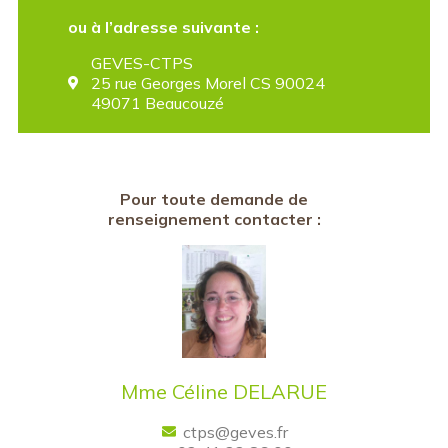
ou à l’adresse suivante :
GEVES-CTPS
25 rue Georges Morel CS 90024
49071 Beaucouzé
Pour toute demande de
renseignement contacter :
Mme Céline DELARUE
ctps@geves.fr