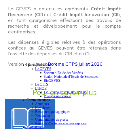
Le GEVES a obtenu les agréments
Crédit Impôt
Recherche (CIR)
et
Crédit Impôt Innovation (CII)
,
en tant qu’organisme effectuant des travaux de
recherche et développement pour le compte
d’entreprises.
Les dépenses éligibles relatives à des opérations
confiées au GEVES peuvent être retenues dans
l’assiette des dépenses du CIR et du CII.
Version en vigueur
Barème CTPS juillet 2026
Qui sommes-nous ?
Le GEVES
Secteur d’Étude des Variétés
Station Nationale d’Essais de Semences
BioGEVES
Le CTPS
L’INOV
Pour en savoir plus
Le Bulletin Officiel de l’INOV
Protéger une variété
Communications
Actualités
Newsletters
Ressources pédagogiques
Webinaires
Communiqués de presse
Rapports d’activités et autres supports
Médiathèque