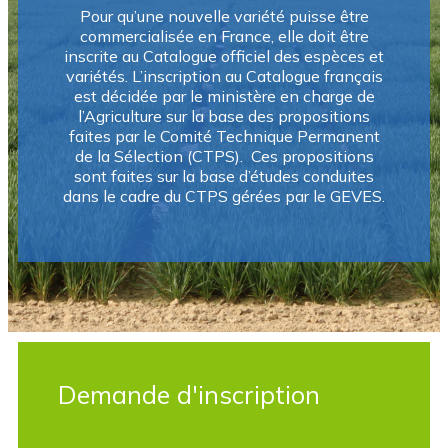
Pour qu’une nouvelle variété puisse être
commercialisée en France, elle doit être
inscrite au Catalogue officiel des espèces et
variétés. L’inscription au Catalogue français
est décidée par le ministère en charge de
l’Agriculture sur la base des propositions
faites par le Comité Technique Permanent
de la Sélection (CTPS). Ces propositions
sont faites sur la base d’études conduites
dans le cadre du CTPS gérées par le GEVES.
Demande d'inscription​