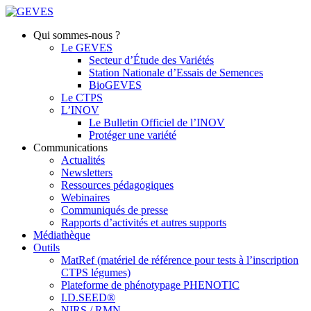
Qui sommes-nous ?
Le GEVES
Secteur d’Étude des Variétés
Station Nationale d’Essais de Semences
BioGEVES
Le CTPS
L’INOV
Le Bulletin Officiel de l’INOV
Protéger une variété
Communications
Actualités
Newsletters
Ressources pédagogiques
Webinaires
Communiqués de presse
Rapports d’activités et autres supports
Médiathèque
Outils
MatRef (matériel de référence pour tests à l’inscription
CTPS légumes)
Plateforme de phénotypage PHENOTIC
I.D.SEED®
NIRS / RMN