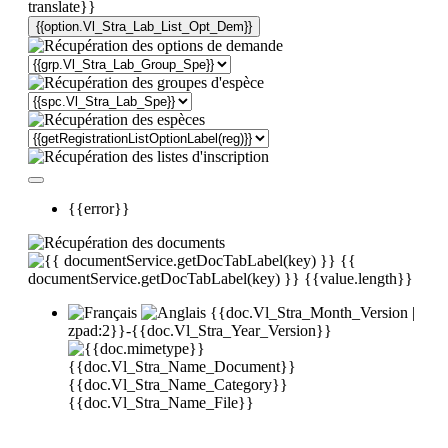
translate}}
{{option.Vl_Stra_Lab_List_Opt_Dem}}
{{error}}
{{
documentService.getDocTabLabel(key) }}
{{value.length}}
{{doc.Vl_Stra_Month_Version |
zpad:2}}-{{doc.Vl_Stra_Year_Version}}
{{doc.Vl_Stra_Name_Document}}
{{doc.Vl_Stra_Name_Category}}
{{doc.Vl_Stra_Name_File}}