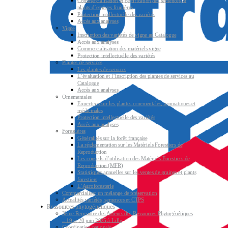
Commercialisation et certification des semences &
plants d’espèces fruitières
Protection intellectuelle des variétés
Accès aux analyses
Vigne
Inscription des variétés de vigne au Catalogue
Accès aux analyses
Commercialisation des matériels vigne
Protection intellectuelle des variétés
Plantes de services
Les plantes de services
L’évaluation et l’inscription des plantes de services au
Catalogue
Accès aux analyses
Ornementales
Expertises sur les plantes ornementales, aromatiques et
médicinales
Protection intellectuelle des variétés
Accès aux analyses
Forestières
Généralités sur la forêt française
La réglementation sur les Matériels Forestiers de
Reproduction
Les conseils d’utilisation des Matériels Forestiers de
Reproduction (MFR)
Statistiques annuelles sur les ventes de graines et plants
forestiers
L’Agroforesterie
Commercialiser un mélange de préservation
Actualités variétés, semences et CTPS
Ressources phytogénétiques
3ème Rencontre des Acteurs des Ressources Phytogénétiques
– 19 et 20 juin 2025 à Lille
Coordination nationale