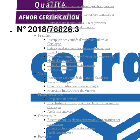
Catalogue
Catalogue et résultats variétés disponibles pour les
filières
Commercialisation et certification des semences et
plants de légumières
Résistance des légumières aux bioagresseurs
Protection intellectuelle des variétés
Accès aux analyses
Fruitières
Inscription des variétés d’espèces fruitières au
Catalogue
Catalogue et résultats des études conduites pour
l’inscription
Commercialisation et certification des semences &
plants d’espèces fruitières
Protection intellectuelle des variétés
Accès aux analyses
Vigne
Inscription des variétés de vigne au Catalogue
Accès aux analyses
Commercialisation des matériels vigne
Protection intellectuelle des variétés
Plantes de services
Les plantes de services
L’évaluation et l’inscription des plantes de services au
Catalogue
Accès aux analyses
Ornementales
Expertises sur les plantes ornementales, aromatiques et
médicinales
Protection intellectuelle des variétés
Accès aux analyses
Forestières