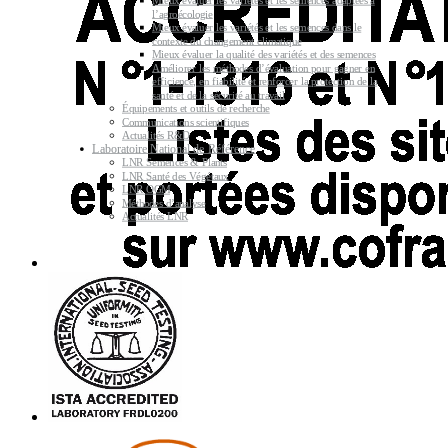
Mieux évaluer les variétés et les semences adaptées à
l’agroécologie
Mieux évaluer les variétés et les semences dans le
contexte du changement climatique
Mieux évaluer la qualité des variétés et des semences
Améliorer les méthodes d’évaluation pour gagner en
efficience, en fiabilité et renforcer la protection de la
santé et de la sécurité au travail
Équipements et outils de recherche
Communications scientifiques
Actualités R&D
Laboratoire National de Référence
LNR Semences & Plants
LNR Santé des Végétaux
LNR OGM
Méthodes d’analyse
Actualités LNR