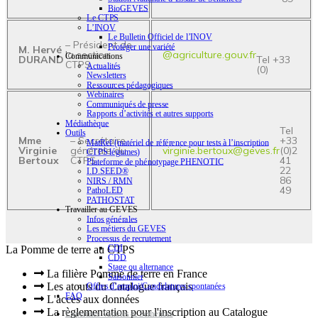
BioGEVES
Le CTPS
L’INOV
Le Bulletin Officiel de l’INOV
– Président de
Protéger une variété
M. Hervé
la section
@agriculture.gouv.fr
Communications
DURAND
Tel +33
CTPS
Actualités
(0)
Newsletters
Ressources pédagogiques
Webinaires
Communiqués de presse
Rapports d’activités et autres supports
Médiathèque
Tel
Outils
Mme
– Secrétaire
+33
MatRef (matériel de référence pour tests à l’inscription
Virginie
générale du
virginie.bertoux@geves.fr
(0)2
CTPS légumes)
Bertoux
CTPS
41
Plateforme de phénotypage PHENOTIC
22
I.D.SEED®
86
NIRS / RMN
49
PathoLED
PATHOSTAT
Travailler au GEVES
Infos générales
Les métiers du GEVES
Processus de recrutement
CDI
La Pomme de terre au CTPS
CDD
Stage ou alternance
La filière Pomme de terre en France
Saisonnier
Les atouts du Catalogue français
Offres d’emploi/Candidatures spontanées
FAQ
L'accès aux données
La règlementation pour l'inscription au Catalogue
Expertises Variétés & Semences