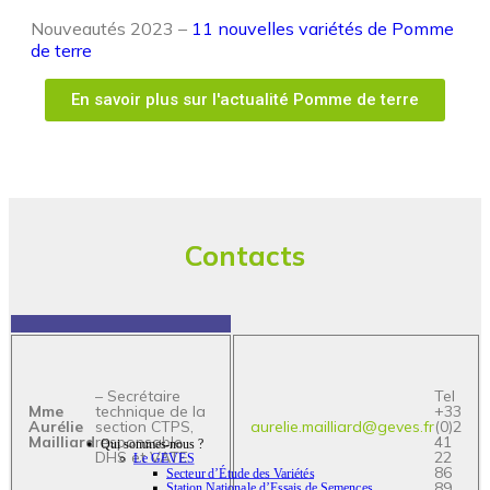
Nouveautés 2023 –
11 nouvelles variétés de Pomme
de terre
En savoir plus sur l'actualité Pomme de terre
Contacts
– Secrétaire
Tel
Mme
technique de la
+33
Aurélie
section CTPS,
aurelie.mailliard@geves.fr
(0)2
Mailliard
responsable
41
Qui sommes-nous ?
DHS et VATE
22
Le GEVES
86
Secteur d’Étude des Variétés
89
Station Nationale d’Essais de Semences