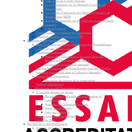
Généralités sur la forêt française
La réglementation sur les Matériels Forestiers de
Reproduction
Les conseils d’utilisation des Matériels Forestiers de
Reproduction (MFR)
Statistiques annuelles sur les ventes de graines et plants
forestiers
L’Agroforesterie
Commercialiser un mélange de préservation
Actualités variétés, semences et CTPS
Ressources phytogénétiques
3ème Rencontre des Acteurs des Ressources Phytogénétiques
– 19 et 20 juin 2025 à Lille
Coordination nationale
Section du CTPS relative à la conservation des
Ressources PhytoGénétiques (RPG)
Structure de coordination nationale
Qui sont les gestionnaires officiellement reconnus ? Quelles
ressources sont versées dans la Collection Nationale ?
Acteurs de la conservation
Rencontre des acteurs de la conservation
Contexte international
Réglementation & Documentation
Je souhaite déposer un dossier
Reconnaissance officielle des gestionnaires de
collection(s)
Versement en Collection Nationale
Appel à candidatures
Foire aux questions
Projets soutenus financièrement
Actualités RPG
Recherche et développement
Activités de recherche