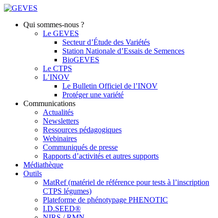
Qui sommes-nous ?
Le GEVES
Secteur d’Étude des Variétés
Station Nationale d’Essais de Semences
BioGEVES
Le CTPS
L’INOV
Le Bulletin Officiel de l’INOV
Protéger une variété
Communications
Actualités
Newsletters
Ressources pédagogiques
Webinaires
Communiqués de presse
Rapports d’activités et autres supports
Médiathèque
Outils
MatRef (matériel de référence pour tests à l’inscription
CTPS légumes)
Plateforme de phénotypage PHENOTIC
I.D.SEED®
NIRS / RMN