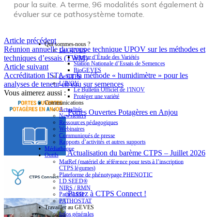
pour la suite. A terme, 96 modalités sont également à
évaluer sur ce pathosystème tomate.
Article précédent
Qui sommes-nous ?
Réunion annuelle du groupe technique UPOV sur les méthodes et
Le GEVES
Secteur d’Étude des Variétés
techniques d’essais (TWM)
Station Nationale d’Essais de Semences
Article suivant
BioGEVES
Accréditation ISTA sur la méthode « humidimètre » pour les
Le CTPS
L’INOV
analyses de teneur en eau sur semences
Le Bulletin Officiel de l’INOV
Vous aimerez aussi :
Protéger une variété
Communications
Actualités
Portes Ouvertes Potagères en Anjou
Newsletters
Ressources pédagogiques
Webinaires
Communiqués de presse
Rapports d’activités et autres supports
Médiathèque
Actualisation du barème CTPS – Juillet 2026
Outils
MatRef (matériel de référence pour tests à l’inscription
CTPS légumes)
Plateforme de phénotypage PHENOTIC
I.D.SEED®
NIRS / RMN
Passez à CTPS Connect !
PathoLED
PATHOSTAT
Travailler au GEVES
Infos générales