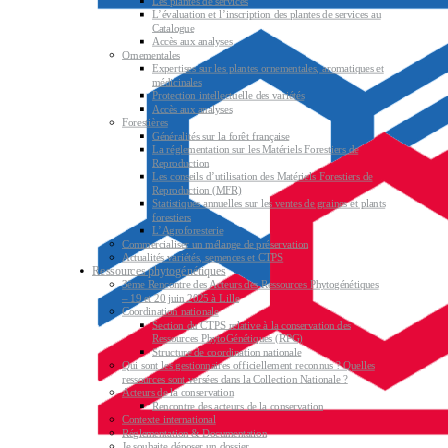
Les plantes de services
L’évaluation et l’inscription des plantes de services au
Catalogue
Accès aux analyses
Ornementales
Expertises sur les plantes ornementales, aromatiques et
médicinales
Protection intellectuelle des variétés
Accès aux analyses
Forestières
Généralités sur la forêt française
La réglementation sur les Matériels Forestiers de
Reproduction
Les conseils d’utilisation des Matériels Forestiers de
Reproduction (MFR)
Statistiques annuelles sur les ventes de graines et plants
forestiers
L’Agroforesterie
Commercialiser un mélange de préservation
Actualités variétés, semences et CTPS
Ressources phytogénétiques
3ème Rencontre des Acteurs des Ressources Phytogénétiques
– 19 et 20 juin 2025 à Lille
Coordination nationale
Section du CTPS relative à la conservation des
Ressources PhytoGénétiques (RPG)
Structure de coordination nationale
Qui sont les gestionnaires officiellement reconnus ? Quelles
ressources sont versées dans la Collection Nationale ?
Acteurs de la conservation
Rencontre des acteurs de la conservation
Contexte international
Réglementation & Documentation
Je souhaite déposer un dossier