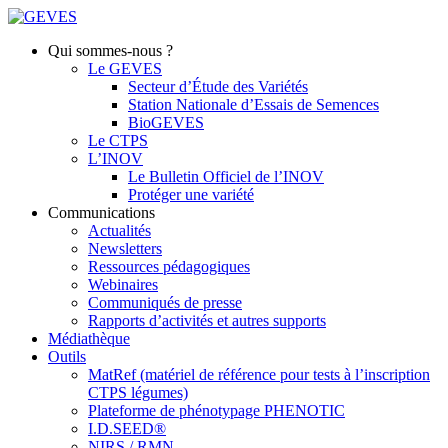
Qui sommes-nous ?
Le GEVES
Secteur d’Étude des Variétés
Station Nationale d’Essais de Semences
BioGEVES
Le CTPS
L’INOV
Le Bulletin Officiel de l’INOV
Protéger une variété
Communications
Actualités
Newsletters
Ressources pédagogiques
Webinaires
Communiqués de presse
Rapports d’activités et autres supports
Médiathèque
Outils
MatRef (matériel de référence pour tests à l’inscription
CTPS légumes)
Plateforme de phénotypage PHENOTIC
I.D.SEED®
NIRS / RMN