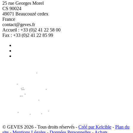
25 rue Georges Morel
CS 90024
49071 Beaucouzé cedex
France
contact@geves.fr
Accueil : +33 (0)2 41 22 58 00
Fax : +33 (0)2 41 22 85 99
© GEVES 2026 - Tous droits réservés -
Créé par Kelcible
-
Plan du
site
-
Mentions Légales
-
Données Personnelles
-
Achats