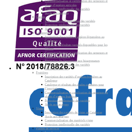
Commercialisation et certification des semences et
plants d’espèces agricoles
Protection intellectuelle des variétés
Accès aux analyses
Gazons
L’évaluation et l’inscription des variétés
Protection intellectuelle des variétés
Accès aux analyses
Légumières
Inscription des variétés d’espèces légumières au
Catalogue
Catalogue et résultats variétés disponibles pour les
filières
Commercialisation et certification des semences et
plants de légumières
Résistance des légumières aux bioagresseurs
Protection intellectuelle des variétés
Accès aux analyses
Fruitières
Inscription des variétés d’espèces fruitières au
Catalogue
Catalogue et résultats des études conduites pour
l’inscription
Commercialisation et certification des semences &
plants d’espèces fruitières
Protection intellectuelle des variétés
Accès aux analyses
Vigne
Inscription des variétés de vigne au Catalogue
Accès aux analyses
Commercialisation des matériels vigne
Protection intellectuelle des variétés
Plantes de services