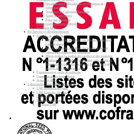
Reconnaissance officielle des gestionnaires de
collection(s)
Versement en Collection Nationale
Appel à candidatures
Foire aux questions
Projets soutenus financièrement
Actualités RPG
Recherche et développement
Activités de recherche
Mieux évaluer les variétés et les semences adaptées à
l’agroécologie
Mieux évaluer les variétés et les semences dans le
contexte du changement climatique
Mieux évaluer la qualité des variétés et des semences
Améliorer les méthodes d’évaluation pour gagner en
efficience, en fiabilité et renforcer la protection de la
santé et de la sécurité au travail
Équipements et outils de recherche
Communications scientifiques
Actualités R&D
Laboratoire National de Référence
LNR Semences & Plants
LNR Santé des Végétaux
LNR OGM
Méthodes d’analyse
Actualités LNR