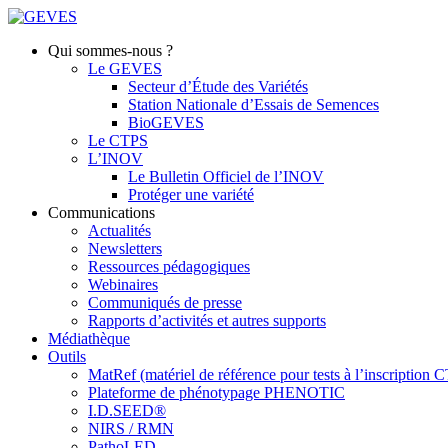
Qui sommes-nous ?
Le GEVES
Secteur d’Étude des Variétés
Station Nationale d’Essais de Semences
BioGEVES
Le CTPS
L’INOV
Le Bulletin Officiel de l’INOV
Protéger une variété
Communications
Actualités
Newsletters
Ressources pédagogiques
Webinaires
Communiqués de presse
Rapports d’activités et autres supports
Médiathèque
Outils
MatRef (matériel de référence pour tests à l’inscription
Plateforme de phénotypage PHENOTIC
I.D.SEED®
NIRS / RMN
PathoLED