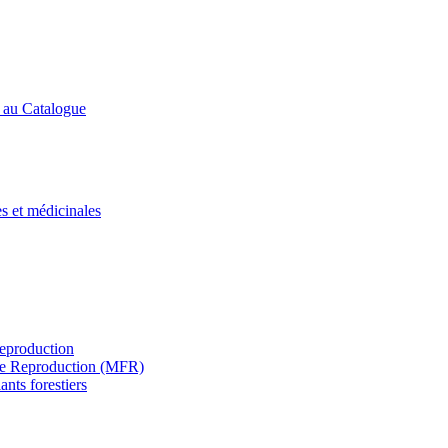
s au Catalogue
es et médicinales
Reproduction
s de Reproduction (MFR)
ants forestiers