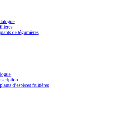
atalogue
ilières
 plants de légumières
alogue
nscription
lants d’espèces fruitières