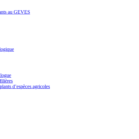
lants au GEVES
logique
alogue
ilières
plants d’espèces agricoles