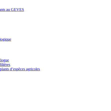
lants au GEVES
logique
alogue
ilières
plants d’espèces agricoles