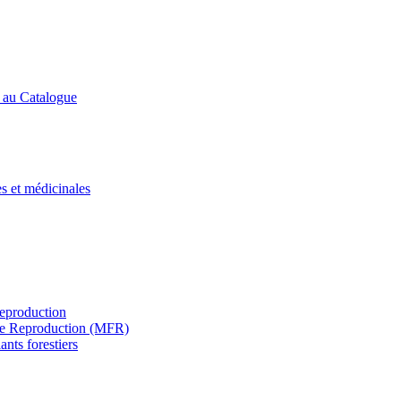
s au Catalogue
es et médicinales
Reproduction
s de Reproduction (MFR)
ants forestiers