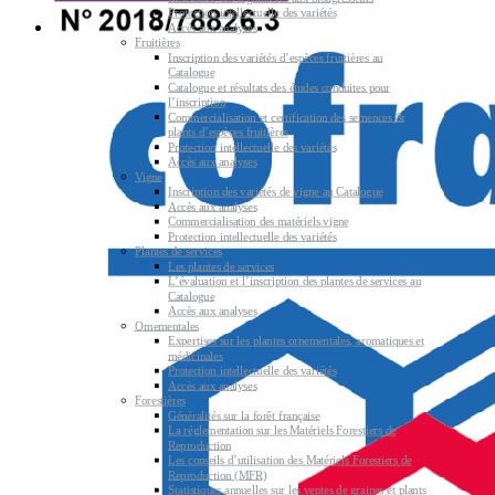
Protection intellectuelle des variétés
Accès aux analyses
Fruitières
Inscription des variétés d’espèces fruitières au
Catalogue
Catalogue et résultats des études conduites pour
l’inscription
Commercialisation et certification des semences &
plants d’espèces fruitières
Protection intellectuelle des variétés
Accès aux analyses
Vigne
Inscription des variétés de vigne au Catalogue
Accès aux analyses
Commercialisation des matériels vigne
Protection intellectuelle des variétés
Plantes de services
Les plantes de services
L’évaluation et l’inscription des plantes de services au
Catalogue
Accès aux analyses
Ornementales
Expertises sur les plantes ornementales, aromatiques et
médicinales
Protection intellectuelle des variétés
Accès aux analyses
Forestières
Généralités sur la forêt française
La réglementation sur les Matériels Forestiers de
Reproduction
Les conseils d’utilisation des Matériels Forestiers de
Reproduction (MFR)
Statistiques annuelles sur les ventes de graines et plants