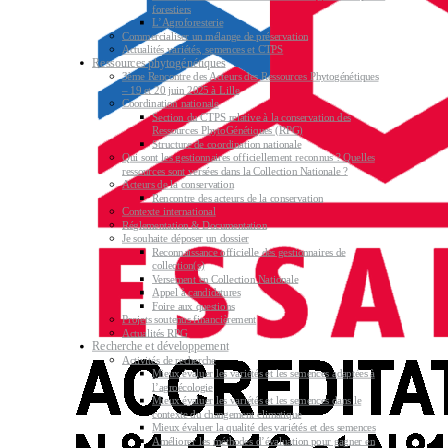
forestiers
L’Agroforesterie
Commercialiser un mélange de préservation
Actualités variétés, semences et CTPS
Ressources phytogénétiques
3ème Rencontre des Acteurs des Ressources Phytogénétiques
– 19 et 20 juin 2025 à Lille
Coordination nationale
Section du CTPS relative à la conservation des
Ressources PhytoGénétiques (RPG)
Structure de coordination nationale
Qui sont les gestionnaires officiellement reconnus ? Quelles
ressources sont versées dans la Collection Nationale ?
Acteurs de la conservation
Rencontre des acteurs de la conservation
Contexte international
Réglementation & Documentation
Je souhaite déposer un dossier
Reconnaissance officielle des gestionnaires de
collection(s)
Versement en Collection Nationale
Appel à candidatures
Foire aux questions
Projets soutenus financièrement
Actualités RPG
Recherche et développement
Activités de recherche
Mieux évaluer les variétés et les semences adaptées à
l’agroécologie
Mieux évaluer les variétés et les semences dans le
contexte du changement climatique
Mieux évaluer la qualité des variétés et des semences
Améliorer les méthodes d’évaluation pour gagner en