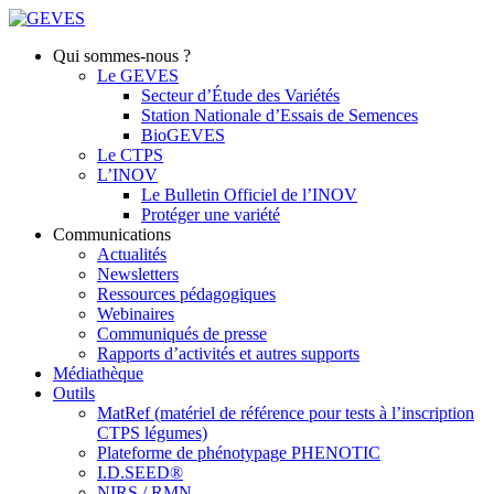
Qui sommes-nous ?
Le GEVES
Secteur d’Étude des Variétés
Station Nationale d’Essais de Semences
BioGEVES
Le CTPS
L’INOV
Le Bulletin Officiel de l’INOV
Protéger une variété
Communications
Actualités
Newsletters
Ressources pédagogiques
Webinaires
Communiqués de presse
Rapports d’activités et autres supports
Médiathèque
Outils
MatRef (matériel de référence pour tests à l’inscription
CTPS légumes)
Plateforme de phénotypage PHENOTIC
I.D.SEED®
NIRS / RMN