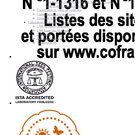
efficience, en fiabilité et renforcer la protection de la
santé et de la sécurité au travail
Équipements et outils de recherche
Communications scientifiques
Actualités R&D
Laboratoire National de Référence
LNR Semences & Plants
LNR Santé des Végétaux
LNR OGM
Méthodes d’analyse
Actualités LNR