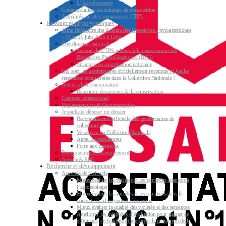
L’Agroforesterie
Commercialiser un mélange de préservation
Actualités variétés, semences et CTPS
Ressources phytogénétiques
3ème Rencontre des Acteurs des Ressources Phytogénétiques
– 19 et 20 juin 2025 à Lille
Coordination nationale
Section du CTPS relative à la conservation des
Ressources PhytoGénétiques (RPG)
Structure de coordination nationale
Qui sont les gestionnaires officiellement reconnus ? Quelles
ressources sont versées dans la Collection Nationale ?
Acteurs de la conservation
Rencontre des acteurs de la conservation
Contexte international
Réglementation & Documentation
Je souhaite déposer un dossier
Reconnaissance officielle des gestionnaires de
collection(s)
Versement en Collection Nationale
Appel à candidatures
Foire aux questions
Projets soutenus financièrement
Actualités RPG
Recherche et développement
Activités de recherche
Mieux évaluer les variétés et les semences adaptées à
l’agroécologie
Mieux évaluer les variétés et les semences dans le
contexte du changement climatique
Mieux évaluer la qualité des variétés et des semences
Améliorer les méthodes d’évaluation pour gagner en
efficience, en fiabilité et renforcer la protection de la