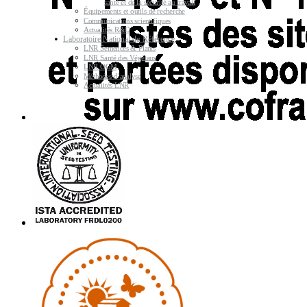
santé et de la sécurité au travail
Équipements et outils de recherche
Communications scientifiques
Actualités R&D
Laboratoire National de Référence
LNR Semences & Plants
LNR Santé des Végétaux
LNR OGM
Méthodes d’analyse
Actualités LNR