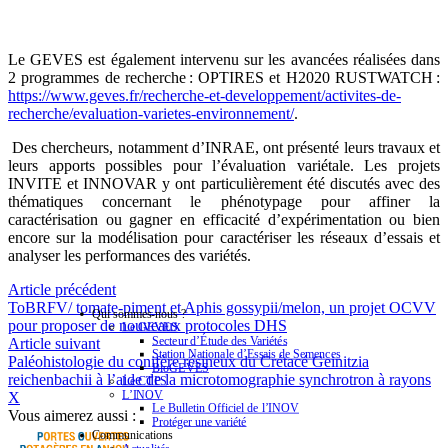
Le GEVES est également intervenu sur les avancées réalisées dans
2 programmes de recherche : OPTIRES et H2020 RUSTWATCH :
https://www.geves.fr/recherche-et-developpement/activites-de-
recherche/evaluation-varietes-environnement/
.
Des chercheurs, notamment d’INRAE, ont présenté leurs travaux et
leurs apports possibles pour l’évaluation variétale. Les projets
INVITE et INNOVAR y ont particulièrement été discutés avec des
thématiques concernant le phénotypage pour affiner la
caractérisation ou gagner en efficacité d’expérimentation ou bien
encore sur la modélisation pour caractériser les réseaux d’essais et
analyser les performances des variétés.
Article précédent
ToBRFV/ tomate-piment et Aphis gossypii/melon, un projet OCVV
Qui sommes-nous ?
pour proposer de nouveaux protocoles DHS
Le GEVES
Secteur d’Étude des Variétés
Article suivant
Station Nationale d’Essais de Semences
Paléohistologie du conifère résineux du Crétacé Geinitzia
BioGEVES
reichenbachii à l’aide de la microtomographie synchrotron à rayons
Le CTPS
L’INOV
X
Le Bulletin Officiel de l’INOV
Vous aimerez aussi :
Protéger une variété
Communications