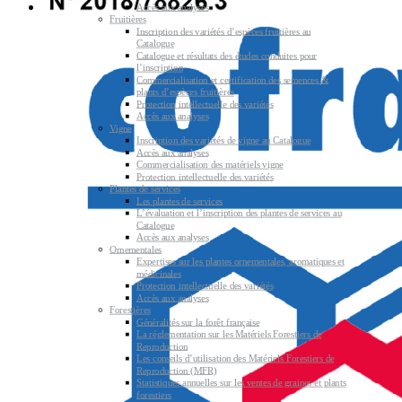
Accès aux analyses
Fruitières
Inscription des variétés d’espèces fruitières au
Catalogue
Catalogue et résultats des études conduites pour
l’inscription
Commercialisation et certification des semences &
plants d’espèces fruitières
Protection intellectuelle des variétés
Accès aux analyses
Vigne
Inscription des variétés de vigne au Catalogue
Accès aux analyses
Commercialisation des matériels vigne
Protection intellectuelle des variétés
Plantes de services
Les plantes de services
L’évaluation et l’inscription des plantes de services au
Catalogue
Accès aux analyses
Ornementales
Expertises sur les plantes ornementales, aromatiques et
médicinales
Protection intellectuelle des variétés
Accès aux analyses
Forestières
Généralités sur la forêt française
La réglementation sur les Matériels Forestiers de
Reproduction
Les conseils d’utilisation des Matériels Forestiers de
Reproduction (MFR)
Statistiques annuelles sur les ventes de graines et plants
forestiers