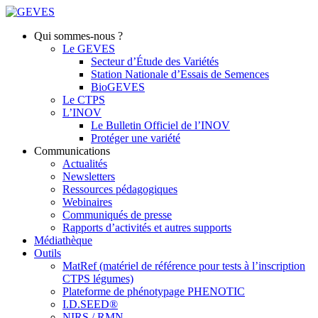
Qui sommes-nous ?
Le GEVES
Secteur d’Étude des Variétés
Station Nationale d’Essais de Semences
BioGEVES
Le CTPS
L’INOV
Le Bulletin Officiel de l’INOV
Protéger une variété
Communications
Actualités
Newsletters
Ressources pédagogiques
Webinaires
Communiqués de presse
Rapports d’activités et autres supports
Médiathèque
Outils
MatRef (matériel de référence pour tests à l’inscription
CTPS légumes)
Plateforme de phénotypage PHENOTIC
I.D.SEED®
NIRS / RMN