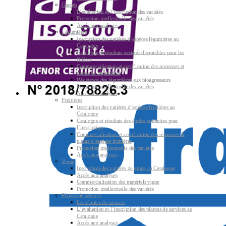
Gazons
L’évaluation et l’inscription des variétés
Protection intellectuelle des variétés
Accès aux analyses
Légumières
Inscription des variétés d’espèces légumières au
Catalogue
Catalogue et résultats variétés disponibles pour les
filières
Commercialisation et certification des semences et
plants de légumières
Résistance des légumières aux bioagresseurs
Protection intellectuelle des variétés
Accès aux analyses
Fruitières
Inscription des variétés d’espèces fruitières au
Catalogue
Catalogue et résultats des études conduites pour
l’inscription
Commercialisation et certification des semences &
plants d’espèces fruitières
Protection intellectuelle des variétés
Accès aux analyses
Vigne
Inscription des variétés de vigne au Catalogue
Accès aux analyses
Commercialisation des matériels vigne
Protection intellectuelle des variétés
Plantes de services
Les plantes de services
L’évaluation et l’inscription des plantes de services au
Catalogue
Accès aux analyses