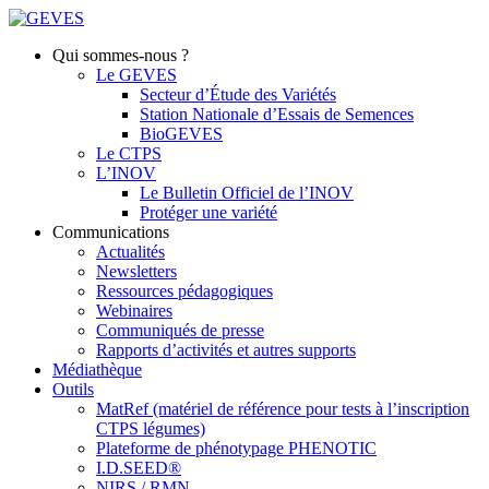
Qui sommes-nous ?
Le GEVES
Secteur d’Étude des Variétés
Station Nationale d’Essais de Semences
BioGEVES
Le CTPS
L’INOV
Le Bulletin Officiel de l’INOV
Protéger une variété
Communications
Actualités
Newsletters
Ressources pédagogiques
Webinaires
Communiqués de presse
Rapports d’activités et autres supports
Médiathèque
Outils
MatRef (matériel de référence pour tests à l’inscription
CTPS légumes)
Plateforme de phénotypage PHENOTIC
I.D.SEED®
NIRS / RMN