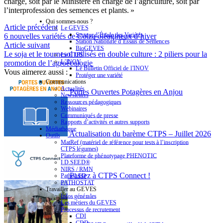
charge, soit par le Ministère en charge de l’agriculture, soit par
l’interprofession des semences et plants. »
Qui sommes-nous ?
Article précédent
Le GEVES
Secteur d’Étude des Variétés
6 nouvelles variétés de Colza oléagineux d’hiver
Station Nationale d’Essais de Semences
Article suivant
BioGEVES
Le soja et le tournesol utilisés en double culture : 2 piliers pour la
Le CTPS
L’INOV
promotion de l’agroécologie
Le Bulletin Officiel de l’INOV
Vous aimerez aussi :
Protéger une variété
Communications
Actualités
Portes Ouvertes Potagères en Anjou
Newsletters
Ressources pédagogiques
Webinaires
Communiqués de presse
Rapports d’activités et autres supports
Médiathèque
Actualisation du barème CTPS – Juillet 2026
Outils
MatRef (matériel de référence pour tests à l’inscription
CTPS légumes)
Plateforme de phénotypage PHENOTIC
I.D.SEED®
NIRS / RMN
Passez à CTPS Connect !
PathoLED
PATHOSTAT
Travailler au GEVES
Infos générales
Les métiers du GEVES
Processus de recrutement
CDI
CDD