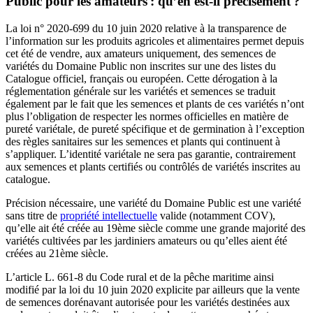
Public pour les amateurs : qu’en est-il précisément ?
La loi n° 2020-699 du 10 juin 2020 relative à la transparence de
l’information sur les produits agricoles et alimentaires permet depuis
cet été de vendre, aux amateurs uniquement, des semences de
variétés du Domaine Public non inscrites sur une des listes du
Catalogue officiel, français ou européen. Cette dérogation à la
réglementation générale sur les variétés et semences se traduit
également par le fait que les semences et plants de ces variétés n’ont
plus l’obligation de respecter les normes officielles en matière de
pureté variétale, de pureté spécifique et de germination à l’exception
des règles sanitaires sur les semences et plants qui continuent à
s’appliquer. L’identité variétale ne sera pas garantie, contrairement
aux semences et plants certifiés ou contrôlés de variétés inscrites au
catalogue.
Précision nécessaire, une variété du Domaine Public est une variété
sans titre de
propriété intellectuelle
valide (notamment COV),
qu’elle ait été créée au 19
ème
siècle comme une grande majorité des
variétés cultivées par les jardiniers amateurs ou qu’elles aient été
créées au 21
ème
siècle.
L’article L. 661-8 du Code rural et de la pêche maritime ainsi
modifié par la loi du 10 juin 2020 explicite par ailleurs que la vente
de semences dorénavant autorisée pour les variétés destinées aux