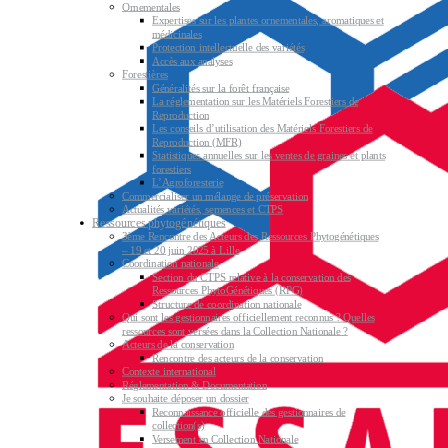
Ornementales
Expertises sur les plantes ornementales, aromatiques et
médicinales
Protection intellectuelle des variétés
Accès aux analyses
Forestières
Généralités sur la forêt française
La réglementation sur les Matériels Forestiers de
Reproduction
Les conseils d’utilisation des Matériels Forestiers de
Reproduction (MFR)
Statistiques annuelles sur les ventes de graines et plants
forestiers
L’Agroforesterie
Commercialiser un mélange de préservation
Actualités variétés, semences et CTPS
Ressources phytogénétiques
3ème Rencontre des Acteurs des Ressources Phytogénétiques
– 19 et 20 juin 2025 à Lille
Coordination nationale
Section du CTPS relative à la conservation des
Ressources PhytoGénétiques (RPG)
Structure de coordination nationale
Qui sont les gestionnaires officiellement reconnus ? Quelles
ressources sont versées dans la Collection Nationale ?
Acteurs de la conservation
Rencontre des acteurs de la conservation
Contexte international
Réglementation & Documentation
Je souhaite déposer un dossier
Reconnaissance officielle des gestionnaires de
collection(s)
Versement en Collection Nationale