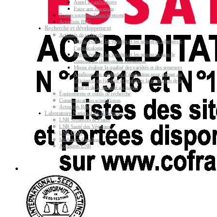
Appel à candidatures
Foire aux questions
Projets soutenus financièrement
Actualités RPG
Recherche et développement
Activités de recherche
Mieux évaluer les variétés et les semences adaptées à
l’agroécologie
Mieux évaluer les variétés et les semences dans le
contexte du changement climatique
Mieux évaluer la qualité des variétés et des semences
Améliorer les méthodes d’évaluation pour gagner en
efficience, en fiabilité et renforcer la protection de la
santé et de la sécurité au travail
Équipements et outils de recherche
Communications scientifiques
Actualités R&D
Laboratoire National de Référence
LNR Semences & Plants
LNR Santé des Végétaux
LNR OGM
Méthodes d’analyse
Actualités LNR