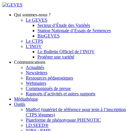
Qui sommes-nous ?
Le GEVES
Secteur d’Étude des Variétés
Station Nationale d’Essais de Semences
BioGEVES
Le CTPS
L’INOV
Le Bulletin Officiel de l’INOV
Protéger une variété
Communications
Actualités
Newsletters
Ressources pédagogiques
Webinaires
Communiqués de presse
Rapports d’activités et autres supports
Médiathèque
Outils
MatRef (matériel de référence pour tests à l’inscription
CTPS légumes)
Plateforme de phénotypage PHENOTIC
I.D.SEED®
NIRS / RMN