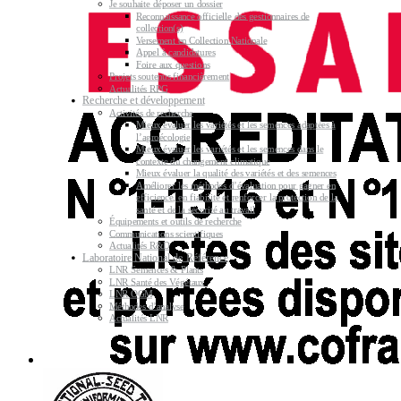
Je souhaite déposer un dossier
Reconnaissance officielle des gestionnaires de
collection(s)
Versement en Collection Nationale
Appel à candidatures
Foire aux questions
Projets soutenus financièrement
Actualités RPG
Recherche et développement
Activités de recherche
Mieux évaluer les variétés et les semences adaptées à
l’agroécologie
Mieux évaluer les variétés et les semences dans le
contexte du changement climatique
Mieux évaluer la qualité des variétés et des semences
Améliorer les méthodes d’évaluation pour gagner en
efficience, en fiabilité et renforcer la protection de la
santé et de la sécurité au travail
Équipements et outils de recherche
Communications scientifiques
Actualités R&D
Laboratoire National de Référence
LNR Semences & Plants
LNR Santé des Végétaux
LNR OGM
Méthodes d’analyse
Actualités LNR