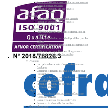
Commercialisation et certification des semences et
plants d’espèces agricoles
Protection intellectuelle des variétés
Accès aux analyses
Gazons
L’évaluation et l’inscription des variétés
Protection intellectuelle des variétés
Accès aux analyses
Légumières
Inscription des variétés d’espèces légumières au
Catalogue
Catalogue et résultats variétés disponibles pour les
filières
Commercialisation et certification des semences et
plants de légumières
Résistance des légumières aux bioagresseurs
Protection intellectuelle des variétés
Accès aux analyses
Fruitières
Inscription des variétés d’espèces fruitières au
Catalogue
Catalogue et résultats des études conduites pour
l’inscription
Commercialisation et certification des semences &
plants d’espèces fruitières
Protection intellectuelle des variétés
Accès aux analyses
Vigne
Inscription des variétés de vigne au Catalogue
Accès aux analyses
Commercialisation des matériels vigne
Protection intellectuelle des variétés
Plantes de services