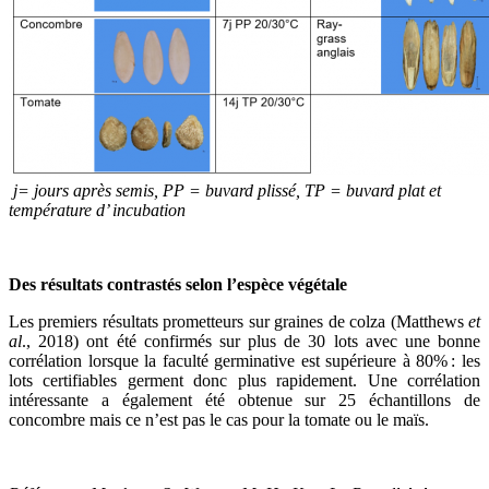
j
=
jours
après semis
, PP =
buvard
plissé
, TP =
buvard
plat et
temp
é
rature
d’
incubation
Des résultats contrastés selon l’espèce végétale
Les premiers résultats prometteurs sur graines de colza
(Matthews
et
al
., 2018)
ont été confirmés sur plus de
30
lots avec une bonne
corrélation lorsque la faculté germinative est supérieure à 80% : les
lots certifiables germent donc plus rapidement.
Une corrélation
intéressante a également été obtenue sur 25 échantillons de
concombre mais ce n’est pas
le cas pour la tomate
ou le
maïs.