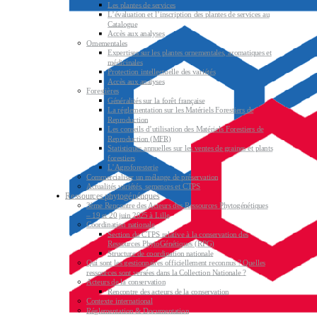
Les plantes de services
L’évaluation et l’inscription des plantes de services au
Catalogue
Accès aux analyses
Ornementales
Expertises sur les plantes ornementales, aromatiques et
médicinales
Protection intellectuelle des variétés
Accès aux analyses
Forestières
Généralités sur la forêt française
La réglementation sur les Matériels Forestiers de
Reproduction
Les conseils d’utilisation des Matériels Forestiers de
Reproduction (MFR)
Statistiques annuelles sur les ventes de graines et plants
forestiers
L’Agroforesterie
Commercialiser un mélange de préservation
Actualités variétés, semences et CTPS
Ressources phytogénétiques
3ème Rencontre des Acteurs des Ressources Phytogénétiques
– 19 et 20 juin 2025 à Lille
Coordination nationale
Section du CTPS relative à la conservation des
Ressources PhytoGénétiques (RPG)
Structure de coordination nationale
Qui sont les gestionnaires officiellement reconnus ? Quelles
ressources sont versées dans la Collection Nationale ?
Acteurs de la conservation
Rencontre des acteurs de la conservation
Contexte international
Réglementation & Documentation