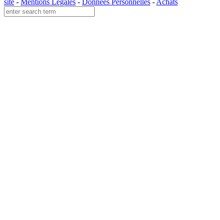
site
-
Mentions Légales
-
Données Personnelles
-
Achats