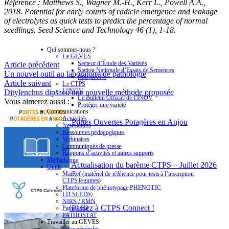
Référence : Matthews S., Wagner M.-H., Kerr L., Powell A.A.,
2018. Potential for early counts of radicle emergence and leakage
of electrolytes as quick tests to predict the percentage of normal
seedlings. Seed Science and Technology 46 (1), 1-18.
Qui sommes-nous ?
Le GEVES
Secteur d’Étude des Variétés
Article précédent
Station Nationale d’Essais de Semences
Un nouvel outil au laboratoire de pathologie
BioGEVES
Article suivant
Le CTPS
L’INOV
Ditylenchus dipsaci: une nouvelle méthode proposée
Le Bulletin Officiel de l’INOV
Vous aimerez aussi :
Protéger une variété
Communications
Actualités
Portes Ouvertes Potagères en Anjou
Newsletters
Ressources pédagogiques
Webinaires
Communiqués de presse
Rapports d’activités et autres supports
Médiathèque
Actualisation du barème CTPS – Juillet 2026
Outils
MatRef (matériel de référence pour tests à l’inscription
CTPS légumes)
Plateforme de phénotypage PHENOTIC
I.D.SEED®
NIRS / RMN
Passez à CTPS Connect !
PathoLED
PATHOSTAT
Travailler au GEVES
Infos générales