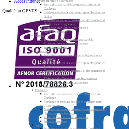
Accès intranet
Grandes cultures et fourragères
Inscription des variétés de grandes cultures au
Catalogue
Qualité au GEVES
Catalogue et résultats variétés disponibles pour les
filières
Commercialisation et certification des semences et
plants d’espèces agricoles
Protection intellectuelle des variétés
Accès aux analyses
Gazons
L’évaluation et l’inscription des variétés
Protection intellectuelle des variétés
Accès aux analyses
Légumières
Inscription des variétés d’espèces légumières au
Catalogue
Catalogue et résultats variétés disponibles pour les
filières
Commercialisation et certification des semences et
plants de légumières
Résistance des légumières aux bioagresseurs
Protection intellectuelle des variétés
Accès aux analyses
Fruitières
Inscription des variétés d’espèces fruitières au
Catalogue
Catalogue et résultats des études conduites pour
l’inscription
Commercialisation et certification des semences &
plants d’espèces fruitières
Protection intellectuelle des variétés
Accès aux analyses
Vigne
Inscription des variétés de vigne au Catalogue