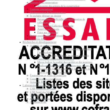
Acteurs de la conservation
Rencontre des acteurs de la conservation
Contexte international
Réglementation & Documentation
Je souhaite déposer un dossier
Reconnaissance officielle des gestionnaires de
collection(s)
Versement en Collection Nationale
Appel à candidatures
Foire aux questions
Projets soutenus financièrement
Actualités RPG
Recherche et développement
Activités de recherche
Mieux évaluer les variétés et les semences adaptées à
l’agroécologie
Mieux évaluer les variétés et les semences dans le
contexte du changement climatique
Mieux évaluer la qualité des variétés et des semences
Améliorer les méthodes d’évaluation pour gagner en
efficience, en fiabilité et renforcer la protection de la
santé et de la sécurité au travail
Équipements et outils de recherche
Communications scientifiques
Actualités R&D
Laboratoire National de Référence
LNR Semences & Plants
LNR Santé des Végétaux
LNR OGM
Méthodes d’analyse
Actualités LNR