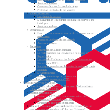
Accès aux analyses
Commercialisation des matériels vigne
Protection intellectuelle des variétés
Plantes de services
Les plantes de services
L’évaluation et l’inscription des plantes de services au
Catalogue
Accès aux analyses
Ornementales
Expertises sur les plantes ornementales, aromatiques et
médicinales
Protection intellectuelle des variétés
Accès aux analyses
Forestières
Généralités sur la forêt française
La réglementation sur les Matériels Forestiers de
Reproduction
Les conseils d’utilisation des Matériels Forestiers de
Reproduction (MFR)
Statistiques annuelles sur les ventes de graines et plants
forestiers
L’Agroforesterie
Commercialiser un mélange de préservation
Actualités variétés, semences et CTPS
Ressources phytogénétiques
3ème Rencontre des Acteurs des Ressources Phytogénétiques
– 19 et 20 juin 2025 à Lille
Coordination nationale
Section du CTPS relative à la conservation des
Ressources PhytoGénétiques (RPG)
Structure de coordination nationale
Qui sont les gestionnaires officiellement reconnus ? Quelles
ressources sont versées dans la Collection Nationale ?