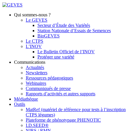
Qui sommes-nous ?
Le GEVES
Secteur d’Étude des Variétés
Station Nationale d’Essais de Semences
BioGEVES
Le CTPS
L’INOV
Le Bulletin Officiel de l’INOV
Protéger une variété
Communications
Actualités
Newsletters
Ressources pédagogiques
Webinaires
Communiqués de presse
Rapports d’activités et autres supports
Médiathèque
Outils
MatRef (matériel de référence pour tests à l’inscription
CTPS légumes)
Plateforme de phénotypage PHENOTIC
I.D.SEED®
NIRS / RMN