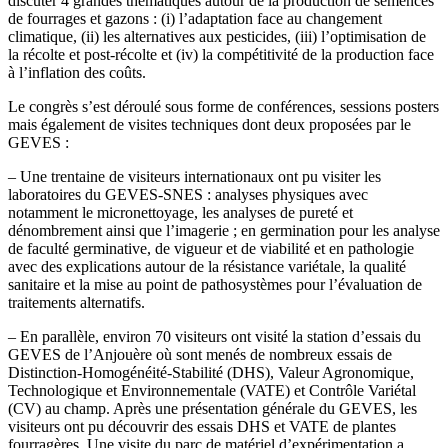
discuter 4 grandes thématiques autour de la production de semences
de fourrages et gazons : (i) l’adaptation face au changement
climatique, (ii) les alternatives aux pesticides, (iii) l’optimisation de
la récolte et post-récolte et (iv) la compétitivité de la production face
à l’inflation des coûts.
Le congrès s’est déroulé sous forme de conférences, sessions posters
mais également de visites techniques dont deux proposées par le
GEVES :
– Une trentaine de visiteurs internationaux ont pu visiter les
laboratoires du GEVES-SNES : analyses physiques avec
notamment le micronettoyage, les analyses de pureté et
dénombrement ainsi que l’imagerie ; en germination pour les analyse
de faculté germinative, de vigueur et de viabilité et en pathologie
avec des explications autour de la résistance variétale, la qualité
sanitaire et la mise au point de pathosystèmes pour l’évaluation de
traitements alternatifs.
– En parallèle, environ 70 visiteurs ont visité la station d’essais du
GEVES de l’Anjouère où sont menés de nombreux essais de
Distinction-Homogénéité-Stabilité (DHS), Valeur Agronomique,
Technologique et Environnementale (VATE) et Contrôle Variétal
(CV) au champ. Après une présentation générale du GEVES, les
visiteurs ont pu découvrir des essais DHS et VATE de plantes
fourragères. Une visite du parc de matériel d’expérimentation a