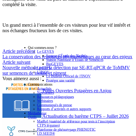
complété la visite.
Un grand merci à l’ensemble de ces visiteurs pour leur vif intérêt et
nos échanges fructueux lors de ces visites.
Qui sommes-nous ?
Article précédent
Le GEVES
Secteur d’Étude des Variétés
La conservation des ressources phytogénétiques au cœur des enjeux
Station Nationale d’Essais de Semences
Article suivant
BioGEVES
Nouvelle méthode pour la détection par SE-RT-qPCR de ToMMV
Le CTPS
L’INOV
sur semences de tomate et piment
Le Bulletin Officiel de l’INOV
Vous aimerez aussi :
Protéger une variété
Communications
Actualités
Portes Ouvertes Potagères en Anjou
Newsletters
Ressources pédagogiques
Webinaires
Communiqués de presse
Rapports d’activités et autres supports
Médiathèque
Actualisation du barème CTPS – Juillet 2026
Outils
MatRef (matériel de référence pour tests à l’inscription
CTPS légumes)
Plateforme de phénotypage PHENOTIC
I.D.SEED®