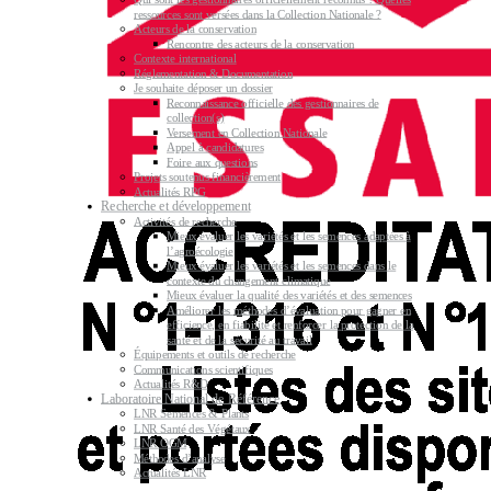
ressources sont versées dans la Collection Nationale ?
Acteurs de la conservation
Rencontre des acteurs de la conservation
Contexte international
Réglementation & Documentation
Je souhaite déposer un dossier
Reconnaissance officielle des gestionnaires de
collection(s)
Versement en Collection Nationale
Appel à candidatures
Foire aux questions
Projets soutenus financièrement
Actualités RPG
Recherche et développement
Activités de recherche
Mieux évaluer les variétés et les semences adaptées à
l’agroécologie
Mieux évaluer les variétés et les semences dans le
contexte du changement climatique
Mieux évaluer la qualité des variétés et des semences
Améliorer les méthodes d’évaluation pour gagner en
efficience, en fiabilité et renforcer la protection de la
santé et de la sécurité au travail
Équipements et outils de recherche
Communications scientifiques
Actualités R&D
Laboratoire National de Référence
LNR Semences & Plants
LNR Santé des Végétaux
LNR OGM
Méthodes d’analyse
Actualités LNR