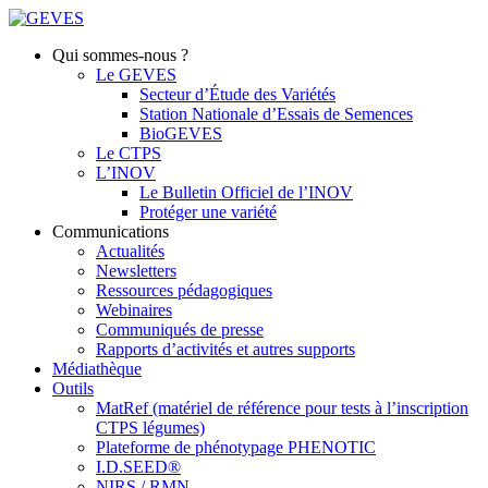
Qui sommes-nous ?
Le GEVES
Secteur d’Étude des Variétés
Station Nationale d’Essais de Semences
BioGEVES
Le CTPS
L’INOV
Le Bulletin Officiel de l’INOV
Protéger une variété
Communications
Actualités
Newsletters
Ressources pédagogiques
Webinaires
Communiqués de presse
Rapports d’activités et autres supports
Médiathèque
Outils
MatRef (matériel de référence pour tests à l’inscription
CTPS légumes)
Plateforme de phénotypage PHENOTIC
I.D.SEED®
NIRS / RMN