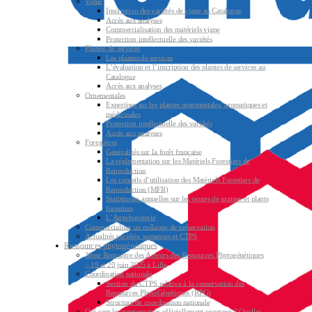
Vigne
Inscription des variétés de vigne au Catalogue
Accès aux analyses
Commercialisation des matériels vigne
Protection intellectuelle des variétés
Plantes de services
Les plantes de services
L’évaluation et l’inscription des plantes de services au
Catalogue
Accès aux analyses
Ornementales
Expertises sur les plantes ornementales, aromatiques et
médicinales
Protection intellectuelle des variétés
Accès aux analyses
Forestières
Généralités sur la forêt française
La réglementation sur les Matériels Forestiers de
Reproduction
Les conseils d’utilisation des Matériels Forestiers de
Reproduction (MFR)
Statistiques annuelles sur les ventes de graines et plants
forestiers
L’Agroforesterie
Commercialiser un mélange de préservation
Actualités variétés, semences et CTPS
Ressources phytogénétiques
3ème Rencontre des Acteurs des Ressources Phytogénétiques
– 19 et 20 juin 2025 à Lille
Coordination nationale
Section du CTPS relative à la conservation des
Ressources PhytoGénétiques (RPG)
Structure de coordination nationale
Qui sont les gestionnaires officiellement reconnus ? Quelles