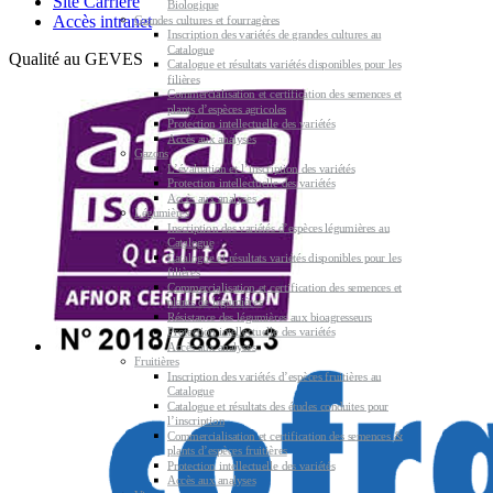
Site Carrière
Biologique
Accès intranet
Grandes cultures et fourragères
Inscription des variétés de grandes cultures au
Catalogue
Qualité au GEVES
Catalogue et résultats variétés disponibles pour les
filières
Commercialisation et certification des semences et
plants d’espèces agricoles
Protection intellectuelle des variétés
Accès aux analyses
Gazons
L’évaluation et l’inscription des variétés
Protection intellectuelle des variétés
Accès aux analyses
Légumières
Inscription des variétés d’espèces légumières au
Catalogue
Catalogue et résultats variétés disponibles pour les
filières
Commercialisation et certification des semences et
plants de légumières
Résistance des légumières aux bioagresseurs
Protection intellectuelle des variétés
Accès aux analyses
Fruitières
Inscription des variétés d’espèces fruitières au
Catalogue
Catalogue et résultats des études conduites pour
l’inscription
Commercialisation et certification des semences &
plants d’espèces fruitières
Protection intellectuelle des variétés
Accès aux analyses