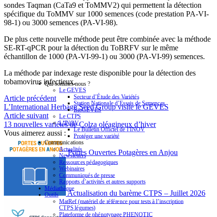
sondes Taqman (CaTa9 et ToMMV2) qui permettent la détection
spécifique du ToMMV sur 1000 semences (code prestation PA-VI-
98-1) ou 3000 semences (PA-VI-98).
De plus cette nouvelle méthode peut être combinée avec la méthode
SE-RT-qPCR pour la détection du ToBRFV sur le même
échantillon de 1000 (PA-VI-99-1) ou 3000 (PA-VI-99) semences.
La méthode par indexage reste disponible pour la détection des
tobamovirus infectieux.
Qui sommes-nous ?
Le GEVES
Secteur d’Étude des Variétés
Article précédent
Station Nationale d’Essais de Semences
L’International Herbage Seed Group visite le GEVES
BioGEVES
Article suivant
Le CTPS
L’INOV
13 nouvelles variétés de Colza oléagineux d’hiver
Le Bulletin Officiel de l’INOV
Vous aimerez aussi :
Protéger une variété
Communications
Actualités
Portes Ouvertes Potagères en Anjou
Newsletters
Ressources pédagogiques
Webinaires
Communiqués de presse
Rapports d’activités et autres supports
Médiathèque
Actualisation du barème CTPS – Juillet 2026
Outils
MatRef (matériel de référence pour tests à l’inscription
CTPS légumes)
Plateforme de phénotypage PHENOTIC