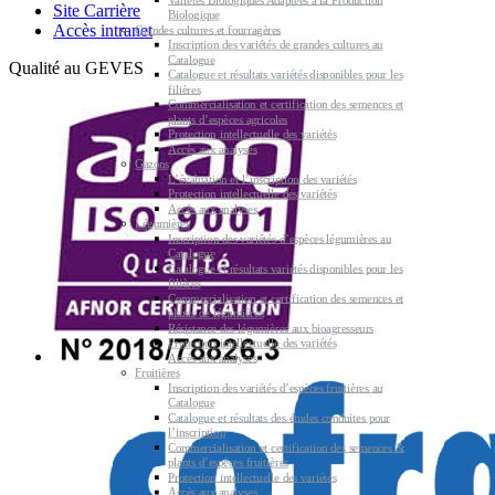
Site Carrière
Biologique
Accès intranet
Grandes cultures et fourragères
Inscription des variétés de grandes cultures au
Catalogue
Qualité au GEVES
Catalogue et résultats variétés disponibles pour les
filières
Commercialisation et certification des semences et
plants d’espèces agricoles
Protection intellectuelle des variétés
Accès aux analyses
Gazons
L’évaluation et l’inscription des variétés
Protection intellectuelle des variétés
Accès aux analyses
Légumières
Inscription des variétés d’espèces légumières au
Catalogue
Catalogue et résultats variétés disponibles pour les
filières
Commercialisation et certification des semences et
plants de légumières
Résistance des légumières aux bioagresseurs
Protection intellectuelle des variétés
Accès aux analyses
Fruitières
Inscription des variétés d’espèces fruitières au
Catalogue
Catalogue et résultats des études conduites pour
l’inscription
Commercialisation et certification des semences &
plants d’espèces fruitières
Protection intellectuelle des variétés
Accès aux analyses