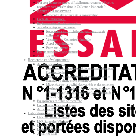
Qui sont les gestionnaires officiellement reconnus ? Quelles
ressources sont versées dans la Collection Nationale ?
Acteurs de la conservation
Rencontre des acteurs de la conservation
Contexte international
Réglementation & Documentation
Je souhaite déposer un dossier
Reconnaissance officielle des gestionnaires de
collection(s)
Versement en Collection Nationale
Appel à candidatures
Foire aux questions
Projets soutenus financièrement
Actualités RPG
Recherche et développement
Activités de recherche
Mieux évaluer les variétés et les semences adaptées à
l’agroécologie
Mieux évaluer les variétés et les semences dans le
contexte du changement climatique
Mieux évaluer la qualité des variétés et des semences
Améliorer les méthodes d’évaluation pour gagner en
efficience, en fiabilité et renforcer la protection de la
santé et de la sécurité au travail
Équipements et outils de recherche
Communications scientifiques
Actualités R&D
Laboratoire National de Référence
LNR Semences & Plants
LNR Santé des Végétaux
LNR OGM
Méthodes d’analyse
Actualités LNR