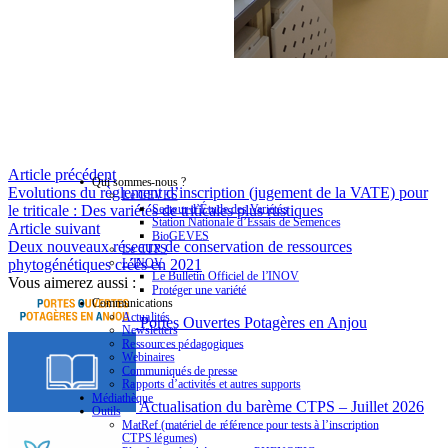
Article précédent
Qui sommes-nous ?
Evolutions du règlement d’inscription (jugement de la VATE) pour
Le GEVES
Secteur d’Étude des Variétés
le triticale : Des variétés de triticales plus rustiques
Station Nationale d’Essais de Semences
Article suivant
BioGEVES
Deux nouveaux réseaux de conservation de ressources
Le CTPS
L’INOV
phytogénétiques créés en 2021
Le Bulletin Officiel de l’INOV
Vous aimerez aussi :
Protéger une variété
Communications
Actualités
Portes Ouvertes Potagères en Anjou
Newsletters
Ressources pédagogiques
Webinaires
Communiqués de presse
Rapports d’activités et autres supports
Médiathèque
Actualisation du barème CTPS – Juillet 2026
Outils
MatRef (matériel de référence pour tests à l’inscription
CTPS légumes)