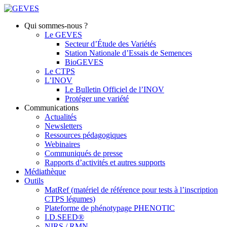
Qui sommes-nous ?
Le GEVES
Secteur d’Étude des Variétés
Station Nationale d’Essais de Semences
BioGEVES
Le CTPS
L’INOV
Le Bulletin Officiel de l’INOV
Protéger une variété
Communications
Actualités
Newsletters
Ressources pédagogiques
Webinaires
Communiqués de presse
Rapports d’activités et autres supports
Médiathèque
Outils
MatRef (matériel de référence pour tests à l’inscription
CTPS légumes)
Plateforme de phénotypage PHENOTIC
I.D.SEED®
NIRS / RMN