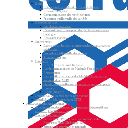
Vigne
Inscription des variétés de vigne au Catalogue
Accès aux analyses
Commercialisation des matériels vigne
Protection intellectuelle des variétés
Plantes de services
Les plantes de services
L’évaluation et l’inscription des plantes de services au
Catalogue
Accès aux analyses
Ornementales
Expertises sur les plantes ornementales, aromatiques et
médicinales
Protection intellectuelle des variétés
Accès aux analyses
Forestières
Généralités sur la forêt française
La réglementation sur les Matériels Forestiers de
Reproduction
Les conseils d’utilisation des Matériels Forestiers de
Reproduction (MFR)
Statistiques annuelles sur les ventes de graines et plants
forestiers
L’Agroforesterie
Commercialiser un mélange de préservation
Actualités variétés, semences et CTPS
Ressources phytogénétiques
3ème Rencontre des Acteurs des Ressources Phytogénétiques
– 19 et 20 juin 2025 à Lille
Coordination nationale
Section du CTPS relative à la conservation des
Ressources PhytoGénétiques (RPG)
Structure de coordination nationale