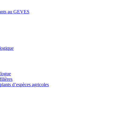
lants au GEVES
logique
alogue
ilières
plants d’espèces agricoles