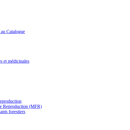
s au Catalogue
es et médicinales
Reproduction
s de Reproduction (MFR)
ants forestiers