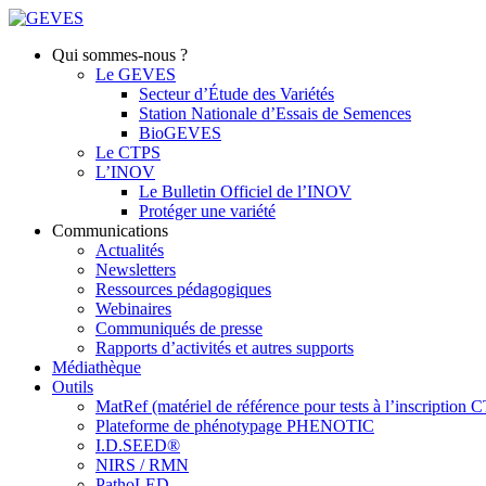
Qui sommes-nous ?
Le GEVES
Secteur d’Étude des Variétés
Station Nationale d’Essais de Semences
BioGEVES
Le CTPS
L’INOV
Le Bulletin Officiel de l’INOV
Protéger une variété
Communications
Actualités
Newsletters
Ressources pédagogiques
Webinaires
Communiqués de presse
Rapports d’activités et autres supports
Médiathèque
Outils
MatRef (matériel de référence pour tests à l’inscription
Plateforme de phénotypage PHENOTIC
I.D.SEED®
NIRS / RMN
PathoLED