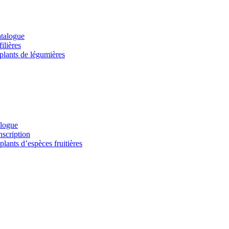
atalogue
ilières
 plants de légumières
alogue
nscription
lants d’espèces fruitières