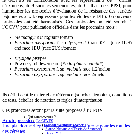
le GEVES
en collaboration avec les représentants de 7 offices
d’examens, de 9 sociétés semencières, du CTIL et de CPPSI
,
pour
harmoniser les protocoles d’évaluation
de la résistance
des variétés
légumières aux
bioagresseurs
pour les études de DHS.
6 nouveaux
protocoles ont été harmonisés
. Ces protocoles ont été
soumis
à
l’OCVV pour publication
officielle
dans les prochains mois
:
Meloidogyne incognita
/ tomato
Fusarium
oxysporum
f. sp.
lycopersici
race 0EU (race 1US)
and race 1EU (race 2US)/tomato
Erysiphe
pisi
/pea
Powdery mildew/melon (
Podosphaera
xanthii
)
Fusarium
oxysporum
f. sp.
melonis
race 1.2/melon
Fusarium
oxysporum
f. sp.
melonis
race 2/melon
Ils définissent le matériel de référence (souches, témoins), conditions
de tests
, échelles de notation
et règles d’interprétation
.
Ces protocol
e
s seront pa
r
l
a suite proposés à l’UPOV.
Qui sommes-nous ?
Article précédent
Le GEVES
Secteur d’Étude des Variétés
Une plateforme d’épidémio-surveillance en Europe pour les rouilles
Station Nationale d’Essais de Semences
des céréales
BioGEVES