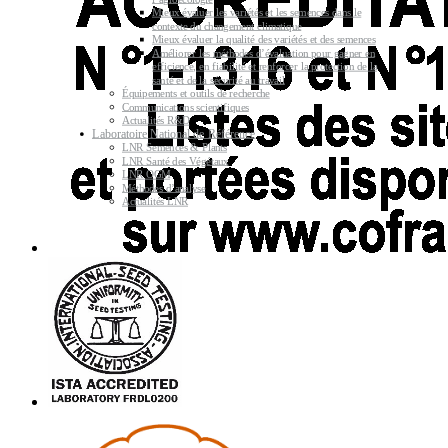
Mieux évaluer les variétés et les semences dans le
contexte du changement climatique
Mieux évaluer la qualité des variétés et des semences
Améliorer les méthodes d’évaluation pour gagner en
efficience, en fiabilité et renforcer la protection de la
santé et de la sécurité au travail
Équipements et outils de recherche
Communications scientifiques
Actualités R&D
Laboratoire National de Référence
LNR Semences & Plants
LNR Santé des Végétaux
LNR OGM
Méthodes d’analyse
Actualités LNR