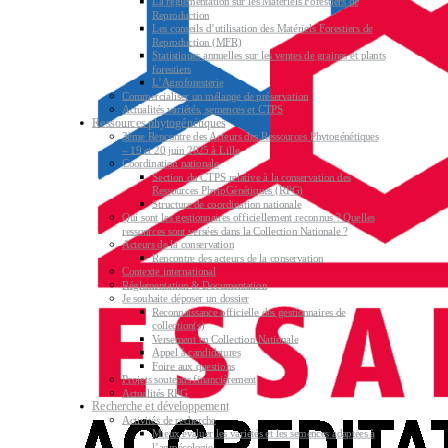
La réglementation sur les Matériels Forestiers de
Reproduction
Les conseils d’utilisation des Matériels Forestiers de
Reproduction (MFR)
Statistiques annuelles sur les ventes de graines et plants
forestiers
L’Agroforesterie
Commercialiser un mélange de préservation
Actualités variétés, semences et CTPS
Ressources phytogénétiques
3ème Rencontre des Acteurs des Ressources Phytogénétiques
– 19 et 20 juin 2025 à Lille
Coordination nationale
Section du CTPS relative à la conservation des
Ressources PhytoGénétiques (RPG)
Structure de coordination nationale
Qui sont les gestionnaires officiellement reconnus ? Quelles
ressources sont versées dans la Collection Nationale ?
Acteurs de la conservation
Rencontre des acteurs de la conservation
Contexte international
Réglementation & Documentation
Je souhaite déposer un dossier
Reconnaissance officielle des gestionnaires de
collection(s)
Versement en Collection Nationale
Appel à candidatures
Foire aux questions
Projets soutenus financièrement
Actualités RPG
Recherche et développement
Activités de recherche
Mieux évaluer les variétés et les semences adaptées à
l’agroécologie