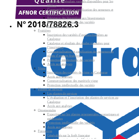
Catalogue et résultats variétés disponibles pour les
filières
Commercialisation et certification des semences et
plants de légumières
Résistance des légumières aux bioagresseurs
Protection intellectuelle des variétés
Accès aux analyses
Fruitières
Inscription des variétés d’espèces fruitières au
Catalogue
Catalogue et résultats des études conduites pour
l’inscription
Commercialisation et certification des semences &
plants d’espèces fruitières
Protection intellectuelle des variétés
Accès aux analyses
Vigne
Inscription des variétés de vigne au Catalogue
Accès aux analyses
Commercialisation des matériels vigne
Protection intellectuelle des variétés
Plantes de services
Les plantes de services
L’évaluation et l’inscription des plantes de services au
Catalogue
Accès aux analyses
Ornementales
Expertises sur les plantes ornementales, aromatiques et
médicinales
Protection intellectuelle des variétés
Accès aux analyses
Forestières
Généralités sur la forêt française