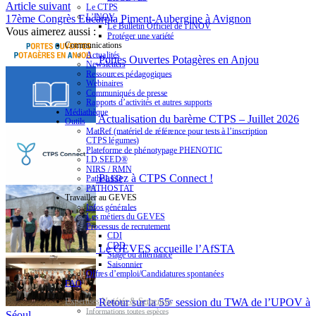
Article suivant
Le CTPS
L’INOV
17ème Congrès Eucarpia Piment-Aubergine à Avignon
Le Bulletin Officiel de l’INOV
Vous aimerez aussi :
Protéger une variété
Communications
Actualités
Portes Ouvertes Potagères en Anjou
Newsletters
Ressources pédagogiques
Webinaires
Communiqués de presse
Rapports d’activités et autres supports
Médiathèque
Actualisation du barème CTPS – Juillet 2026
Outils
MatRef (matériel de référence pour tests à l’inscription
CTPS légumes)
Plateforme de phénotypage PHENOTIC
I.D.SEED®
NIRS / RMN
Passez à CTPS Connect !
PathoLED
PATHOSTAT
Travailler au GEVES
Infos générales
Les métiers du GEVES
Processus de recrutement
CDI
CDD
Le GEVES accueille l’AfSTA
Stage ou alternance
Saisonnier
Offres d’emploi/Candidatures spontanées
FAQ
Retour sur la 55ᵉ session du TWA de l’UPOV à
Expertises Variétés & Semences
Informations toutes espèces
Séoul