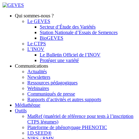
Qui sommes-nous ?
Le GEVES
Secteur d’Étude des Variétés
Station Nationale d’Essais de Semences
BioGEVES
Le CTPS
L’INOV
Le Bulletin Officiel de l’INOV
Protéger une variété
Communications
Actualités
Newsletters
Ressources pédagogiques
Webinaires
Communiqués de presse
Rapports d’activités et autres supports
Médiathèque
Outils
MatRef (matériel de référence pour tests à l’inscription
CTPS légumes)
Plateforme de phénotypage PHENOTIC
I.D.SEED®
NIRS / RMN