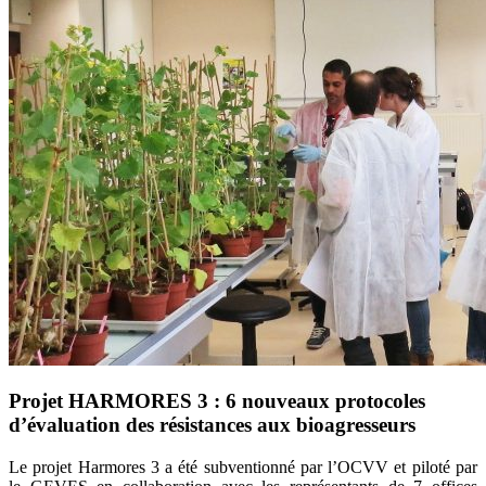
Projet HARMORES 3 : 6 nouveaux protocoles
d’évaluation des résistances aux bioagresseurs
Le projet
Harm
or
es
3 a été subventionné par l’OCVV
et piloté par