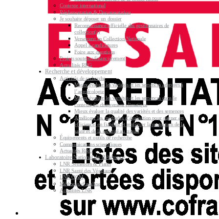
Contexte international
Réglementation & Documentation
Je souhaite déposer un dossier
Reconnaissance officielle des gestionnaires de
collection(s)
Versement en Collection Nationale
Appel à candidatures
Foire aux questions
Projets soutenus financièrement
Actualités RPG
Recherche et développement
Activités de recherche
Mieux évaluer les variétés et les semences adaptées à
l’agroécologie
Mieux évaluer les variétés et les semences dans le
contexte du changement climatique
Mieux évaluer la qualité des variétés et des semences
Améliorer les méthodes d’évaluation pour gagner en
efficience, en fiabilité et renforcer la protection de la
santé et de la sécurité au travail
Équipements et outils de recherche
Communications scientifiques
Actualités R&D
Laboratoire National de Référence
LNR Semences & Plants
LNR Santé des Végétaux
LNR OGM
Méthodes d’analyse
Actualités LNR