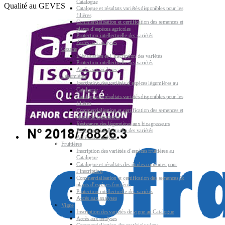
Catalogue
Qualité au GEVES
Catalogue et résultats variétés disponibles pour les
filières
Commercialisation et certification des semences et
plants d’espèces agricoles
Protection intellectuelle des variétés
Accès aux analyses
Gazons
L’évaluation et l’inscription des variétés
Protection intellectuelle des variétés
Accès aux analyses
Légumières
Inscription des variétés d’espèces légumières au
Catalogue
Catalogue et résultats variétés disponibles pour les
filières
Commercialisation et certification des semences et
plants de légumières
Résistance des légumières aux bioagresseurs
Protection intellectuelle des variétés
Accès aux analyses
Fruitières
Inscription des variétés d’espèces fruitières au
Catalogue
Catalogue et résultats des études conduites pour
l’inscription
Commercialisation et certification des semences &
plants d’espèces fruitières
Protection intellectuelle des variétés
Accès aux analyses
Vigne
Inscription des variétés de vigne au Catalogue
Accès aux analyses