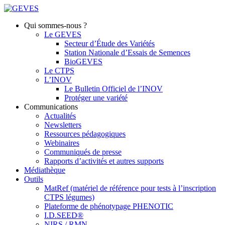
Qui sommes-nous ?
Le GEVES
Secteur d’Étude des Variétés
Station Nationale d’Essais de Semences
BioGEVES
Le CTPS
L’INOV
Le Bulletin Officiel de l’INOV
Protéger une variété
Communications
Actualités
Newsletters
Ressources pédagogiques
Webinaires
Communiqués de presse
Rapports d’activités et autres supports
Médiathèque
Outils
MatRef (matériel de référence pour tests à l’inscription
CTPS légumes)
Plateforme de phénotypage PHENOTIC
I.D.SEED®
NIRS / RMN