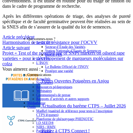
conventionnels. Il est utilisé en routine pour du triage de finition ou
dans le cadre de programme de recherche.
Après les différentes opérations de triage, des analyses de pureté
spécifique et de faculté germinative peuvent être réalisées au sein de
la SNES afin de s’assurer de la qualité du lot de semences.
Article précédent
Qui sommes-nous ?
Harmonisation de tests de résistance pour l’OCVV
Le GEVES
Secteur d’Étude des Variétés
Article suivant
Station Nationale d’Essais de Semences
Projet « Test of the potential use of SNPs markers on oilseed rape
BioGEVES
varieties » pour le développement de marqueurs moléculaires sur
Le CTPS
L’INOV
colza
Le Bulletin Officiel de l’INOV
Vous aimerez aussi :
Protéger une variété
Communications
Actualités
Portes Ouvertes Potagères en Anjou
Newsletters
Ressources pédagogiques
Webinaires
Communiqués de presse
Rapports d’activités et autres supports
Médiathèque
Actualisation du barème CTPS – Juillet 2026
Outils
MatRef (matériel de référence pour tests à l’inscription
CTPS légumes)
Plateforme de phénotypage PHENOTIC
I.D.SEED®
NIRS / RMN
Passez à CTPS Connect !
PathoLED