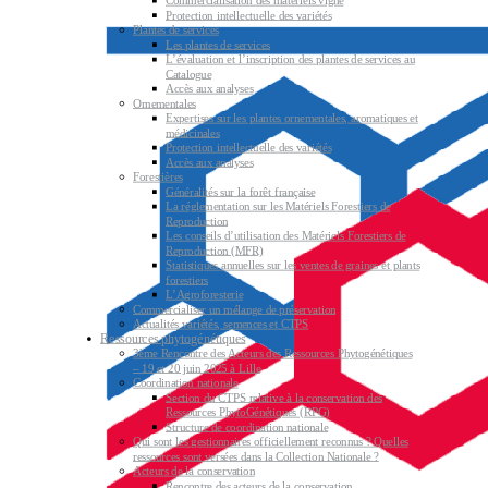
Commercialisation des matériels vigne
Protection intellectuelle des variétés
Plantes de services
Les plantes de services
L’évaluation et l’inscription des plantes de services au
Catalogue
Accès aux analyses
Ornementales
Expertises sur les plantes ornementales, aromatiques et
médicinales
Protection intellectuelle des variétés
Accès aux analyses
Forestières
Généralités sur la forêt française
La réglementation sur les Matériels Forestiers de
Reproduction
Les conseils d’utilisation des Matériels Forestiers de
Reproduction (MFR)
Statistiques annuelles sur les ventes de graines et plants
forestiers
L’Agroforesterie
Commercialiser un mélange de préservation
Actualités variétés, semences et CTPS
Ressources phytogénétiques
3ème Rencontre des Acteurs des Ressources Phytogénétiques
– 19 et 20 juin 2025 à Lille
Coordination nationale
Section du CTPS relative à la conservation des
Ressources PhytoGénétiques (RPG)
Structure de coordination nationale
Qui sont les gestionnaires officiellement reconnus ? Quelles
ressources sont versées dans la Collection Nationale ?
Acteurs de la conservation
Rencontre des acteurs de la conservation