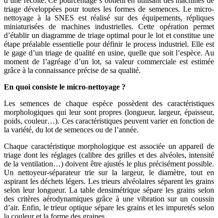
d’une récolte. Ce pourcentage s’obtient en utilisant des machines de
triage développées pour toutes les formes de semences. Le micro-
nettoyage à la SNES est réalisé sur des équipements, répliques
miniaturisées de machines industrielles. Cette opération permet
d’établir un diagramme de triage optimal pour le lot et constitue une
étape préalable essentielle pour définir le process industriel. Elle est
le gage d’un triage de qualité en usine, quelle que soit l’espèce. Au
moment de l’agréage d’un lot, sa valeur commerciale est estimée
grâce à la connaissance précise de sa qualité.
En quoi consiste le micro-nettoyage ?
Les semences de chaque espèce possèdent des caractéristiques
morphologiques qui leur sont propres (longueur, largeur, épaisseur,
poids, couleur…). Ces caractéristiques peuvent varier en fonction de
la variété, du lot de semences ou de l’année.
Chaque caractéristique morphologique est associée un appareil de
triage dont les réglages (calibre des grilles et des alvéoles, intensité
de la ventilation…) doivent être ajustés le plus précisément possible.
Un nettoyeur-séparateur trie sur la largeur, le diamètre, tout en
aspirant les déchets légers. Les trieurs alvéolaires séparent les grains
selon leur longueur. La table densimétrique sépare les grains selon
des critères aérodynamiques grâce à une vibration sur un coussin
d’air. Enfin, le trieur optique sépare les grains et les impuretés selon
la couleur et la forme des graines.