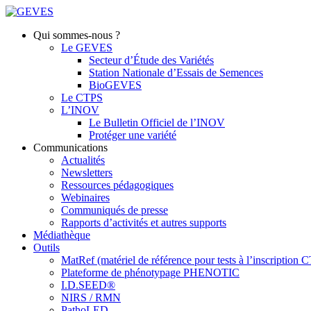
Qui sommes-nous ?
Le GEVES
Secteur d’Étude des Variétés
Station Nationale d’Essais de Semences
BioGEVES
Le CTPS
L’INOV
Le Bulletin Officiel de l’INOV
Protéger une variété
Communications
Actualités
Newsletters
Ressources pédagogiques
Webinaires
Communiqués de presse
Rapports d’activités et autres supports
Médiathèque
Outils
MatRef (matériel de référence pour tests à l’inscription
Plateforme de phénotypage PHENOTIC
I.D.SEED®
NIRS / RMN
PathoLED