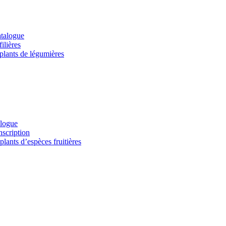
atalogue
ilières
 plants de légumières
alogue
nscription
lants d’espèces fruitières