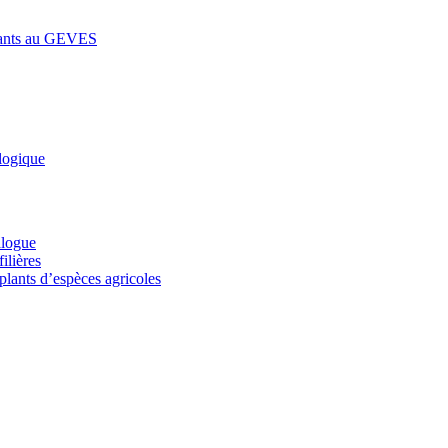
lants au GEVES
logique
alogue
ilières
plants d’espèces agricoles