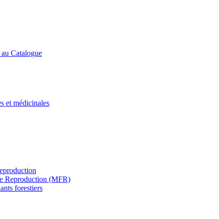
s au Catalogue
es et médicinales
Reproduction
s de Reproduction (MFR)
ants forestiers