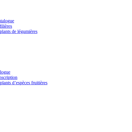
atalogue
ilières
 plants de légumières
alogue
nscription
lants d’espèces fruitières