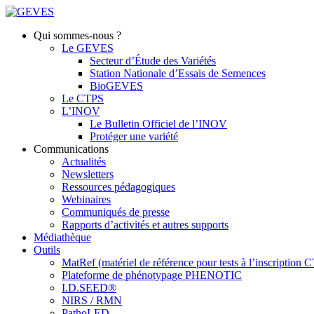
Qui sommes-nous ?
Le GEVES
Secteur d’Étude des Variétés
Station Nationale d’Essais de Semences
BioGEVES
Le CTPS
L’INOV
Le Bulletin Officiel de l’INOV
Protéger une variété
Communications
Actualités
Newsletters
Ressources pédagogiques
Webinaires
Communiqués de presse
Rapports d’activités et autres supports
Médiathèque
Outils
MatRef (matériel de référence pour tests à l’inscription
Plateforme de phénotypage PHENOTIC
I.D.SEED®
NIRS / RMN
PathoLED