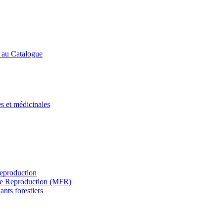
s au Catalogue
es et médicinales
Reproduction
s de Reproduction (MFR)
ants forestiers