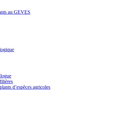
lants au GEVES
logique
alogue
ilières
plants d’espèces agricoles