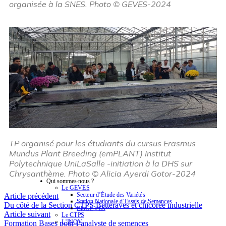
organisée à la SNES. Photo © GEVES-2024
TP organisé pour les étudiants du cursus Erasmus
Mundus Plant Breeding (emPLANT) Institut
Polytechnique UniLaSalle -initiation à la DHS sur
Chrysanthème. Photo © Alicia Ayerdi Gotor-2024
Qui sommes-nous ?
Le GEVES
Secteur d’Étude des Variétés
Article précédent
Station Nationale d’Essais de Semences
Du côté de la Section CTPS Betteraves et chicorée industrielle
BioGEVES
Article suivant
Le CTPS
L’INOV
Formation Bases pour l’analyste de semences