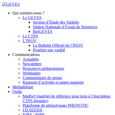
Qui sommes-nous ?
Le GEVES
Secteur d’Étude des Variétés
Station Nationale d’Essais de Semences
BioGEVES
Le CTPS
L’INOV
Le Bulletin Officiel de l’INOV
Protéger une variété
Communications
Actualités
Newsletters
Ressources pédagogiques
Webinaires
Communiqués de presse
Rapports d’activités et autres supports
Médiathèque
Outils
MatRef (matériel de référence pour tests à l’inscription
CTPS légumes)
Plateforme de phénotypage PHENOTIC
I.D.SEED®
NIRS / RMN