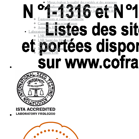
Mieux évaluer la qualité des variétés et des semences
Améliorer les méthodes d’évaluation pour gagner en
efficience, en fiabilité et renforcer la protection de la
santé et de la sécurité au travail
Équipements et outils de recherche
Communications scientifiques
Actualités R&D
Laboratoire National de Référence
LNR Semences & Plants
LNR Santé des Végétaux
LNR OGM
Méthodes d’analyse
Actualités LNR