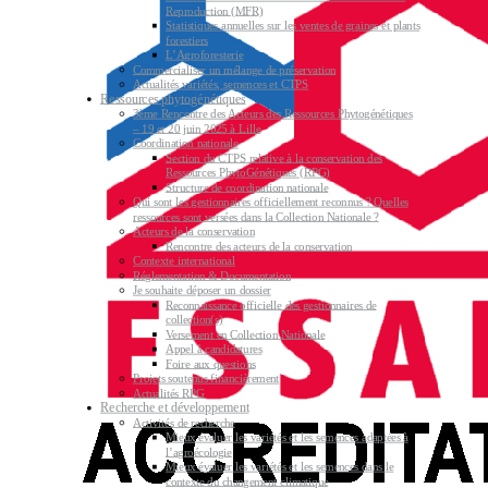
Reproduction (MFR)
Statistiques annuelles sur les ventes de graines et plants
forestiers
L’Agroforesterie
Commercialiser un mélange de préservation
Actualités variétés, semences et CTPS
Ressources phytogénétiques
3ème Rencontre des Acteurs des Ressources Phytogénétiques
– 19 et 20 juin 2025 à Lille
Coordination nationale
Section du CTPS relative à la conservation des
Ressources PhytoGénétiques (RPG)
Structure de coordination nationale
Qui sont les gestionnaires officiellement reconnus ? Quelles
ressources sont versées dans la Collection Nationale ?
Acteurs de la conservation
Rencontre des acteurs de la conservation
Contexte international
Réglementation & Documentation
Je souhaite déposer un dossier
Reconnaissance officielle des gestionnaires de
collection(s)
Versement en Collection Nationale
Appel à candidatures
Foire aux questions
Projets soutenus financièrement
Actualités RPG
Recherche et développement
Activités de recherche
Mieux évaluer les variétés et les semences adaptées à
l’agroécologie
Mieux évaluer les variétés et les semences dans le
contexte du changement climatique