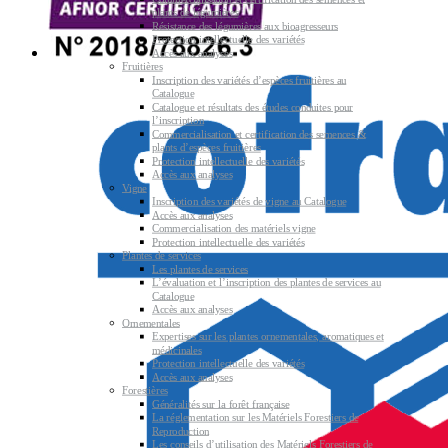
plants de légumières
Résistance des légumières aux bioagresseurs
Protection intellectuelle des variétés
Accès aux analyses
Fruitières
Inscription des variétés d’espèces fruitières au
Catalogue
Catalogue et résultats des études conduites pour
l’inscription
Commercialisation et certification des semences &
plants d’espèces fruitières
Protection intellectuelle des variétés
Accès aux analyses
Vigne
Inscription des variétés de vigne au Catalogue
Accès aux analyses
Commercialisation des matériels vigne
Protection intellectuelle des variétés
Plantes de services
Les plantes de services
L’évaluation et l’inscription des plantes de services au
Catalogue
Accès aux analyses
Ornementales
Expertises sur les plantes ornementales, aromatiques et
médicinales
Protection intellectuelle des variétés
Accès aux analyses
Forestières
Généralités sur la forêt française
La réglementation sur les Matériels Forestiers de
Reproduction
Les conseils d’utilisation des Matériels Forestiers de