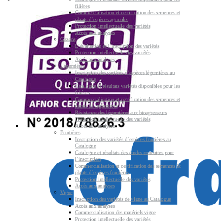
filières
Commercialisation et certification des semences et
plants d’espèces agricoles
Protection intellectuelle des variétés
Accès aux analyses
Gazons
L’évaluation et l’inscription des variétés
Protection intellectuelle des variétés
Accès aux analyses
Légumières
Inscription des variétés d’espèces légumières au
Catalogue
Catalogue et résultats variétés disponibles pour les
filières
Commercialisation et certification des semences et
plants de légumières
Résistance des légumières aux bioagresseurs
Protection intellectuelle des variétés
Accès aux analyses
Fruitières
Inscription des variétés d’espèces fruitières au
Catalogue
Catalogue et résultats des études conduites pour
l’inscription
Commercialisation et certification des semences &
plants d’espèces fruitières
Protection intellectuelle des variétés
Accès aux analyses
Vigne
Inscription des variétés de vigne au Catalogue
Accès aux analyses
Commercialisation des matériels vigne
Protection intellectuelle des variétés