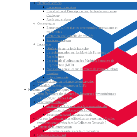
Plantes de services
Les plantes de services
L’évaluation et l’inscription des plantes de services au
Catalogue
Accès aux analyses
Ornementales
Expertises sur les plantes ornementales, aromatiques et
médicinales
Protection intellectuelle des variétés
Accès aux analyses
Forestières
Généralités sur la forêt française
La réglementation sur les Matériels Forestiers de
Reproduction
Les conseils d’utilisation des Matériels Forestiers de
Reproduction (MFR)
Statistiques annuelles sur les ventes de graines et plants
forestiers
L’Agroforesterie
Commercialiser un mélange de préservation
Actualités variétés, semences et CTPS
Ressources phytogénétiques
3ème Rencontre des Acteurs des Ressources Phytogénétiques
– 19 et 20 juin 2025 à Lille
Coordination nationale
Section du CTPS relative à la conservation des
Ressources PhytoGénétiques (RPG)
Structure de coordination nationale
Qui sont les gestionnaires officiellement reconnus ? Quelles
ressources sont versées dans la Collection Nationale ?
Acteurs de la conservation
Rencontre des acteurs de la conservation
Contexte international