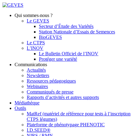
Qui sommes-nous ?
Le GEVES
Secteur d’Étude des Variétés
Station Nationale d’Essais de Semences
BioGEVES
Le CTPS
L’INOV
Le Bulletin Officiel de l’INOV
Protéger une variété
Communications
Actualités
Newsletters
Ressources pédagogiques
Webinaires
Communiqués de presse
Rapports d’activités et autres supports
Médiathèque
Outils
MatRef (matériel de référence pour tests à l’inscription
CTPS légumes)
Plateforme de phénotypage PHENOTIC
I.D.SEED®
NIRS / RMN