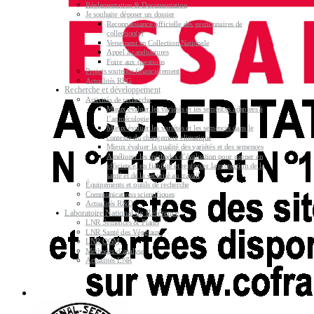
Réglementation & Documentation
Je souhaite déposer un dossier
Reconnaissance officielle des gestionnaires de
collection(s)
Versement en Collection Nationale
Appel à candidatures
Foire aux questions
Projets soutenus financièrement
Actualités RPG
Recherche et développement
Activités de recherche
Mieux évaluer les variétés et les semences adaptées à
l’agroécologie
Mieux évaluer les variétés et les semences dans le
contexte du changement climatique
Mieux évaluer la qualité des variétés et des semences
Améliorer les méthodes d’évaluation pour gagner en
efficience, en fiabilité et renforcer la protection de la
santé et de la sécurité au travail
Équipements et outils de recherche
Communications scientifiques
Actualités R&D
Laboratoire National de Référence
LNR Semences & Plants
LNR Santé des Végétaux
LNR OGM
Méthodes d’analyse
Actualités LNR