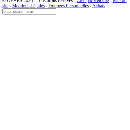
© GEVES 2026 - Tous droits réservés -
Créé par Kelcible
-
Plan du
site
-
Mentions Légales
-
Données Personnelles
-
Achats