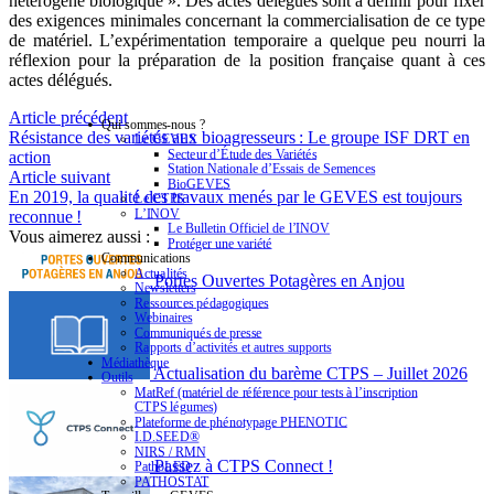
hétérogène biologique ». Des actes délégués sont à définir pour fixer
des exigences minimales concernant la commercialisation de ce type
de matériel. L’expérimentation temporaire a quelque peu nourri la
réflexion pour la préparation de la position française quant à ces
actes délégués.
Article précédent
Qui sommes-nous ?
Résistance des variétés aux bioagresseurs : Le groupe ISF DRT en
Le GEVES
Secteur d’Étude des Variétés
action
Station Nationale d’Essais de Semences
Article suivant
BioGEVES
En 2019, la qualité des travaux menés par le GEVES est toujours
Le CTPS
L’INOV
reconnue !
Le Bulletin Officiel de l’INOV
Vous aimerez aussi :
Protéger une variété
Communications
Actualités
Portes Ouvertes Potagères en Anjou
Newsletters
Ressources pédagogiques
Webinaires
Communiqués de presse
Rapports d’activités et autres supports
Médiathèque
Actualisation du barème CTPS – Juillet 2026
Outils
MatRef (matériel de référence pour tests à l’inscription
CTPS légumes)
Plateforme de phénotypage PHENOTIC
I.D.SEED®
NIRS / RMN
Passez à CTPS Connect !
PathoLED
PATHOSTAT