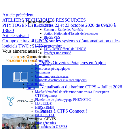
Article précédent
ATELIERS TECHNIQUES RESSOURCES
Qui sommes-nous ?
PHYTOGENETIQUES les 22 et 23 octobre 2020 de 09h30 à
Le GEVES
Secteur d’Étude des Variétés
13h30
Station Nationale d’Essais de Semences
Article suivant
BioGEVES
Groupe de travail UPOV sur les systèmes d’automatisation et les
Le CTPS
L’INOV
logiciels TWC : 21-23 septembre
Le Bulletin Officiel de l’INOV
Vous aimerez aussi :
Protéger une variété
Communications
Actualités
Portes Ouvertes Potagères en Anjou
Newsletters
Ressources pédagogiques
Webinaires
Communiqués de presse
Rapports d’activités et autres supports
Médiathèque
Actualisation du barème CTPS – Juillet 2026
Outils
MatRef (matériel de référence pour tests à l’inscription
CTPS légumes)
Plateforme de phénotypage PHENOTIC
I.D.SEED®
NIRS / RMN
Passez à CTPS Connect !
PathoLED
PATHOSTAT
Travailler au GEVES
Infos générales
Les métiers du GEVES