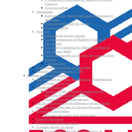
Catalogue
Accès aux analyses
Ornementales
Expertises sur les plantes ornementales, aromatiques et
médicinales
Protection intellectuelle des variétés
Accès aux analyses
Forestières
Généralités sur la forêt française
La réglementation sur les Matériels Forestiers de
Reproduction
Les conseils d’utilisation des Matériels Forestiers de
Reproduction (MFR)
Statistiques annuelles sur les ventes de graines et plants
forestiers
L’Agroforesterie
Commercialiser un mélange de préservation
Actualités variétés, semences et CTPS
Ressources phytogénétiques
3ème Rencontre des Acteurs des Ressources Phytogénétiques
– 19 et 20 juin 2025 à Lille
Coordination nationale
Section du CTPS relative à la conservation des
Ressources PhytoGénétiques (RPG)
Structure de coordination nationale
Qui sont les gestionnaires officiellement reconnus ? Quelles
ressources sont versées dans la Collection Nationale ?
Acteurs de la conservation
Rencontre des acteurs de la conservation
Contexte international
Réglementation & Documentation
Je souhaite déposer un dossier
Reconnaissance officielle des gestionnaires de