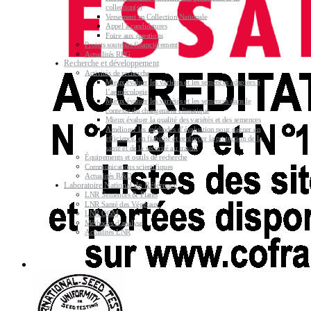
collection(s)
Versement en Collection Nationale
Appel à candidatures
Foire aux questions
Projets soutenus financièrement
Actualités RPG
Recherche et développement
Activités de recherche
Mieux évaluer les variétés et les semences adaptées à
l’agroécologie
Mieux évaluer les variétés et les semences dans le
contexte du changement climatique
Mieux évaluer la qualité des variétés et des semences
Améliorer les méthodes d’évaluation pour gagner en
efficience, en fiabilité et renforcer la protection de la
santé et de la sécurité au travail
Équipements et outils de recherche
Communications scientifiques
Actualités R&D
Laboratoire National de Référence
LNR Semences & Plants
LNR Santé des Végétaux
LNR OGM
Méthodes d’analyse
Actualités LNR