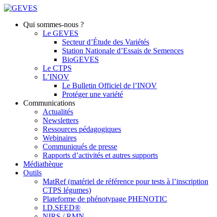
Qui sommes-nous ?
Le GEVES
Secteur d’Étude des Variétés
Station Nationale d’Essais de Semences
BioGEVES
Le CTPS
L’INOV
Le Bulletin Officiel de l’INOV
Protéger une variété
Communications
Actualités
Newsletters
Ressources pédagogiques
Webinaires
Communiqués de presse
Rapports d’activités et autres supports
Médiathèque
Outils
MatRef (matériel de référence pour tests à l’inscription
CTPS légumes)
Plateforme de phénotypage PHENOTIC
I.D.SEED®
NIRS / RMN