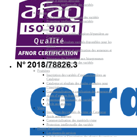
plants d’espèces agricoles
Protection intellectuelle des variétés
Accès aux analyses
Gazons
L’évaluation et l’inscription des variétés
Protection intellectuelle des variétés
Accès aux analyses
Légumières
Inscription des variétés d’espèces légumières au
Catalogue
Catalogue et résultats variétés disponibles pour les
filières
Commercialisation et certification des semences et
plants de légumières
Résistance des légumières aux bioagresseurs
Protection intellectuelle des variétés
Accès aux analyses
Fruitières
Inscription des variétés d’espèces fruitières au
Catalogue
Catalogue et résultats des études conduites pour
l’inscription
Commercialisation et certification des semences &
plants d’espèces fruitières
Protection intellectuelle des variétés
Accès aux analyses
Vigne
Inscription des variétés de vigne au Catalogue
Accès aux analyses
Commercialisation des matériels vigne
Protection intellectuelle des variétés
Plantes de services
Les plantes de services
L’évaluation et l’inscription des plantes de services au