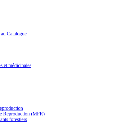
s au Catalogue
es et médicinales
Reproduction
s de Reproduction (MFR)
ants forestiers