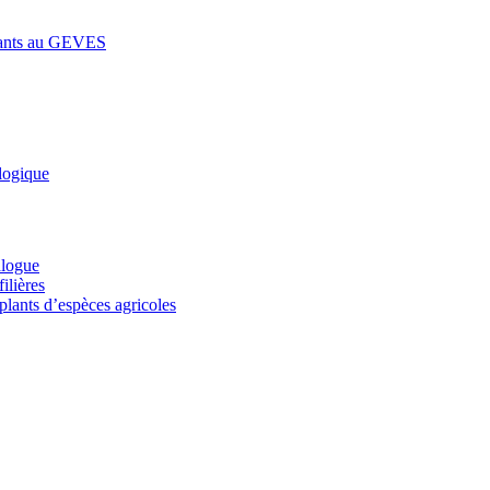
lants au GEVES
logique
alogue
ilières
plants d’espèces agricoles