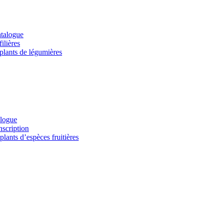
atalogue
ilières
 plants de légumières
alogue
nscription
lants d’espèces fruitières