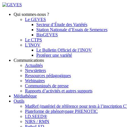
Qui sommes-nous ?
Le GEVES
Secteur d’Étude des Variétés
Station Nationale d’Essais de Semences
BioGEVES
Le CTPS
L’INOV
Le Bulletin Officiel de l’INOV
Protéger une variété
Communications
Actualités
Newsletters
Ressources pédagogiques
Webinaires
Communiqués de presse
Rapports d’activités et autres supports
Médiathèque
Outils
MatRef (matériel de référence pour tests à l’inscription
Plateforme de phénotypage PHENOTIC
I.D.SEED®
NIRS / RMN
PathoLED